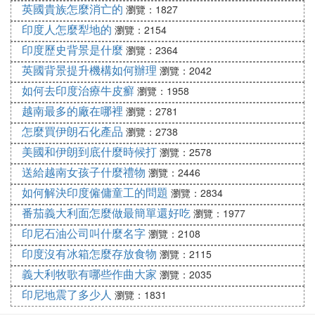
英國貴族怎麼消亡的
瀏覽：1827
印度人怎麼犁地的
瀏覽：2154
印度歷史背景是什麼
瀏覽：2364
英國背景提升機構如何辦理
瀏覽：2042
如何去印度治療牛皮癬
瀏覽：1958
越南最多的廠在哪裡
瀏覽：2781
怎麼買伊朗石化產品
瀏覽：2738
美國和伊朗到底什麼時候打
瀏覽：2578
送給越南女孩子什麼禮物
瀏覽：2446
如何解決印度僱傭童工的問題
瀏覽：2834
番茄義大利面怎麼做最簡單還好吃
瀏覽：1977
印尼石油公司叫什麼名字
瀏覽：2108
印度沒有冰箱怎麼存放食物
瀏覽：2115
義大利牧歌有哪些作曲大家
瀏覽：2035
印尼地震了多少人
瀏覽：1831