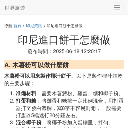
世界旅遊
切
換
導
航
導航:
首頁
>
印尼資訊
> 印尼進口餅干怎麼做
印尼進口餅干怎麼做
發布時間：2025-06-18 12:20:17
A. 木薯粉可以做什麼餅
。以下是製作椰汁餅乾
木薯粉可以用來製作椰汁餅干
的主要步驟：
：需要木薯澱粉、雞蛋、糖和椰子粉。
准備材料
：將雞蛋和糖按一定比例混合，用打蛋
打蛋和糖
器打至發白濃稠，寫8字不容易劃開，一般需要
打蛋器5檔速打20分鍾左右。
：將椰子粉加入蛋糊里，拌勻。
混合椰子粉