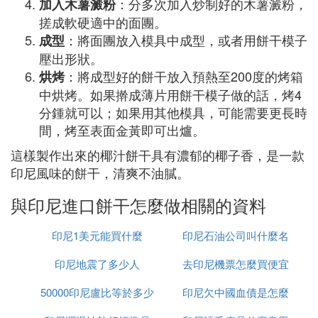
：分多次加入炒制好的木薯澱粉，
加入木薯澱粉
搓成軟硬適中的面團。
：將面團放入模具中成型，或者用餅干模子
成型
壓出形狀。
：將成型好的餅干放入預熱至200度的烤箱
烘烤
中烘烤。如果擀成薄片用餅干模子做的話，烤4
分鍾就可以；如果用其他模具，可能需要更長時
間，烤至表面金黃即可出爐。
這樣製作出來的椰汁餅干具有濃郁的椰子香，是一款
印尼風味的餅干，清爽不油膩。
與印尼進口餅干怎麼做相關的資料
印尼1美元能買什麼
印尼石油公司叫什麼名
印尼地震了多少人
去印尼機票怎麼買便宜
字
50000印尼盧比等於多少
印尼欠中國血債是怎麼