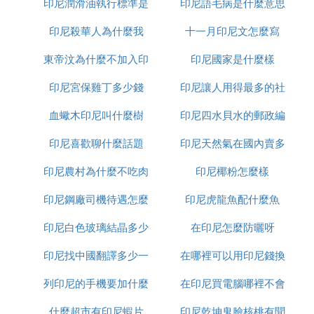
印尼潤滑油執行標準是
人民幣
印尼語毛病是什麼意思
回事
印尼殺華人為什麼我
什麼
十一月印尼文怎麼寫
東帝汶為什麼不加入印
印尼國家是什麼樣
印尼宮保雞丁多少錢
尼
印尼讓人用得最多的社
血蠍木印尼叫什麼樹
印尼四水貝水的郵政編
交軟體是什麼意思
印尼喜歡聊什麼話題
印尼天然氣在國內賣多
碼是多少
印尼農村為什麼不吃肉
印尼椰粉怎麼樣
少錢
印尼鋼廠司機待遇怎麼
印尼虎龍魚配什麼魚
印尼白色玻璃結晶多少
樣
在印尼怎麼防曬呀
印尼找中國翻譯多少一
錢一平方
在哪裡可以用印尼錢換
列印尼的手機要加什麼
天
在印尼買電腦哪裡不會
人民幣
什麼超市有印尼蝦片
印尼乾坤鬼臉核桃有聞
受騙