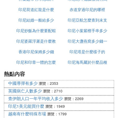
印尼荷道紅龍是什麼
赤道穿過印尼的哪裡
怎麼處理
印尼結婚一般給多少
印尼亞航怎麼查到未支
印尼炒飯為什麼要配蝦
印尼小葉紫檀手串多少
付訂單
印尼婆羅浮屠是什麼教
片
印尼大盞燕窩多少錢一
錢
香港印尼保姆多少錢
印尼塔是什麼樣子的
克
印尼和印章一體的怎麼
印尼海馬屬於什麼品種
熱點內容
加水
中國導彈有多少
瀏覽：2353
英國病亡人數多少
瀏覽：2710
查伊朗人口一年平均收入多少
瀏覽：2269
印尼1美元能買什麼
瀏覽：1949
越南有什麼特殊市場
瀏覽：1799