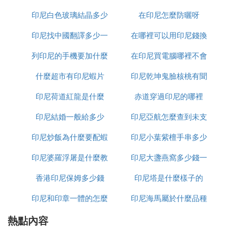
1：中國出口到印尼，只要是原產地是中國基本上都
印尼白色玻璃結晶多少
樣
在印尼怎麼防曬呀
可以做產地證
2：我想你想知道的是中國出口到
印尼什麼
產品做產
印尼找中國翻譯多少一
錢一平方
在哪裡可以用印尼錢換
地證，有關稅優惠吧！
這就是我們著重說的FORM E 證書!
列印尼的手機要加什麼
天
在印尼買電腦哪裡不會
人民幣
先說產地證的分類吧：
什麼超市有印尼蝦片
印尼乾坤鬼臉核桃有聞
受騙
(一) 非優惠原產地證書,即通常所稱的「一般原產地證
書」，簡稱CO證書。
印尼荷道紅龍是什麼
赤道穿過印尼的哪裡
怎麼處理
(二)優惠性原產地證書
印尼結婚一般給多少
印尼亞航怎麼查到未支
A．普惠制原產地證書（即 FORM A 證書）
B．《亞太貿易協定》（原稱《曼谷協定》）原產地
印尼炒飯為什麼要配蝦
印尼小葉紫檀手串多少
付訂單
證書（FORM B 證書）
C．中國-東盟自由貿易區原產地證書（FORM E 證
印尼婆羅浮屠是什麼教
片
印尼大盞燕窩多少錢一
錢
書）
香港印尼保姆多少錢
印尼塔是什麼樣子的
克
中國-東盟自由貿易區原產地證書是根據《中華人民
共和國與東南亞國家聯盟全面經濟合作框架協議》的
印尼和印章一體的怎麼
印尼海馬屬於什麼品種
要求簽發的、在協定成員國之間就特定產品享受互惠
熱點內容
加水
減免關稅待遇的官方證明文件，簽證依據為《中國-