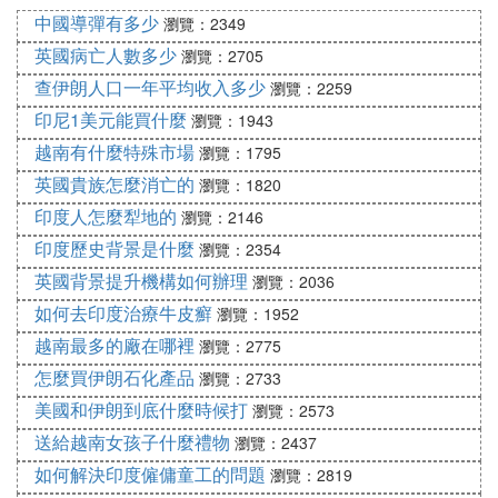
東盟自由貿易區原產地規則》及其《簽證操作程
中國導彈有多少
瀏覽：2349
序》。東盟成員國為：汶萊、柬埔寨、印度尼西亞、
英國病亡人數多少
瀏覽：2705
寮國、馬來西亞、緬甸、菲律賓、新加坡、泰國、越
查伊朗人口一年平均收入多少
瀏覽：2259
南。
印尼1美元能買什麼
D．中國-巴基斯坦自由貿易區（中巴優惠貿易安排）
瀏覽：1943
原產地證書（FORM P 證書）
越南有什麼特殊市場
瀏覽：1795
E．中國-智利自由貿易區原產地證書（FORM F 證
英國貴族怎麼消亡的
瀏覽：1820
書）
印度人怎麼犁地的
瀏覽：2146
F．中國-紐西蘭自由貿易區原產地證書（FORM N 證
印度歷史背景是什麼
瀏覽：2354
書）
英國背景提升機構如何辦理
瀏覽：2036
G．中國-新加坡自由貿易區優惠原產地證書（FORM
如何去印度治療牛皮癬
X 證書）
瀏覽：1952
H.中國-瑞士自由貿易協定原產地證明書
越南最多的廠在哪裡
瀏覽：2775
(三)專用原產地證書
怎麼買伊朗石化產品
瀏覽：2733
3:
美國和伊朗到底什麼時候打
瀏覽：2573
2004年1月1日起對500多種產品相互給予關稅優惠，
送給越南女孩子什麼禮物
瀏覽：2437
這些產品主要涉及HS稅目號1-8章的農產品，其中包
如何解決印度僱傭童工的問題
瀏覽：2819
括活動物、活植物、肉類及食用雜碎、魚類、乳品、