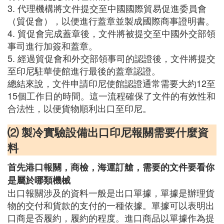
3. 代理機構將文件提交至中國國際貿易促進委員會
（貿促會），以便進行蓋章並製成國際商事證明書。
4. 貿促會完成蓋章後，文件將被提交至中國外交部領
事司進行加簽和蓋章。
5. 經過貿促會和外交部領事司的認證後，文件將提交
至印尼駐華使館進行最後的蓋章認證。
總結來說，文件申請印尼使館認證通常需要大約12至
15個工作日的時間。這一流程確保了文件的有效性和
合法性，以便貨物順利出口至印尼。
⑵ 製冷實驗設備出口印尼報關需要什麼資
料
首先港口報關，商檢，海運訂艙，需要的文件要看你
是屬於哪類機械
出口報關涉及的資料一般是出口單據，單據是辦理貨
物的交付和貨款的支付的一種依據。單據可以表明出
口商是否履約，履約的程度。進口商品以單據作為提