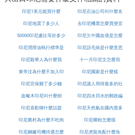
單、進口農葯登記證明、銀行調運外幣現鈔進境許可
證、精神葯物進口准許證、金產品人總行進口批件、
印尼1美元能買什麼
印尼石油公司叫什麼名
非軍事槍葯進口批件、無線電設備進關審查批件、保
印尼地震了多少人
去印尼機票怎麼買便宜
字
密機進口許可證、機電產品進口證明、機電產品進口
登記表、進口廢物批准證書、獸葯進口報驗證明、白
50000印尼盧比等於多少
印尼欠中國血債是怎麼
銀進口准許證、麻醉葯品進口准許證、有毒化學品環
印尼潤滑油執行標準是
人民幣
印尼語毛病是什麼意思
回事
境管理放行通知單、音像製品發行許可證或樣帶提取
單
印尼殺華人為什麼我
什麼
十一月印尼文怎麼寫
2、出口：出口許可證、禁止出口商品、瀕危物種出
口允許證、出口農葯登記證明、銀行調運外幣現鈔出
東帝汶為什麼不加入印
印尼國家是什麼樣
境許可證、被動出口配額證、文物出口證書、精神葯
印尼宮保雞丁多少錢
尼
印尼讓人用得最多的社
物出口准許證、金產品出口證、非軍事槍葯出口批
件、麻醉葯品出口准許證、音像製品發行許可證或樣
血蠍木印尼叫什麼樹
印尼四水貝水的郵政編
交軟體是什麼意思
帶提取單。
印尼喜歡聊什麼話題
印尼天然氣在國內賣多
碼是多少
⑶ 中國出口到印尼的東西 什麼產品可以做
印尼農村為什麼不吃肉
印尼椰粉怎麼樣
少錢
產地證
印尼鋼廠司機待遇怎麼
印尼虎龍魚配什麼魚