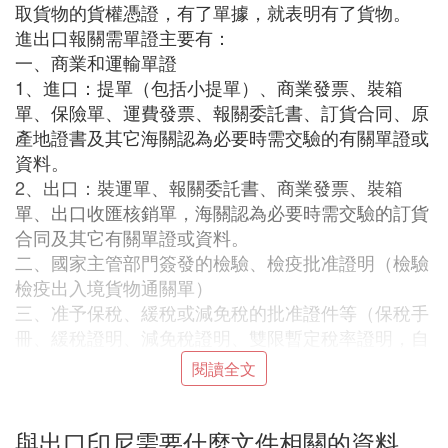
取貨物的貨權憑證，有了單據，就表明有了貨物。
進出口報關需單證主要有：
一、商業和運輸單證
1、進口：提單（包括小提單）、商業發票、裝箱
單、保險單、運費發票、報關委託書、訂貨合同、原
產地證書及其它海關認為必要時需交驗的有關單證或
資料。
2、出口：裝運單、報關委託書、商業發票、裝箱
單、出口收匯核銷單，海關認為必要時需交驗的訂貨
合同及其它有關單證或資料。
二、國家主管部門簽發的檢驗、檢疫批准證明（檢驗
檢疫出入境貨物通關單）
三、准予保稅、緩稅或減免稅的批准證件等（保稅手
冊、緩稅證明、減免稅證明、雙限暫定稅率證明，自
用物資登記手冊等）
閱讀全文
四、國家有關管理部門簽發的進出口許可證件
1、進口：進口許可證、重要工業品進口登記證明、
禁止進口商品、瀕危物種進口允許證、進口葯品通關
與出口印尼需要什麼文件相關的資料