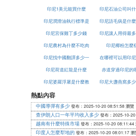
印尼1美元能買什麼
印尼石油公司叫什
印尼潤滑油執行標準是
印尼語毛病是什麼
字
印尼宮保雞丁多少錢
什麼
印尼讓人用得最多
印尼農村為什麼不吃肉
交軟體是什麼意
印尼椰粉怎麼
印尼找中國翻譯多少一
在哪裡可以用印尼
印尼荷道紅龍是什麼
天
赤道穿過印尼的
人民幣
印尼婆羅浮屠是什麼教
印尼大盞燕窩多少
熱點內容
克
中國導彈有多少
發布：2025-10-20 08:51:58
瀏覽：
查伊朗人口一年平均收入多少
發布：2025-10-20 
越南有什麼特殊市場
發布：2025-10-20 08:11:44
印度人怎麼犁地的
發布：2025-10-20 08:01:17
瀏