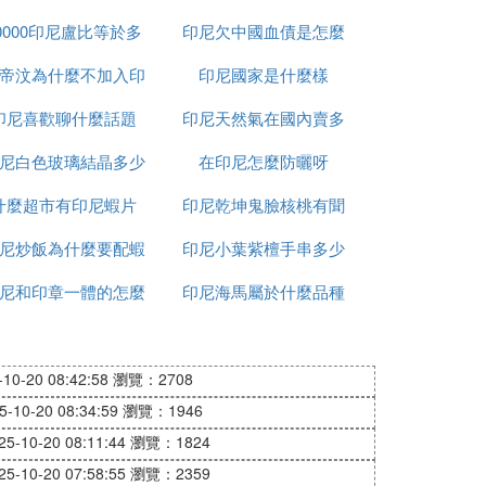
0000印尼盧比等於多
印尼欠中國血債是怎麼
帝汶為什麼不加入印
少人民幣
印尼國家是什麼樣
回事
印尼喜歡聊什麼話題
尼
印尼天然氣在國內賣多
尼白色玻璃結晶多少
在印尼怎麼防曬呀
少錢
什麼超市有印尼蝦片
錢一平方
印尼乾坤鬼臉核桃有聞
尼炒飯為什麼要配蝦
印尼小葉紫檀手串多少
怎麼處理
尼和印章一體的怎麼
片
印尼海馬屬於什麼品種
錢
加水
0-20 08:42:58
瀏覽：2708
10-20 08:34:59
瀏覽：1946
-10-20 08:11:44
瀏覽：1824
-10-20 07:58:55
瀏覽：2359