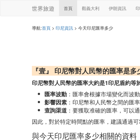
世界旅遊
首頁
觀義大利
伊朗資訊
印
導航:
首頁
>
印尼資訊
> 今天印尼匯率多少
『壹』 印尼幣對人民幣的匯率是多
印尼幣對人民幣的匯率大約是1印尼盾約等於0
：匯率會根據市場變化而波動
匯率波動
：印尼幣和人民幣之間的匯率
影響因素
：要獲取准確的匯率，可以通
查詢渠道
因此，對於特定時間點的匯率，建議通過可
與今天印尼匯率多少相關的資料