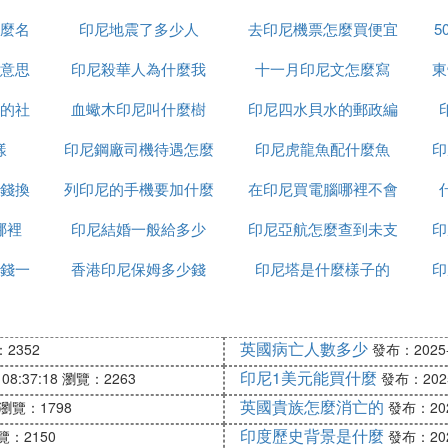
麼名
印尼地震了多少人
去印尼機票怎麼買便宜
5
意思
印尼殺華人為什麼我
十一月印尼文怎麼寫
東
的社
血蠍木印尼叫什麼樹
印尼四水貝水的郵政編
思
樣
印尼鋼廠司機待遇怎麼
印尼虎龍魚配什麼魚
碼是多少
印
錢換
列印尼的手機要加什麼
樣
在印尼買電腦哪裡不會
哪裡
印尼結婚一般給多少
印尼亞航怎麼查到未支
受騙
印
錢一
香港印尼保姆多少錢
印尼塔是什麼樣子的
付訂單
印
英國病亡人數多少
2352
發布：2025-1
印尼1美元能買什麼
08:37:18
瀏覽：2263
發布：2025-
英國貴族怎麼消亡的
瀏覽：1798
發布：2025
印度歷史背景是什麼
覽：2150
發布：2025