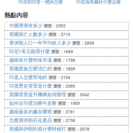
印尼和印章一體的怎麼
印尼海馬屬於什麼品種
帶，盛產各種熱帶水果，新鮮美味，適合帶回國
內與家人分享。
熱點內容
加水
：始創於1935年，味道甜中帶
印尼花生薑糖
中國導彈有多少
瀏覽：2353
辣，具有健胃、提神、止嘔等功能，不含防腐
英國病亡人數多少
瀏覽：2710
劑，是天然綠色食品。
：印尼風味小吃種
查伊朗人口一年平均收入多少
炒飯、沙嗲、巴東牛肉等美食
瀏覽：2269
類很多，這些美食不僅味道獨特，還能讓人體驗
印尼1美元能買什麼
瀏覽：1949
到印尼的飲食文化。
越南有什麼特殊市場
瀏覽：1799
二、工藝品類
英國貴族怎麼消亡的
瀏覽：1828
印度人怎麼犁地的
瀏覽：2154
：印尼木雕非常有代表性，雕刻的圖案多以
木雕
印度歷史背景是什麼
神話人物為原型，工藝精湛，適合作為裝飾品或
瀏覽：2365
送禮之用。
英國背景提升機構如何辦理
瀏覽：2042
：蠟染在當地屬於「國寶」級的產品，分為
蠟染
如何去印度治療牛皮癬
瀏覽：1959
手工和非手工兩種，純手工的蠟染價格較高，但
越南最多的廠在哪裡
瀏覽：2781
更具藝術價值和收藏價值。
怎麼買伊朗石化產品
瀏覽：2738
：是印尼當地做服飾的首選材料，不同的
巴迪布
美國和伊朗到底什麼時候打
瀏覽：2578
顏色、款式和蠟繪圖都獨具特色，可以回國後自