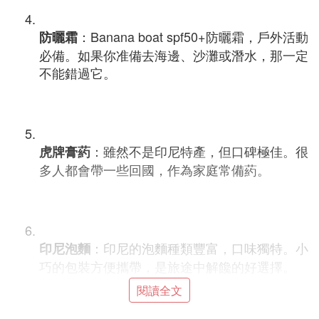
：Banana boat spf50+防曬霜，戶外活動
防曬霜
必備。如果你准備去海邊、沙灘或潛水，那一定
不能錯過它。
：雖然不是印尼特產，但口碑極佳。很
虎牌膏葯
多人都會帶一些回國，作為家庭常備葯。
：印尼的泡麵種類豐富，口味獨特。小
印尼泡麵
巧的包裝方便攜帶，是旅途中解饞的好選擇。
閱讀全文