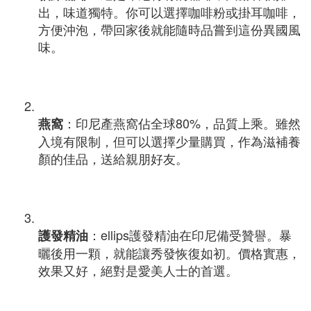
出，味道獨特。你可以選擇咖啡粉或掛耳咖啡，
方便沖泡，帶回家後就能隨時品嘗到這份異國風
味。
：印尼產燕窩佔全球80%，品質上乘。雖然
燕窩
入境有限制，但可以選擇少量購買，作為滋補養
顏的佳品，送給親朋好友。
：ellips護發精油在印尼備受贊譽。暴
護發精油
曬後用一顆，就能讓秀發恢復如初。價格實惠，
效果又好，絕對是愛美人士的首選。