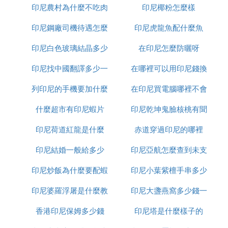
印尼農村為什麼不吃肉
印尼椰粉怎麼樣
少錢
印尼鋼廠司機待遇怎麼
印尼虎龍魚配什麼魚
：這是印尼本地很有名的一個
Sensatia護膚品
印尼白色玻璃結晶多少
樣
在印尼怎麼防曬呀
護膚品牌，主打有機純植物成分。從潤唇膏到精
油、面膜等應有盡有，適合送給女朋友、老婆或
印尼找中國翻譯多少一
錢一平方
在哪裡可以用印尼錢換
媽媽。
列印尼的手機要加什麼
天
在印尼買電腦哪裡不會
人民幣
什麼超市有印尼蝦片
印尼乾坤鬼臉核桃有聞
受騙
❷ 印尼有什麼特產可以帶回國的
印尼荷道紅龍是什麼
赤道穿過印尼的哪裡
怎麼處理
印尼有許多值得帶回國的特產，以下是具體的推薦：
印尼結婚一般給多少
印尼亞航怎麼查到未支
一、食品類
印尼炒飯為什麼要配蝦
印尼小葉紫檀手串多少
付訂單
：世界上獨一無二的咖啡品種，以獨特
貓屎咖啡
印尼婆羅浮屠是什麼教
片
印尼大盞燕窩多少錢一
錢
的品質成為了全球優質咖啡的代表，是印尼最有
特色的手信。
香港印尼保姆多少錢
印尼塔是什麼樣子的
克
：印尼地處熱
椰子、芒果、菠蘿、香蕉等水果