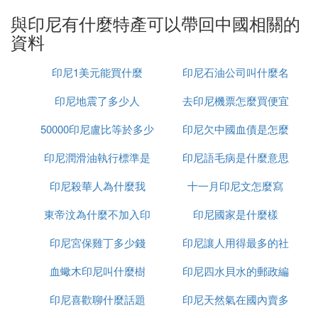
與印尼有什麼特產可以帶回中國相關的
：這款巧克力口感絲滑，
Silver Queen巧克力
資料
香氣濃郁，裡面還加了杏仁，絕對能給巧克力愛
好者帶來味蕾沖擊。
印尼1美元能買什麼
印尼石油公司叫什麼名
印尼地震了多少人
去印尼機票怎麼買便宜
字
50000印尼盧比等於多少
印尼欠中國血債是怎麼
：喜歡吃零食的朋友可以帶點椰子片回
椰子片
國。口味多樣，酥脆可口，是閑暇時光的好伴
印尼潤滑油執行標準是
人民幣
印尼語毛病是什麼意思
回事
侶。
印尼殺華人為什麼我
什麼
十一月印尼文怎麼寫
東帝汶為什麼不加入印
印尼國家是什麼樣
印尼宮保雞丁多少錢
尼
印尼讓人用得最多的社
：很多人稱之為“膏王”。
Geliga鷹牌肌肉酸痛膏
無論是跌打損傷還是肌肉酸痛，都能用它來緩
血蠍木印尼叫什麼樹
印尼四水貝水的郵政編
交軟體是什麼意思
解。非常實用！
印尼喜歡聊什麼話題
印尼天然氣在國內賣多
碼是多少