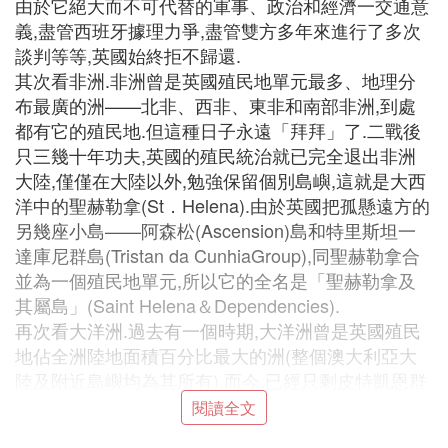
由於它絕大而不可代替的軍事、政治和經濟一交通意
義,盡管西班牙據理力爭,盡管雙方多年來進行了多次
談判等等,英國始終拒不歸還.
其次看非洲.非洲曾是英國殖民地單元最多、地理分
布最廣的洲——北非、西非、東非和南部非洲,到處
都有它的殖民地.但這種日子永遠「拜拜」了.二戰後
只三幾十年功夫,英國的殖民統治就已完全退出非洲
大陸,僅僅在大陸以外,勉強保留個別島嶼,這就是大西
洋中的聖赫勒拿(St．Helena).由於英國把孤懸遠方的
另幾座小島——阿森松(Ascension)島和特里斯坦一
達庫尼群島(Tristan da CunhiaGroup),同聖赫勒拿合
並為一個殖民地單元,所以它的全名是「聖赫勒拿及
其屬島」(Saint Helena＆Dependencies).
再次看大洋洲.過去有一個時期,大洋洲曾是英國殖民
地佔全洲陸地面積百分比最大的洲(整個澳大利亞大
陸及附近島嶼均為其所有).而今,已經只剩皮特凱恩群
島(Pitcairn Islands)一隅之地了.
閱讀全文
最後是美洲.歷史上,美洲的北美地區,曾是英國殖民活