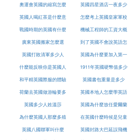
奧運會英國的縮寫怎麼
是什麼
英國四星酒店一夜多少
什麼很厲害
個殖民帝國的人口,大部分是在亞洲,亞洲淪為它的殖
民地的面積,也很可觀.第二次世界大戰結束後,這些殖
英國人喝紅茶是什麼意
改了
怎麼考上英國皇家軍校
錢
民地紛紛義旗高舉,贏得獨立.而今,它在亞洲,已是寸土
無存了；亞洲因而成為當今世界上惟一沒有殘留英國
戰國時期的英國有什麼
思
機械工程師的工資大概
任何殖民地的大洲.
廣東英國搬家怎麼選
事件
到了英國不會說英語怎
多少英國
其次看歐洲.歐洲原是絕大多數殖民帝國的「老巢」,
它們一般都是向其他的洲擴張,很少在這里開辟殖民
英國打敗清軍多少人
英國為什麼要加入第一
麼辦
地.而英國,不但很早就在本洲搶占他國的領土,而且迄
什麼能反映你是英國人
1911年英國硬幣值多少
次世界大戰
今仍然擁有它所稱的「Dependent terri—tory(「屬
地」或「領地」),這就是位於西南歐、緊扼地中海西
和平精英國際服的體驗
英國書包重量是多少
錢
口的直布羅陀(Gibraltar).直布羅陀本來是西班牙的固
有領土,從1704年起一直被英國佔領,迄今將近300年.
荷蘭去英國做游輪要多
服如何上去
英國本地人怎麼學英語
由於它絕大而不可代替的軍事、政治和經濟一交通意
英國多少人姓溫莎
久
英國為什麼放任愛爾蘭
義,盡管西班牙據理力爭,盡管雙方多年來進行了多次
談判等等,英國始終拒不歸還.
為什麼英國人那麼多殖
在英國什麼時候是兒童
獨立
其次看非洲.非洲曾是英國殖民地單元最多、地理分
英國八國聯軍叫什麼
民地
英國封路大巴延誤飛機
節
布最廣的洲——北非、西非、東非和南部非洲,到處
都有它的殖民地.但這種日子永遠「拜拜」了.二戰後