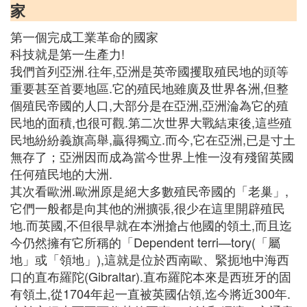
家
第一個完成工業革命的國家
科技就是第一生產力!
我們首列亞洲.往年,亞洲是英帝國攫取殖民地的頭等
重要甚至首要地區.它的殖民地雖廣及世界各洲,但整
個殖民帝國的人口,大部分是在亞洲,亞洲淪為它的殖
民地的面積,也很可觀.第二次世界大戰結束後,這些殖
民地紛紛義旗高舉,贏得獨立.而今,它在亞洲,已是寸土
無存了；亞洲因而成為當今世界上惟一沒有殘留英國
任何殖民地的大洲.
其次看歐洲.歐洲原是絕大多數殖民帝國的「老巢」,
它們一般都是向其他的洲擴張,很少在這里開辟殖民
地.而英國,不但很早就在本洲搶占他國的領土,而且迄
今仍然擁有它所稱的「Dependent terri—tory(「屬
地」或「領地」),這就是位於西南歐、緊扼地中海西
口的直布羅陀(Gibraltar).直布羅陀本來是西班牙的固
有領土,從1704年起一直被英國佔領,迄今將近300年.