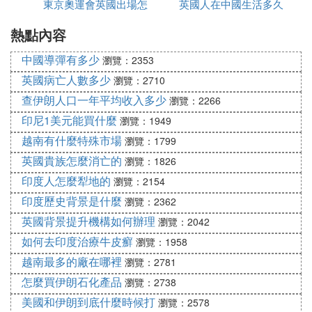
東京奧運會英國出場怎
英國人在中國生活多久
延誤怎麼辦
只三幾十年功夫,英國的殖民統治就已完全退出非洲
大陸,僅僅在大陸以外,勉強保留個別島嶼,這就是大西
熱點內容
麼是中文
洋中的聖赫勒拿(St．Helena).由於英國把孤懸遠方的
中國導彈有多少
瀏覽：2353
另幾座小島——阿森松(Ascension)島和特里斯坦一
英國病亡人數多少
瀏覽：2710
達庫尼群島(Tristan da CunhiaGroup),同聖赫勒拿合
查伊朗人口一年平均收入多少
並為一個殖民地單元,所以它的全名是「聖赫勒拿及
瀏覽：2266
其屬島」(Saint Helena＆Dependencies).
印尼1美元能買什麼
瀏覽：1949
再次看大洋洲.過去有一個時期,大洋洲曾是英國殖民
越南有什麼特殊市場
瀏覽：1799
地佔全洲陸地面積百分比最大的洲(整個澳大利亞大
英國貴族怎麼消亡的
瀏覽：1826
陸及附近島嶼均為其所有).而今,已經只剩皮特凱恩群
印度人怎麼犁地的
瀏覽：2154
島(Pitcairn Islands)一隅之地了.
印度歷史背景是什麼
瀏覽：2362
最後是美洲.歷史上,美洲的北美地區,曾是英國殖民活
英國背景提升機構如何辦理
瀏覽：2042
動的「大舞台」,擁有大片的殖民地.當然,這些往日的
殖民地,早已通過各種途徑、以多種方式獲得獨立.但
如何去印度治療牛皮癬
瀏覽：1958
而今,按地區單元數目說,美洲仍為英國海外殖民地數
越南最多的廠在哪裡
瀏覽：2781
量最多的洲.南北美洲合計有7處,其中大多數在北美,
怎麼買伊朗石化產品
瀏覽：2738
共6處:百大(Bermuda)、特克斯群島和凱科斯群島(Tu
美國和伊朗到底什麼時候打
瀏覽：2578
rks and Caicos Islands)、開曼群島(Cayman Island