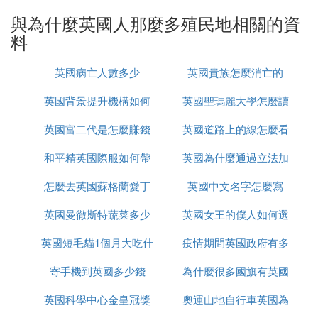
動的「大舞台」,擁有大片的殖民地.當然,這些往日的
與為什麼英國人那麼多殖民地相關的資
殖民地,早已通過各種途徑、以多種方式獲得獨立.但
料
而今,按地區單元數目說,美洲仍為英國海外殖民地數
量最多的洲.南北美洲合計有7處,其中大多數在北美,
英國病亡人數多少
英國貴族怎麼消亡的
共6處:百大(Bermuda)、特克斯群島和凱科斯群島(Tu
rks and Caicos Islands)、開曼群島(Cayman Island
英國背景提升機構如何
英國聖瑪麗大學怎麼讀
s)、英屬維爾京群島(British VirginIslands)、安圭拉
(Anguila),以及蒙特塞拉特(Montserrat)；南美洲有一
英國富二代是怎麼賺錢
辦理
英國道路上的線怎麼看
處：馬爾維納斯群島(IslasMalvinas),英國人叫它福克
和平精英國際服如何帶
的
英國為什麼通過立法加
蘭群島(Falkland Islands).鑒於這個群島是阿根廷和英
國長期為主權問題爭執的地方,前些年雙方甚至兵戎
怎麼去英國蘇格蘭愛丁
槍進出生島
英國中文名字怎麼寫
強社會保障
相見(「馬爾維納斯之戰」)
英國曼徹斯特蔬菜多少
堡
英國女王的僕人如何選
③ 英國的殖民地為什麼最多
英國短毛貓1個月大吃什
錢
疫情期間英國政府有多
的
因為英國是第一個完成工業革命的國家
寄手機到英國多少錢
麼
為什麼很多國旗有英國
少錢
科技就是第一生產力!
我們首列亞洲.往年,亞洲是英帝國攫取殖民地的頭等
英國科學中心金皇冠獎
奧運山地自行車英國為
重要甚至首要地區.它的殖民地雖廣及世界各洲,但整