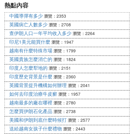
熱點內容
麼是中文
中國導彈有多少
瀏覽：2353
英國病亡人數多少
瀏覽：2708
查伊朗人口一年平均收入多少
瀏覽：2264
印尼1美元能買什麼
瀏覽：1947
越南有什麼特殊市場
瀏覽：1799
英國貴族怎麼消亡的
瀏覽：1824
印度人怎麼犁地的
瀏覽：2151
印度歷史背景是什麼
瀏覽：2360
英國背景提升機構如何辦理
瀏覽：2041
如何去印度治療牛皮癬
瀏覽：1957
越南最多的廠在哪裡
瀏覽：2780
怎麼買伊朗石化產品
瀏覽：2738
美國和伊朗到底什麼時候打
瀏覽：2577
送給越南女孩子什麼禮物
瀏覽：2443