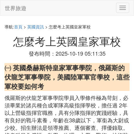
世界旅遊
切
換
導
航
導航:
首頁
>
英國資訊
> 怎麼考上英國皇家軍校
怎麼考上英國皇家軍校
發布時間：2025-10-19 05:11:35
㈠ 英國桑赫斯特皇家軍事學院，俄羅斯的
伏龍芝軍事學院，美國陸軍軍官學校，這些
軍校要如何考
俄羅斯的伏龍芝軍事學院學員入學條件極為苛刻，必
須畢業於諸兵種合成軍隊高級指揮學校，擔任過 2年
以上營級指揮官職務，具有分隊指揮的實踐經驗，具
有良好的戰斗素養，年齡在38歲以下，軍銜為大尉或
少校。招生辦法是領導推薦、逐個審查、擇優錄取。