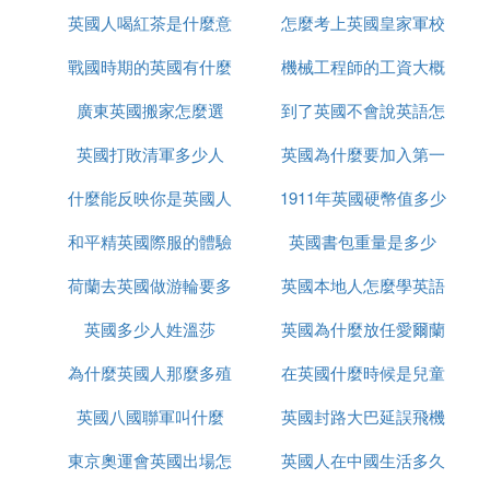
英國人喝紅茶是什麼意
改了
怎麼考上英國皇家軍校
錢
戰國時期的英國有什麼
思
機械工程師的工資大概
廣東英國搬家怎麼選
事件
到了英國不會說英語怎
多少英國
英國打敗清軍多少人
英國為什麼要加入第一
麼辦
什麼能反映你是英國人
1911年英國硬幣值多少
次世界大戰
和平精英國際服的體驗
英國書包重量是多少
錢
荷蘭去英國做游輪要多
服如何上去
英國本地人怎麼學英語
英國多少人姓溫莎
久
英國為什麼放任愛爾蘭
為什麼英國人那麼多殖
在英國什麼時候是兒童
獨立
英國八國聯軍叫什麼
民地
英國封路大巴延誤飛機
節
東京奧運會英國出場怎
英國人在中國生活多久
延誤怎麼辦