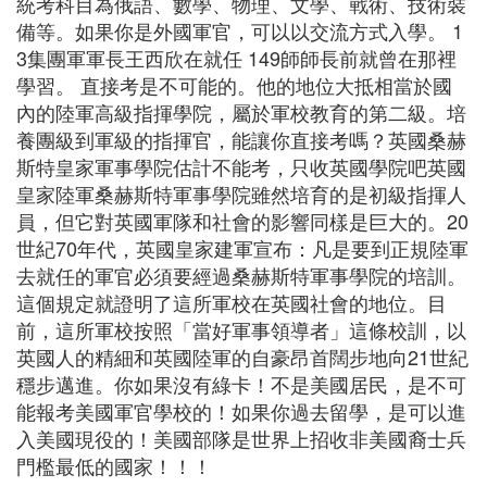
統考科目為俄語、數學、物理、文學、戰術、技術裝
備等。如果你是外國軍官，可以以交流方式入學。 1
3集團軍軍長王西欣在就任 149師師長前就曾在那裡
學習。 直接考是不可能的。他的地位大抵相當於國
內的陸軍高級指揮學院，屬於軍校教育的第二級。培
養團級到軍級的指揮官，能讓你直接考嗎？英國桑赫
斯特皇家軍事學院估計不能考，只收英國學院吧英國
皇家陸軍桑赫斯特軍事學院雖然培育的是初級指揮人
員，但它對英國軍隊和社會的影響同樣是巨大的。20
世紀70年代，英國皇家建軍宣布：凡是要到正規陸軍
去就任的軍官必須要經過桑赫斯特軍事學院的培訓。
這個規定就證明了這所軍校在英國社會的地位。目
前，這所軍校按照「當好軍事領導者」這條校訓，以
英國人的精細和英國陸軍的自豪昂首闊步地向21世紀
穩步邁進。你如果沒有綠卡！不是美國居民，是不可
能報考美國軍官學校的！如果你過去留學，是可以進
入美國現役的！美國部隊是世界上招收非美國裔士兵
門檻最低的國家！！！