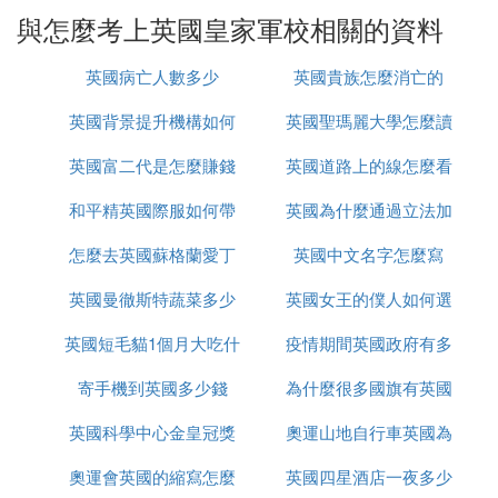
與怎麼考上英國皇家軍校相關的資料
英國病亡人數多少
英國貴族怎麼消亡的
英國背景提升機構如何
英國聖瑪麗大學怎麼讀
英國富二代是怎麼賺錢
辦理
英國道路上的線怎麼看
和平精英國際服如何帶
的
英國為什麼通過立法加
怎麼去英國蘇格蘭愛丁
槍進出生島
英國中文名字怎麼寫
強社會保障
英國曼徹斯特蔬菜多少
堡
英國女王的僕人如何選
英國短毛貓1個月大吃什
錢
疫情期間英國政府有多
的
寄手機到英國多少錢
麼
為什麼很多國旗有英國
少錢
英國科學中心金皇冠獎
奧運山地自行車英國為
奧運會英國的縮寫怎麼
是什麼
英國四星酒店一夜多少
什麼很厲害