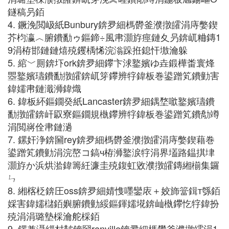
鐩稿叧銆
4. 鐝浼閲岋紙Bunbury錛夛細榪欎釜濮撴皬涓庤嫳鍥
芥枃瀛︿腑鐨勫ゥ鏂鍗÷風帇灝斿痙鏈夊叧錛屼粬鏄1
9涓栫邯鏈鏈熺殑钁楀悕浣滃跺拰鎴忓墽瀹躲
5. 綰﹀厠錛圷ork錛夛細鑻卞浗鐜嬪ゆ垚鍛樺畨寰烽
瞾鐜嬪瓙鐨勫撴皬錛屼笌鑻辨牸鍏板巻鍙蹭笂鐨勭害
鍏嬬帇鏈濈浉鍏熾
6. 鍏板紑鏂鐗癸紙Lancaster錛夛細鍝堥噷鐜嬪瓙鐨
勫撴皬錛屽叞寮鏂鐗規槸鑻辨牸鍏板巻鍙蹭笂鐨勪竴
涓閲嶈佺帇鏈濄
7. 鏍奸浄錛圙rey錛夛細榪欎釜濮撴皬涓庤嫳鍥藉巻
鍙蹭笂鐨勭涓浣嶅コ鎬ч栫浉鐜涙牸涓界壒路鎾掑垏
灝斿か浜烘湁鍏籌紝濂圭殑鍑虹敓濮撴皬鏄緗椾集鑼
ㄣ
8. 緗楁柉錛圧oss錛夛細婧愯嚜鑾庡＋姣斾簹鍓т綔銆
婇害鍏嬬櫧銆嬩腑鐨勭綏鏂鍕嬬埖錛屾槸鑻忔牸鍏扮
殑涓涓璐墊棌瀹舵棌銆
9. 鏍兼灄緇村皵錛圙renville錛夛細榪欎釜濮撴皬涓1