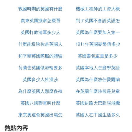
孫輩。僅次於自己的父親，威廉王子是英國王位第二
戰國時期的英國有什麼
思
機械工程師的工資大概
號繼承人。
3、亨利王子
廣東英國搬家怎麼選
事件
到了英國不會說英語怎
多少英國
亨利王子，蘇塞克斯公爵 （全名：亨利·查爾斯·阿爾
英國打敗清軍多少人
英國為什麼要加入第一
麼辦
伯特·大衛·蒙巴頓-溫莎；Henry Charles Albert David
什麼能反映你是英國人
1911年英國硬幣值多少
次世界大戰
Mountbatten-Windsor；1984年9月15日出生）被大
眾昵稱為哈里王子（Prince Harry），是英國王室的
和平精英國際服的體驗
英國書包重量是多少
錢
成員之一，當今威爾士親王查爾斯王子和黛安娜·斯
賓塞的次子。
荷蘭去英國做游輪要多
服如何上去
英國本地人怎麼學英語
4、安德魯王子
英國多少人姓溫莎
久
英國為什麼放任愛爾蘭
約克公爵安德魯王子（全名：安德魯·阿爾伯特·克里
為什麼英國人那麼多殖
在英國什麼時候是兒童
獨立
斯蒂安·愛德華 ；Andrew Albert Christian Edward ）
1960年2月19日生於白金漢宮，是英國女王伊麗莎白
英國八國聯軍叫什麼
民地
英國封路大巴延誤飛機
節
二世和愛丁堡公爵菲利普親王的次子。1986年受封為
東京奧運會英國出場怎
英國人在中國生活多久
延誤怎麼辦
約克公爵。相傳也是伊麗莎白女王最疼愛的兒子。
熱點內容
麼是中文
5、愛德華王子