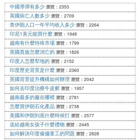
愛德華王子，肯特和斯特拉森公爵（全名：愛德華·
中國導彈有多少
瀏覽：2353
奧古斯都；Edward Augustus ；1767年11月2日-182
英國病亡人數多少
瀏覽：2709
0年1月3日）是英國維多利亞女王的父親，也是英國
查伊朗人口一年平均收入多少
瀏覽：2264
國王喬治三世的第四子。
印尼1美元能買什麼
瀏覽：1948
參考資料來源：網路——英國皇室
越南有什麼特殊市場
瀏覽：1799
英國貴族怎麼消亡的
瀏覽：1826
3. 喬治五世將姓氏改為溫莎，為什麼不是
印度人怎麼犁地的
瀏覽：2152
別的姓氏
印度歷史背景是什麼
瀏覽：2360
女王的孩子們是冠女王姓的。1917年，喬治五世不僅
英國背景提升機構如何辦理
瀏覽：2042
將其統治的王朝和王室住所更名為「溫莎」，還將它
如何去印度治療牛皮癬
瀏覽：1957
定為家族姓氏。為保王室穩定，所有王位繼承人必須
越南最多的廠在哪裡
瀏覽：2781
。
姓溫莎
怎麼買伊朗石化產品
瀏覽：2738
美國和伊朗到底什麼時候打
再說西方的代表英國吧。對中國人來說，姓氏源遠流
瀏覽：2577
長，代表了家族血統，所以不能改變，可是對英國人
送給越南女孩子什麼禮物
瀏覽：2445
來說，姓的傳統來自於六世紀的盎格魯撒克遜人，所
如何解決印度僱傭童工的問題
瀏覽：2828
以英國的姓氏和中國姓氏重要性不能相提並論。