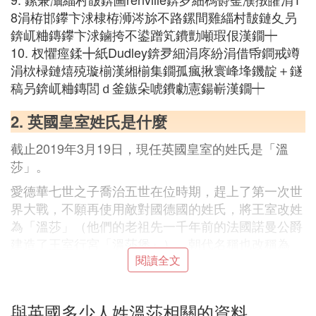
8涓栫邯鑻卞浗棣栫浉涔旀不路鏍間雞緇村皵鏈夊叧
錛屼粬鏄鑻卞浗鏀挎不鍙蹭笂鐨勯噸瑕佷漢鐗┿
10. 杈懼痙鍒╋紙Dudley錛夛細涓庝紛涓借帋鐧戒竴
涓栨椂鏈熺殑璇椾漢緗椾集鐗孤瘋揪寰峰埄鐖靛＋鐩
稿叧錛屼粬鏄閭ｄ釜鏃朵唬鐨勮憲鍚嶄漢鐗┿
2. 英國皇室姓氏是什麼
截止2019年3月19日，現任英國皇室的姓氏是「溫
莎」。
愛德華七世之子喬治五世在位時期，趕上了第一次世
界大戰，不願再使用敵對國德國的姓氏，將王室改姓
為「溫莎」（他們的老祖先一千年前的法國諾曼公爵
建造了王室行宮「溫莎堡」），朝代名稱也改稱為
「溫莎王朝」。
閱讀全文
溫莎王朝一直延續至今，當前在位的伊麗莎白二世是
其第四任國王，其母伊麗莎白王太後為蘇格蘭人，擁
與英國多少人姓溫莎相關的資料