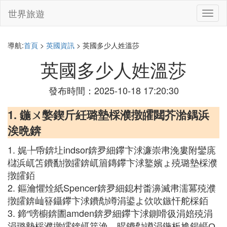
世界旅遊
切
換
導
航
導航:
首頁
>
英國資訊
> 英國多少人姓溫莎
英國多少人姓溫莎
發布時間：2025-10-18 17:20:30
1. 鍦ㄨ嫳鍥斤紝璐墊棌濮撴皬閮芥湁鍝浜
涘晩錛
1. 娓╄帋錛圵indsor錛夛細鑻卞浗濂崇帇浼婁附鑾庣
櫧浜屼笘鐨勫撴皬錛屼篃鏄鑻卞浗鐜嬪ょ殑璐墊棌濮
撴皬銆
2. 鏂瀹懼烇紙Spencer錛夛細鎴村畨濞滅帇濡冪殑濮
撴皬錛屾簮鑷鑻卞浗鐨勪竴涓鍙よ佽吹鏃忓舵棌銆
3. 鍗″嗙櫥錛圕amden錛夛細鑻卞浗鍘嗗彶涓婄殑涓
涓璐墊棌濮撴皬錛屼笌浼︽暒鐨勪竴涓鍦板尯鍚嶇О