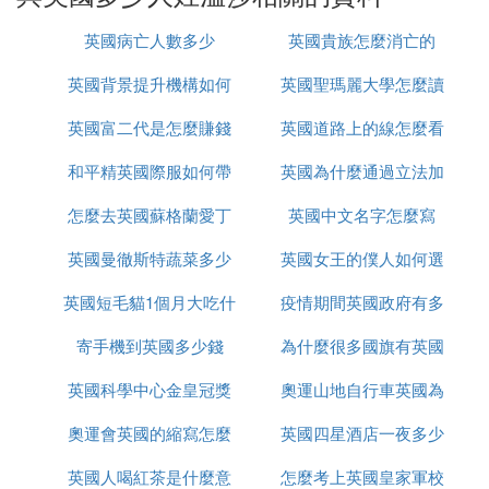
有法國貴族血統，兒媳黛安娜、卡米拉與孫媳凱特也
都有安茹家族或斯圖亞特家族的英國王室血統。
英國病亡人數多少
英國貴族怎麼消亡的
英國背景提升機構如何
英國聖瑪麗大學怎麼讀
(2)
英國多少
人姓溫莎擴展閱讀
英國富二代是怎麼賺錢
辦理
英國道路上的線怎麼看
英國皇室王子名字
和平精英國際服如何帶
的
英國為什麼通過立法加
1、查爾斯王子
怎麼去英國蘇格蘭愛丁
槍進出生島
英國中文名字怎麼寫
強社會保障
查爾斯王子（HRH Prince Charles），全名查爾斯·
菲利普·亞瑟·喬治·蒙巴頓-溫莎，現任英國王儲，下一
英國曼徹斯特蔬菜多少
堡
英國女王的僕人如何選
任英聯邦元首。查爾斯王子是英國女王伊麗莎白二世
英國短毛貓1個月大吃什
錢
疫情期間英國政府有多
的
和愛丁堡公爵菲利普親王的長子，是英國歷史上最長
時間的王儲。
寄手機到英國多少錢
麼
為什麼很多國旗有英國
少錢
2、威廉王子
英國科學中心金皇冠獎
奧運山地自行車英國為
劍橋公爵威廉王子全名是威廉·亞瑟·菲利浦·路易斯·蒙
奧運會英國的縮寫怎麼
是什麼
英國四星酒店一夜多少
什麼很厲害
巴頓-溫莎，王儲威爾士親王查爾斯與原配妻子黛安
娜王妃的長子，英女王伊麗莎白二世與菲利普親王的
英國人喝紅茶是什麼意
改了
怎麼考上英國皇家軍校
錢