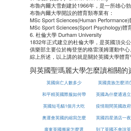
布魯內爾大雪創建於1966年，是一所雄
布魯內爾大學開設的體育類專業有：
MSc Sport Sciences(Human Perform
MSc Sport Sciences(Sport Psycholo
6. 杜倫大學 Durham University
1832年正式建立的杜倫大學，是英國頂尖
俱樂部主要位於梅登堡的格雷漢姆運動中心
綜上所述，以上講的就是關於英國大學體育
與英國聖瑪麗大學怎麼讀相關的
英國病亡人數多少
英國貴族怎麼消
和平精英國際服如何帶
英國為什麼通過立
英國短毛貓1個月大吃
槍進出生島
疫情期間英國政府
強社會保障
奧運會英國的縮寫怎麼
什麼
英國四星酒店一夜
少錢
廣東英國搬家怎麼選
改了
到了英國不會說英
錢