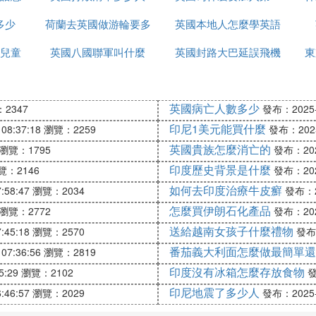
多少
荷蘭去英國做游輪要多
英國本地人怎麼學英語
次世界大戰
兒童
英國八國聯軍叫什麼
久
英國封路大巴延誤飛機
東
延誤怎麼辦
英國病亡人數多少
2347
發布：2025-1
印尼1美元能買什麼
08:37:18
瀏覽：2259
發布：2025-
英國貴族怎麼消亡的
瀏覽：1795
發布：2025
印度歷史背景是什麼
覽：2146
發布：2025
如何去印度治療牛皮癬
:58:47
瀏覽：2034
發布：20
怎麼買伊朗石化產品
瀏覽：2772
發布：2025
送給越南女孩子什麼禮物
:45:18
瀏覽：2570
發布：
番茄義大利面怎麼做最簡單還
07:36:56
瀏覽：2819
印度沒有冰箱怎麼存放食物
5:29
瀏覽：2102
發
印尼地震了多少人
:46:57
瀏覽：2029
發布：2025-1