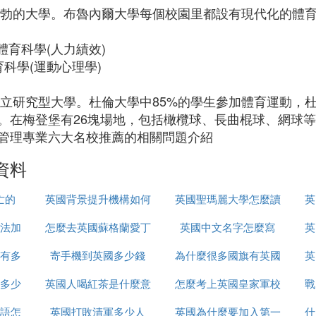
心勃勃的大學。布魯內爾大學每個校園里都設有現代化的體
ance)體育科學(人力績效)
gy)體育科學(運動心理學)
公立研究型大學。杜倫大學中85%的學生參加體育運動，
。在梅登堡有26塊場地，包括橄欖球、長曲棍球、網球
管理專業六大名校推薦的相關問題介紹
資料
亡的
英國背景提升機構如何
英國聖瑪麗大學怎麼讀
英
法加
怎麼去英國蘇格蘭愛丁
辦理
英國中文名字怎麼寫
英
有多
寄手機到英國多少錢
堡
為什麼很多國旗有英國
英
多少
英國人喝紅茶是什麼意
怎麼考上英國皇家軍校
戰
語怎
英國打敗清軍多少人
思
英國為什麼要加入第一
什