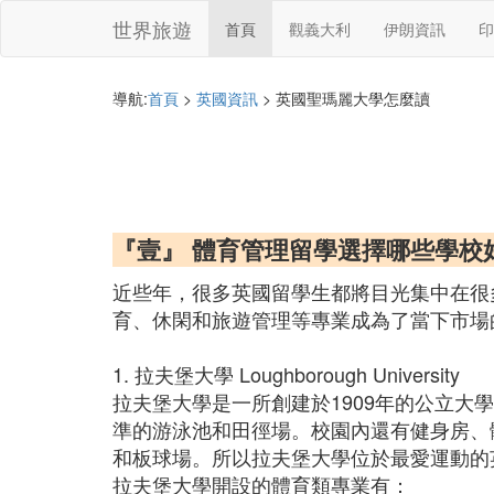
世界旅遊
首頁
觀義大利
伊朗資訊
印
導航:
首頁
>
英國資訊
> 英國聖瑪麗大學怎麼讀
『壹』 體育管理留學選擇哪些學校
近些年，很多英國留學生都將目光集中在很
育、休閑和旅遊管理等專業成為了當下市場
1. 拉夫堡大學 Loughborough University
拉夫堡大學是一所創建於1909年的公立
準的游泳池和田徑場。校園內還有健身房、
和板球場。所以拉夫堡大學位於最愛運動的
拉夫堡大學開設的體育類專業有：