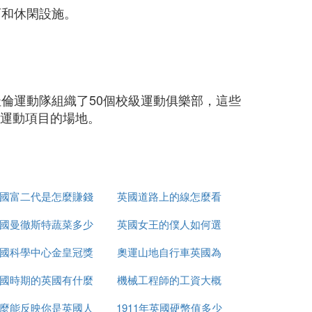
育和休閑設施。
杜倫運動隊組織了50個校級運動俱樂部，這些
等運動項目的場地。
國富二代是怎麼賺錢
英國道路上的線怎麼看
國曼徹斯特蔬菜多少
的
英國女王的僕人如何選
國科學中心金皇冠獎
錢
奧運山地自行車英國為
的
國時期的英國有什麼
是什麼
機械工程師的工資大概
什麼很厲害
麼能反映你是英國人
事件
1911年英國硬幣值多少
多少英國