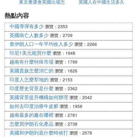
東京奧運會英國出場怎
英國人在中國生活多久
延誤怎麼辦
熱點內容
麼是中文
中國導彈有多少
瀏覽：2353
英國病亡人數多少
瀏覽：2709
查伊朗人口一年平均收入多少
瀏覽：2266
印尼1美元能買什麼
瀏覽：1948
越南有什麼特殊市場
瀏覽：1799
英國貴族怎麼消亡的
瀏覽：1826
印度人怎麼犁地的
瀏覽：2153
印度歷史背景是什麼
瀏覽：2362
英國背景提升機構如何辦理
瀏覽：2042
如何去印度治療牛皮癬
瀏覽：1958
越南最多的廠在哪裡
瀏覽：2781
怎麼買伊朗石化產品
瀏覽：2738
美國和伊朗到底什麼時候打
瀏覽：2578