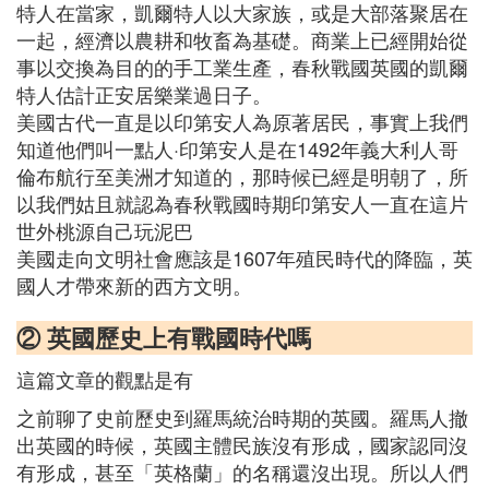
特人在當家，凱爾特人以大家族，或是大部落聚居在
一起，經濟以農耕和牧畜為基礎。商業上已經開始從
事以交換為目的的手工業生產，春秋戰國英國的凱爾
特人估計正安居樂業過日子。
美國古代一直是以印第安人為原著居民，事實上我們
知道他們叫一點人·印第安人是在1492年義大利人哥
倫布航行至美洲才知道的，那時候已經是明朝了，所
以我們姑且就認為春秋戰國時期印第安人一直在這片
世外桃源自己玩泥巴
美國走向文明社會應該是1607年殖民時代的降臨，英
國人才帶來新的西方文明。
② 英國歷史上有戰國時代嗎
這篇文章的觀點是有
之前聊了史前歷史到羅馬統治時期的英國。羅馬人撤
出英國的時候，英國主體民族沒有形成，國家認同沒
有形成，甚至「英格蘭」的名稱還沒出現。所以人們