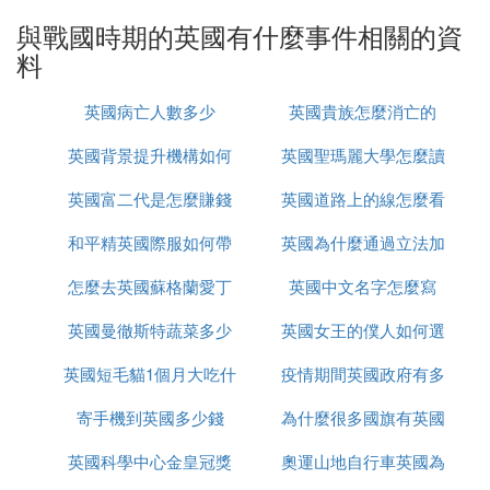
地區的爭奪 英法之間 最終法國獲勝
與西班牙無敵艦隊的海戰 英國西班牙之間對海洋控
與戰國時期的英國有什麼事件相關的資
制權的爭奪 英國勝
料
與荷蘭的海戰 英荷之間對海洋控制權的爭奪 英國勝
三十年戰爭 宗教戰爭，天主教對新教的戰爭 英國法
英國病亡人數多少
英國貴族怎麼消亡的
國瑞典等對陣神聖羅馬帝國 英國等勝利
英國背景提升機構如何
英國聖瑪麗大學怎麼讀
七年戰爭 歐洲大國之間的霸權爭奪戰 英國、普魯士
對陣法國 英國方勝，美國獨立戰爭其實是七年戰爭
英國富二代是怎麼賺錢
辦理
英國道路上的線怎麼看
的一部分或者是延伸
和平精英國際服如何帶
的
英國為什麼通過立法加
反法戰爭 法國大革命時期整個歐洲反對拿破崙的戰
爭 最終拿破崙敗，其中1805年的特拉法爾加海戰，
怎麼去英國蘇格蘭愛丁
槍進出生島
英國中文名字怎麼寫
強社會保障
英國海軍將領納爾遜全殲法國西班牙聯合艦隊
兩次鴉片戰爭為代表的侵略戰爭 中國 以中國為代表
英國曼徹斯特蔬菜多少
堡
英國女王的僕人如何選
的被侵略方失敗失敗告終
英國短毛貓1個月大吃什
錢
疫情期間英國政府有多
的
第一次世界大戰 資本主義世界對於世界霸權的爭
奪，新興帝國對於老牌帝國的挑戰 德國和奧匈帝國
寄手機到英國多少錢
麼
為什麼很多國旗有英國
少錢
英國方勝利
英國科學中心金皇冠獎
奧運山地自行車英國為
第二次世界大戰 反法西斯的正義戰爭 德國、日本和