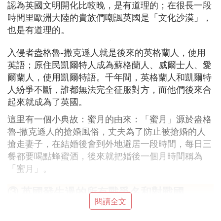
認為英國文明開化比較晚，是有道理的；在很長一段
時間里歐洲大陸的貴族們嘲諷英國是「文化沙漠」，
也是有道理的。
入侵者盎格魯-撒克遜人就是後來的英格蘭人，使用
英語；原住民凱爾特人成為蘇格蘭人、威爾士人、愛
爾蘭人，使用凱爾特語。千年間，英格蘭人和凱爾特
人紛爭不斷，誰都無法完全征服對方，而他們後來合
起來就成為了英國。
這里有一個小典故：蜜月的由來：「蜜月」源於盎格
魯-撒克遜人的搶婚風俗，丈夫為了防止被搶婚的人
搶走妻子，在結婚後會到外地避居一段時間，每日三
餐都要喝點蜂蜜酒，後來就把婚後一個月時間稱為
「蜜月」。
③ 英國發生過的所有戰爭名和對戰國
閱讀全文
百年戰爭 英法之間對於統治地位和法國大西洋沿岸