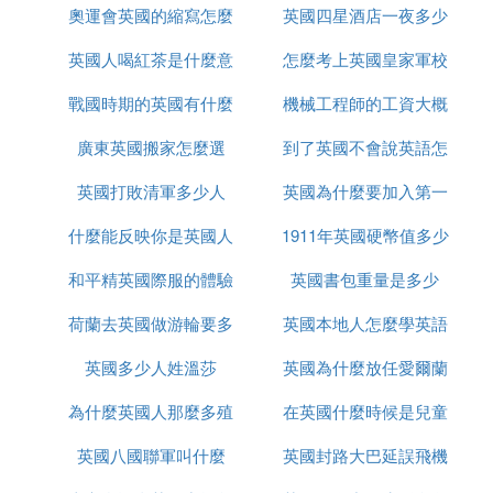
義大利 反法西斯力量的偉大勝利
奧運會英國的縮寫怎麼
是什麼
英國四星酒店一夜多少
什麼很厲害
馬島戰爭 對於殖民地的保護戰爭 阿根廷 英國勝利
英國人喝紅茶是什麼意
改了
怎麼考上英國皇家軍校
錢
戰國時期的英國有什麼
思
機械工程師的工資大概
廣東英國搬家怎麼選
事件
到了英國不會說英語怎
多少英國
英國打敗清軍多少人
英國為什麼要加入第一
麼辦
什麼能反映你是英國人
1911年英國硬幣值多少
次世界大戰
和平精英國際服的體驗
英國書包重量是多少
錢
荷蘭去英國做游輪要多
服如何上去
英國本地人怎麼學英語
英國多少人姓溫莎
久
英國為什麼放任愛爾蘭
為什麼英國人那麼多殖
在英國什麼時候是兒童
獨立
英國八國聯軍叫什麼
民地
英國封路大巴延誤飛機
節