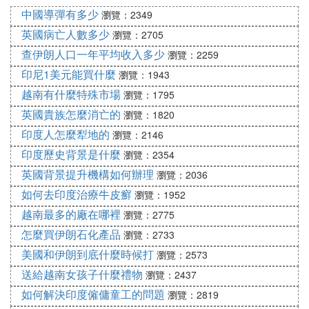
中國導彈有多少
式 英 語 ， 而 從 一 個 國 家 的 地 方 到 另 一 個 地
瀏覽：2349
方 ， 或 從 一 個 國 家 到 另 一 個 國 家 ， 他 們 所
英國病亡人數多少
瀏覽：2705
使 用 的 語 言 和 英 語 之 間 並 沒 有 太 大 的 差 異
查伊朗人口一年平均收入多少
瀏覽：2259
， 那 也 是 為 何 英 語 是 國 際 語 言 其 中 之 一 的
印尼1美元能買什麼
瀏覽：1943
理 由 。無 論 是 英 式 英 語 還 是 美 式 英 語，總 之
越南有什麼特殊市場
瀏覽：1795
我 們 聽得 明 白 ， 達 到 溝 通 的 效 果 ， 就 不 怕
英國貴族怎麼消亡的
瀏覽：1820
它 是 英 式 還 是 美 式 英 語了！ 例 如 下 面 的 一
印度人怎麼犁地的
瀏覽：2146
段 對 話 ;
印度歷史背景是什麼
瀏覽：2354
Boy(American):What can I do for you?
英國背景提升機構如何辦理
瀏覽：2036
如何去印度治療牛皮癬
瀏覽：1952
Girl(britan):I'd like a piece of rubber,please!
越南最多的廠在哪裡
瀏覽：2775
怎麼買伊朗石化產品
瀏覽：2733
Boy(American):.....Er,a piece of eraser?0.5 dollar,ple
美國和伊朗到底什麼時候打
瀏覽：2573
ase!Anything else?
送給越南女孩子什麼禮物
瀏覽：2437
Girl(britan):I'd like some sweets,too.
如何解決印度僱傭童工的問題
瀏覽：2819