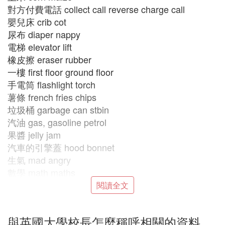
對方付費電話 collect call reverse charge call
嬰兒床 crib cot
尿布 diaper nappy
電梯 elevator lift
橡皮擦 eraser rubber
一樓 first floor ground floor
手電筒 flashlight torch
薯條 french fries chips
垃圾桶 garbage can stbin
汽油 gas, gasoline petrol
果醬 jelly jam
汽車的引擎蓋 hood bonnet
生氣 mad angry
數學 math maths
餐巾、擦嘴巾 napkin serviette
閱讀全文
絲襪 panty-hose, pantihose tights
薯片 potato chips crisp
與英國大學校長怎麼稱呼相關的資料
手提包 purse/pocketbook handbag