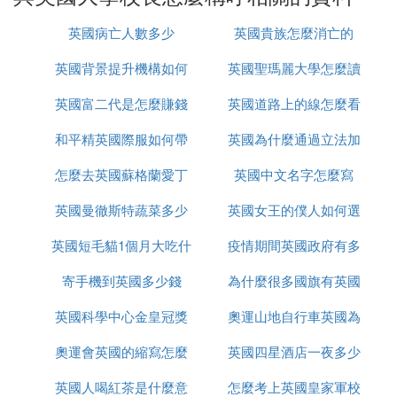
足球 soccer football
英國病亡人數多少
英國貴族怎麼消亡的
來回票 roundtrip return
人行道 sidewalk pavement
英國背景提升機構如何
英國聖瑪麗大學怎麼讀
爐子 stove cooker
英國富二代是怎麼賺錢
辦理
英國道路上的線怎麼看
毛衣 sweater jersey, jumper
卡車 truck lorry
和平精英國際服如何帶
的
英國為什麼通過立法加
汽車後面的行李箱 trunk boot
假期 vacation holiday
怎麼去英國蘇格蘭愛丁
槍進出生島
英國中文名字怎麼寫
強社會保障
拼字的差異比較小，以下是一些例子：
英國曼徹斯特蔬菜多少
堡
英國女王的僕人如何選
abc American English 美語 British English 英語
英國短毛貓1個月大吃什
錢
疫情期間英國政府有多
的
考古學 archeology archaeology
寄手機到英國多少錢
麼
為什麼很多國旗有英國
少錢
目錄 catalog catalogue
文明 civilization civilisation
英國科學中心金皇冠獎
奧運山地自行車英國為
顏色 color colour
馬路牙子 curb kerb
奧運會英國的縮寫怎麼
是什麼
英國四星酒店一夜多少
什麼很厲害
抵抗 defense defence
英國人喝紅茶是什麼意
改了
怎麼考上英國皇家軍校
錢
草稿 draft draught