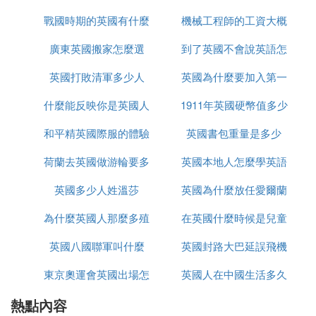
最愛 favorite favourite
戰國時期的英國有什麼
思
機械工程師的工資大概
榮譽 honor honour
廣東英國搬家怎麼選
事件
到了英國不會說英語怎
多少英國
珠寶 jewelry jewllery
組織 organization organisation
英國打敗清軍多少人
英國為什麼要加入第一
麼辦
練習 practice practise
輪胎 tire tyre
什麼能反映你是英國人
1911年英國硬幣值多少
次世界大戰
和平精英國際服的體驗
英國書包重量是多少
錢
一.研究背景;
目 前 在 全 世 界 有 上 百 種 不 同 的 語 言 被 使 用
荷蘭去英國做游輪要多
服如何上去
英國本地人怎麼學英語
著 ， 但 在 地 球 上 只 有 一 種 語 言 是 廣 泛 地 被
英國多少人姓溫莎
久
英國為什麼放任愛爾蘭
了 解 ， 那 就 是 75% 世 界 郵 政 所 使 用 的 ； 在
商 業 、 外 交 、 科 學 及 觀 光 方 面 所 使 用 的 ；
為什麼英國人那麼多殖
在英國什麼時候是兒童
獨立
連 接 不 同 人 種 的 連 接 線 ： 各 種 文 化 和 不 同
國 籍 之 間 的 共 同 了 解 ； 那 就 是 英 語 。 英 國
英國八國聯軍叫什麼
民地
英國封路大巴延誤飛機
節
便 是 英 語 的 孕 育 搖 籃 ， 她 是 英 語 最 初 萌 芽
東京奧運會英國出場怎
英國人在中國生活多久
延誤怎麼辦
的 國 家 ， 她 也 是 使 用 英 語 最 純 正 形 式 的 地
方 。 因 為 美 式 英 語 是 由 英 式 英 語 演 變 而 來
熱點內容
麼是中文
的 ， 所 以 美 國 人 並 沒 有 任 何 困 難 去 了 解 英