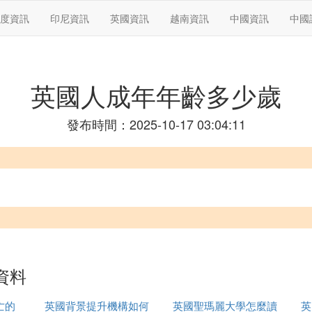
度資訊
印尼資訊
英國資訊
越南資訊
中國資訊
中國
英國人成年年齡多少歲
發布時間：2025-10-17 03:04:11
資料
亡的
英國背景提升機構如何
英國聖瑪麗大學怎麼讀
英