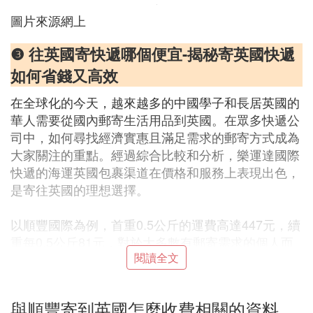
圖片來源網上
❸ 往英國寄快遞哪個便宜-揭秘寄英國快遞
如何省錢又高效
在全球化的今天，越來越多的中國學子和長居英國的
華人需要從國內郵寄生活用品到英國。在眾多快遞公
司中，如何尋找經濟實惠且滿足需求的郵寄方式成為
大家關注的重點。經過綜合比較和分析，樂運達國際
快遞的海運英國包裹渠道在價格和服務上表現出色，
是寄往英國的理想選擇。
以順豐國際為例，首重0.5公斤的運費高達447元，續
重每0.5公斤81元，對於大多數有郵寄需求的個人而
閱讀全文
言，費用顯得較高。而其他知名快遞公司如UPS、Fe
dEx、DHL等雖然服務質量有保障，但價格同樣不
菲。相比之下，EMS被稅概率雖低，但價格優勢並不
與順豐寄到英國怎麼收費相關的資料
明顯。