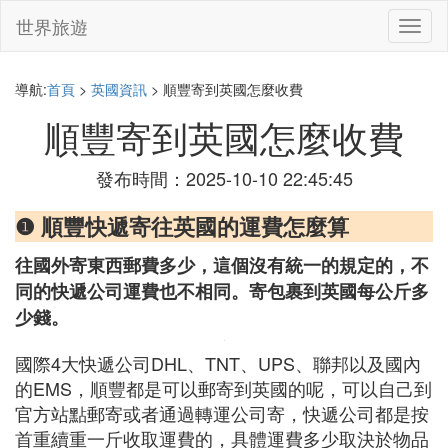
世界旅遊
切
換
導
航
導航:
首頁
>
英國資訊
> 順豐寄到英國怎麼收費
順豐寄到英國怎麼收費
發布時間：2025-10-10 22:45:45
❶ 順豐快遞寄往英國的運費怎麼算
往國外寄東西郵費多少，這個沒有統一的規定的，不
同的快遞公司運費也不相同。寄包裹到英國每公斤多
少錢。
國際4大快遞公司DHL、TNT、UPS、聯邦以及國內
的EMS，順豐都是可以郵寄到英國的呢，可以自己到
官方站點郵寄或者通過轉運公司寄，快遞公司都是按
首重續重一斤收取運費的，具體運費多少取決於物品