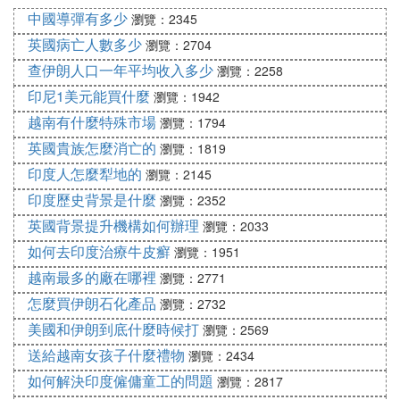
費兩種，初次收費標準是每公斤160元，再次則是每
中國導彈有多少
瀏覽：2345
公斤50元。盡管如此，許多人仍認為這費用略顯高
英國病亡人數多少
瀏覽：2704
昂。如果打算寄送一系列食品、茶葉或中TNT等商
查伊朗人口一年平均收入多少
瀏覽：2258
品，可以考慮使用其他快遞服務，比如TNT，它在處
印尼1美元能買什麼
瀏覽：1942
理100公斤以上的大件貨物時，價格可能會比UPS更
具競爭力。
越南有什麼特殊市場
瀏覽：1794
英國貴族怎麼消亡的
瀏覽：1819
然而，TNT的主要優勢在於其對於大件貨物的處理能
印度人怎麼犁地的
瀏覽：2145
力，時效通常在一周左右，這對於一些急需到達的貨
印度歷史背景是什麼
瀏覽：2352
物來說可能不是最佳選擇。此外，如果貨物不是液
英國背景提升機構如何辦理
瀏覽：2033
體、粉末或純電池，這四大快遞公司都能正常處理。
如何去印度治療牛皮癬
瀏覽：1951
但如果是液體或粉末形式的物品，則需要特別注意，
越南最多的廠在哪裡
因為這些物品可能需要額外的包裝和處理。
瀏覽：2771
怎麼買伊朗石化產品
瀏覽：2732
在選擇快遞服務時，還需要考慮其他因素，比如包裹
美國和伊朗到底什麼時候打
瀏覽：2569
的大小和重量、運輸速度以及是否需要保險。不同快
送給越南女孩子什麼禮物
瀏覽：2434
遞公司可能有不同的規定和限制，因此建議在寄送之
如何解決印度僱傭童工的問題
瀏覽：2817
前，詳細閱讀相關的服務條款和運輸規定。