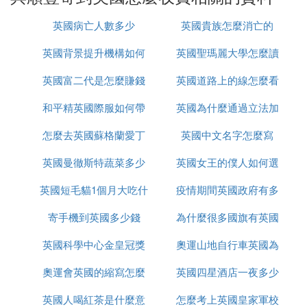
英國病亡人數多少
英國貴族怎麼消亡的
樂運達國際快遞的海運英國包裹渠道為何更優？首
先，成本上，樂運達提供0.5公斤運費低至23元（滿
英國背景提升機構如何
英國聖瑪麗大學怎麼讀
足一定重量條件），遠低於市場其他快遞公司。對於
英國富二代是怎麼賺錢
辦理
英國道路上的線怎麼看
經常需要郵寄大量包裹到英國的用戶，長期累積下來
能節省大量運費。
和平精英國際服如何帶
的
英國為什麼通過立法加
樂運達國際快遞的海運服務不僅限於衣物行李，還能
怎麼去英國蘇格蘭愛丁
槍進出生島
英國中文名字怎麼寫
強社會保障
郵寄食品、茶葉、化妝品、葯品以及保健品等多種生
英國曼徹斯特蔬菜多少
堡
英國女王的僕人如何選
活必需品，滿足在英國生活的朋友們對於家鄉味道和
日常用品的需求。尤其在異國他鄉，能收到家人關懷
英國短毛貓1個月大吃什
錢
疫情期間英國政府有多
的
和家鄉的味道，是一大心靈慰藉。
寄手機到英國多少錢
麼
為什麼很多國旗有英國
少錢
選擇海運方式雖有運輸時間相對較長的局限性，一般
英國科學中心金皇冠獎
奧運山地自行車英國為
開船後可能需要1個半到2個月的時間才能到達目的
地。但如果你郵寄的物品不急於使用，或者能夠提前
奧運會英國的縮寫怎麼
是什麼
英國四星酒店一夜多少
什麼很厲害
規劃好時間，選擇海運無疑是一種性價比極高的方
英國人喝紅茶是什麼意
改了
怎麼考上英國皇家軍校
錢