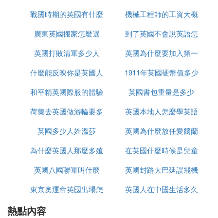
式。
戰國時期的英國有什麼
思
機械工程師的工資大概
除了價格和運輸時間，選擇國際快遞服務時還需考慮
廣東英國搬家怎麼選
事件
到了英國不會說英語怎
多少英國
包裹安全性和售後服務。樂運達在這方面表現出色，
提供實時包裹追蹤服務，讓客戶隨時了解物品運輸狀
英國打敗清軍多少人
英國為什麼要加入第一
麼辦
態，一旦發生問題也能及時響應並處理，減少了因物
流問題帶來的擔憂。如果你正在尋找性價比高、服務
什麼能反映你是英國人
1911年英國硬幣值多少
次世界大戰
全面的寄往英國的快遞方式，樂運達國際快遞的海運
和平精英國際服的體驗
英國書包重量是多少
錢
英國包裹渠道絕對值得考慮。
荷蘭去英國做游輪要多
服如何上去
英國本地人怎麼學英語
它不僅能幫助節省大量運費，還能滿足多樣化的郵寄
英國多少人姓溫莎
久
英國為什麼放任愛爾蘭
需求，讓你即使身處海外也能感受到家的溫暖。在選
擇國際快遞服務時，不妨多方比較，找到最適合自己
為什麼英國人那麼多殖
在英國什麼時候是兒童
獨立
的那一家。希望本文的分析能夠幫助更多有相同需求
的朋友們，讓跨國生活更加便捷和舒心。
英國八國聯軍叫什麼
民地
英國封路大巴延誤飛機
節
東京奧運會英國出場怎
英國人在中國生活多久
延誤怎麼辦
❹ 順豐快遞寄往英國的運費怎麼算
熱點內容
麼是中文
順豐快遞寄往英國的費用計算通常分為初次和再次收