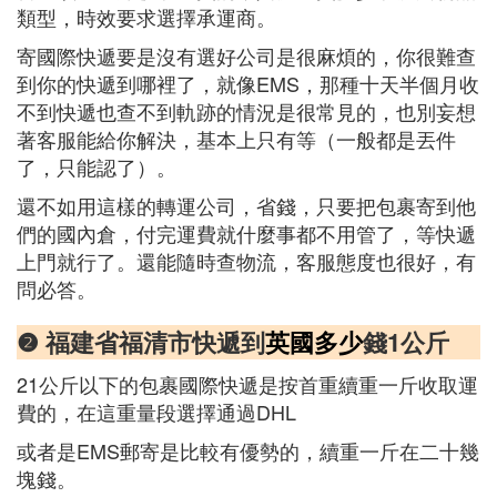
類型，時效要求選擇承運商。
寄國際快遞要是沒有選好公司是很麻煩的，你很難查
到你的快遞到哪裡了，就像EMS，那種十天半個月收
不到快遞也查不到軌跡的情況是很常見的，也別妄想
著客服能給你解決，基本上只有等（一般都是丟件
了，只能認了）。
還不如用這樣的轉運公司，省錢，只要把包裹寄到他
們的國內倉，付完運費就什麼事都不用管了，等快遞
上門就行了。還能隨時查物流，客服態度也很好，有
問必答。
❷ 福建省福清市快遞到
英國多少
錢1公斤
21公斤以下的包裹國際快遞是按首重續重一斤收取運
費的，在這重量段選擇通過DHL
或者是EMS郵寄是比較有優勢的，續重一斤在二十幾
塊錢。