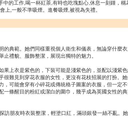
下手中的工作,喝一杯紅茶,有時也吃塊點心,休息一刻鍾，稱
會上,一般不準吸煙。進餐吸煙,被視為失禮。
明的典範。她們同樣重視個人衛生和儀表，無論穿什麼衣
舉止禮貌、服飾整潔，展現出獨特的魅力。
如果上衣是紫色的，下裝可能是淺紫色的，並配以淺紫色
乎很難見到穿花衣服的女性，更沒有花枝招展的打扮。她
力，可能會穿有小碎花或傳統格子圖案的衣服，但一定不
配一條醒目的粉紅或潔白的圍巾，幾乎成為英國女性的典
次探訪朋友時衣裝整潔，輕塗口紅，滿頭銀發一絲不亂。