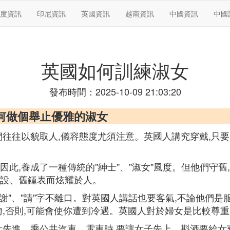
度資訊
印尼資訊
英國資訊
越南資訊
中國資訊
中國
英國如何訓練淑女
發布時間：2025-10-09 21:03:20
何做個舉止優雅的淑女
們往往以貌取人,儀容態度尤須注意。英國人講究穿戴,只
此,養成了一種傳統的"紳士"、"淑女"風度。但他們守舊
設、舊鍾表而炫耀於人。
謝謝"、"請"字不離口。對英國人講話也要客氣,不論他們
,否則,可能會使你遭到冷遇。英國人對於婦女是比較尊重的
女先進。乘公共汽車、電車時,要讓女子先上。斟酒要給女