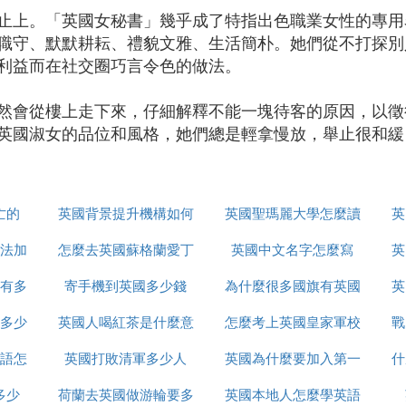
止上。「英國女秘書」幾乎成了特指出色職業女性的專用
職守、默默耕耘、禮貌文雅、生活簡朴。她們從不打探別
利益而在社交圈巧言令色的做法。
然會從樓上走下來，仔細解釋不能一塊待客的原因，以徵
英國淑女的品位和風格，她們總是輕拿慢放，舉止很和緩
亡的
英國背景提升機構如何
英國聖瑪麗大學怎麼讀
英
法加
怎麼去英國蘇格蘭愛丁
辦理
英國中文名字怎麼寫
英
有多
寄手機到英國多少錢
堡
為什麼很多國旗有英國
英
多少
英國人喝紅茶是什麼意
怎麼考上英國皇家軍校
戰
語怎
英國打敗清軍多少人
思
英國為什麼要加入第一
什
多少
荷蘭去英國做游輪要多
英國本地人怎麼學英語
次世界大戰