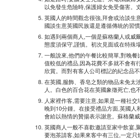
以免發生危險時,保護婦女免受傷害。
英國人的時間觀念很強,拜會或洽談生意
國談生意英國民族還是遵循傳統的習慣,宜避
如遇到兩個商人,一個是蘇格蘭人或威爾士人
態度須保守,謹慎。初次見面或在特殊
一般說來,他們的午餐比較簡單,對晚餐
值較低的禮品,因為花費不多就不會有
欣賞。而對有客人公司標記的紀念品不
在英國,服飾、香皂之類的物品未免太
人。白色的百合花在英國象徵死亡,也
人家裡作客,需要注意,如果是一種社交
晚到10分鍾。在接受禮品方面,英國
會給以熱情的贊揚表示謝意。蘇格蘭威
英國商人一般不喜歡邀請至家中飲宴,
要泡茶請客,如果來客中有三位,一定只