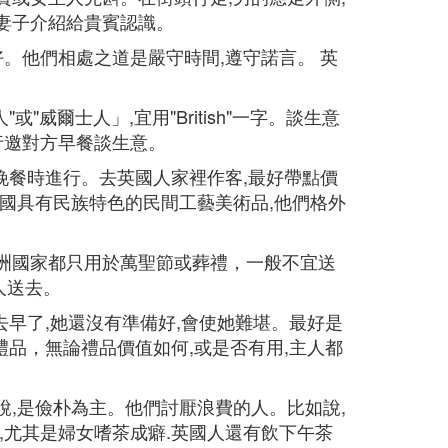
妻子介紹給貴賓認識。
好。他們相處之道是嚴守時間,遵守諾言。 英
威爾士人」,宜用"British"一字。談生意
行邀對方早餐談生意。
在晚餐時進行。去英國人家裡作客,最好帶點價
我國具有民族特色的民間工藝美術品,他們格外
歐洲國家都只用於萬聖節或葬禮，一般不宜送
人送去。
去早了,她還沒有準備好,會使她難堪。最好是
禮品，無論禮品價值如何,或是否有用,主人都
說,是儉朴為主。他們討厭浪費的人。比如說,
,尤其是婦女嗜茶成癖.英國人還有飲下午茶