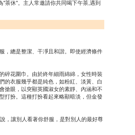
為"茶休"。主人常邀請你共同喝下午茶,遇到
服，總是整潔、干凈且和諧。即使經濟條件
的碎花圍巾。由於終年細雨綿綿，女性時裝
們的衣服幾乎都是純色，如粉紅、淡黃、白
會搶眼，以突顯英國淑女的素靜、內涵和不
型打扮。這種打扮看起來略顯暗淡，但金發
她說，讓別人看著你舒服，是對別人的最好尊