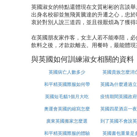
英國淑女的特點還體現在文質彬彬的言談舉
出身名校卻並無飛黃騰達的升遷之心，忠於
衷於對別人說三道四，並且很厭煩為了獲得
在英國朋友家作客，女主人若不能奉陪，必
飲料之後，才款款離去。用餐時，最能體現
與英國如何訓練淑女相關的資料
英國病亡人數多少
英國貴族怎麼消
和平精英國際服如何帶
英國為什麼通過立
英國短毛貓1個月大吃
槍進出生島
疫情期間英國政府
強社會保障
奧運會英國的縮寫怎麼
什麼
英國四星酒店一夜
少錢
廣東英國搬家怎麼選
改了
到了英國不會說英
錢
和平精英國際服的體驗
英國書包重量是
麼辦