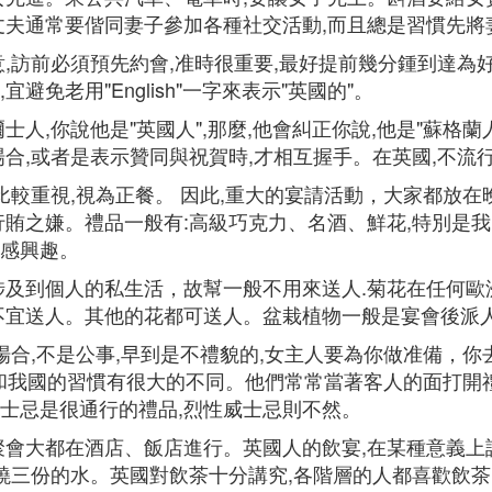
丈夫通常要偕同妻子參加各種社交活動,而且總是習慣先將
,訪前必須預先約會,准時很重要,最好提前幾分鍾到達為
免老用"English"一字來表示"英國的"。
,你說他是"英國人",那麼,他會糾正你說,他是"蘇格蘭人"或"
場合,或者是表示贊同與祝賀時,才相互握手。在英國,不流
比較重視,視為正餐。 因此,重大的宴請活動，大家都放
行賄之嫌。禮品一般有:高級巧克力、名酒、鮮花,特別是
感興趣。
涉及到個人的私生活，故幫一般不用來送人.菊花在任何
不宜送人。其他的花都可送人。盆栽植物一般是宴會後派
場合,不是公事,早到是不禮貌的,女主人要為你做准備，你
人和我國的習慣有很大的不同。他們常常當著客人的面打開
士忌是很通行的禮品,烈性威士忌則不然。
聚會大都在酒店、飯店進行。英國人的飲宴,在某種意義上
燒三份的水。英國對飲茶十分講究,各階層的人都喜歡飲茶