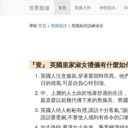
世界旅遊
首頁
觀義大利
伊朗資訊
印
導航:
首頁
>
英國資訊
> 英國如何訓練淑女
『壹』 英國皇家淑女禮儀有什麼如
英國人注意服裝,穿著要因時而異。他
日的雄風,可是自負心特別強。
中、上層的人士由於地著舒適的生活，因
庭喜愛以前幾代傳下來的舊傢具、舊擺
英國人待人彬彬有禮,講話十分客氣,"
說話要委婉,不要使人感到有命令的口吻
如走路時,要讓女士先進。乘電梯讓婦