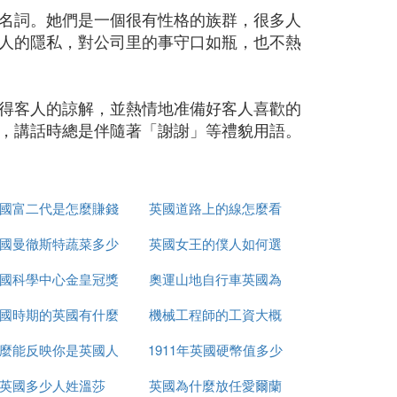
名詞。她們是一個很有性格的族群，很多人
人的隱私，對公司里的事守口如瓶，也不熱
得客人的諒解，並熱情地准備好客人喜歡的
，講話時總是伴隨著「謝謝」等禮貌用語。
國富二代是怎麼賺錢
英國道路上的線怎麼看
國曼徹斯特蔬菜多少
的
英國女王的僕人如何選
國科學中心金皇冠獎
錢
奧運山地自行車英國為
的
國時期的英國有什麼
是什麼
機械工程師的工資大概
什麼很厲害
麼能反映你是英國人
事件
1911年英國硬幣值多少
多少英國
英國多少人姓溫莎
英國為什麼放任愛爾蘭
錢