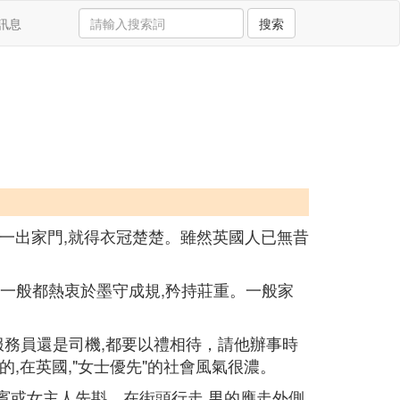
訊息
搜索
要一出家門,就得衣冠楚楚。雖然英國人已無昔
,一般都熱衷於墨守成規,矜持莊重。一般家
是服務員還是司機,都要以禮相待，請他辦事時
,在英國,"女士優先"的社會風氣很濃。
賓或女主人先斟。在街頭行走,男的應走外側,