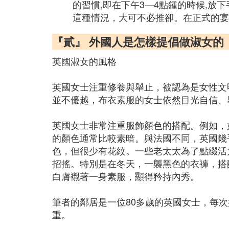
的習慣,即在下午3—4點鍾的時候,放
這種情況，大可不必推卻。在正式的宴
『貳』 外國人是怎樣提倡做淑女的
英國淑女的風格
英國女士注重修養與舉止，被認為是女性文
並不優越，布衣素服的女士依然目光自信、
英國女士非常注重服飾顏色的搭配。例如，
的顏色通常比較素暗。與法國不同，英國幾
色，但很少有花紋。一些老太太為了點綴活
招搖。特別是在冬天，一襲黑色的衣褲，搭
白膚襯著一身素服，顯得矜持內秀。
筆者的鄰居是一位80多歲的英國女士，每
重。