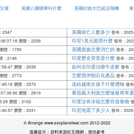
兒童
英國八國聯軍叫什麼
久
英國封路大巴延誤飛機
東
延誤怎麼辦
英國病亡人數多少
2347
發布：2025-1
印尼1美元能買什麼
08:37:18
瀏覽：2259
發布：2025-
英國貴族怎麼消亡的
瀏覽：1795
發布：2025
印度歷史背景是什麼
覽：2146
發布：2025
如何去印度治療牛皮癬
:58:47
瀏覽：2035
發布：20
怎麼買伊朗石化產品
瀏覽：2773
發布：2025
送給越南女孩子什麼禮物
:45:18
瀏覽：2570
發布：
番茄義大利面怎麼做最簡單還
07:36:56
瀏覽：2819
印度沒有冰箱怎麼存放食物
5:29
瀏覽：2102
發
印尼地震了多少人
:46:57
瀏覽：2031
發布：2025-1
© Arrange www.exoplanetwar.com 2012-2022
溫馨提示：資料來源於互聯網，僅供參考