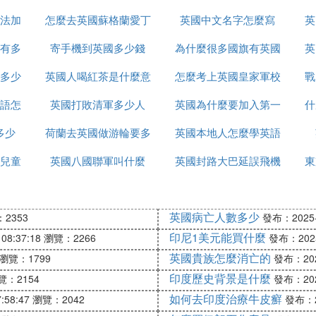
法加
怎麼去英國蘇格蘭愛丁
辦理
英國中文名字怎麼寫
英
有多
寄手機到英國多少錢
堡
為什麼很多國旗有英國
英
多少
英國人喝紅茶是什麼意
怎麼考上英國皇家軍校
戰
語怎
英國打敗清軍多少人
思
英國為什麼要加入第一
什
多少
荷蘭去英國做游輪要多
英國本地人怎麼學英語
次世界大戰
兒童
英國八國聯軍叫什麼
久
英國封路大巴延誤飛機
東
延誤怎麼辦
英國病亡人數多少
2353
發布：2025-1
印尼1美元能買什麼
08:37:18
瀏覽：2266
發布：2025-
英國貴族怎麼消亡的
瀏覽：1799
發布：2025
印度歷史背景是什麼
覽：2154
發布：2025
如何去印度治療牛皮癬
:58:47
瀏覽：2042
發布：20