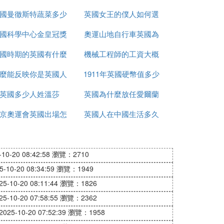
國曼徹斯特蔬菜多少
的
英國女王的僕人如何選
國科學中心金皇冠獎
錢
奧運山地自行車英國為
的
國時期的英國有什麼
是什麼
機械工程師的工資大概
什麼很厲害
麼能反映你是英國人
事件
1911年英國硬幣值多少
多少英國
英國多少人姓溫莎
英國為什麼放任愛爾蘭
錢
京奧運會英國出場怎
英國人在中國生活多久
獨立
麼是中文
0-20 08:42:58
瀏覽：2710
10-20 08:34:59
瀏覽：1949
-10-20 08:11:44
瀏覽：1826
-10-20 07:58:55
瀏覽：2362
25-10-20 07:52:39
瀏覽：1958