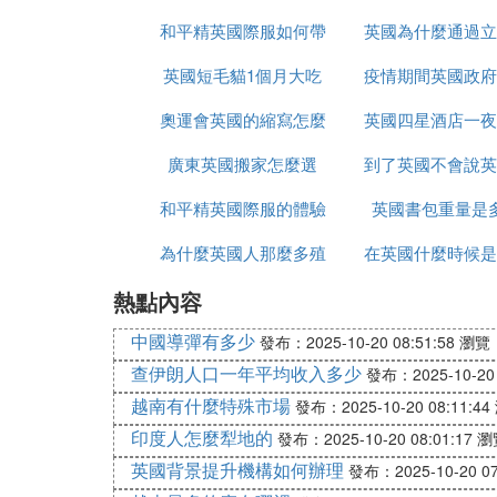
和平精英國際服如何帶
英國為什麼通過立
英國短毛貓1個月大吃
槍進出生島
疫情期間英國政府
強社會保障
奧運會英國的縮寫怎麼
什麼
英國四星酒店一夜
少錢
廣東英國搬家怎麼選
改了
到了英國不會說英
錢
和平精英國際服的體驗
英國書包重量是
麼辦
為什麼英國人那麼多殖
服如何上去
在英國什麼時候是
熱點內容
民地
節
中國導彈有多少
發布：2025-10-20 08:51:58
瀏覽：
查伊朗人口一年平均收入多少
發布：2025-10-20 
越南有什麼特殊市場
發布：2025-10-20 08:11:44
印度人怎麼犁地的
發布：2025-10-20 08:01:17
瀏
英國背景提升機構如何辦理
發布：2025-10-20 07