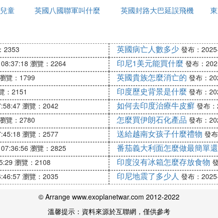
美元(現已放寬額度，農行最高發匯額為9000美元，光大
兒童
英國八國聯軍叫什麼
久
英國封路大巴延誤飛機
東
延誤怎麼辦
英國病亡人數多少
2353
發布：2025-1
，是一種定額本票，它特別在於沒有指定的付款地點和銀行，一般
印尼1美元能買什麼
08:37:18
瀏覽：2264
發布：2025-
場所兌換現金或直接使用，是常用的支付憑證之一(類似無
英國貴族怎麼消亡的
瀏覽：1799
發布：2025
據，旅行支票的購買和使用，手續費低廉，在美國甚至是
印度歷史背景是什麼
覽：2151
發布：2025
如何去印度治療牛皮癬
:58:47
瀏覽：2042
發布：20
ICANEXPRESS)、VISA以及通濟隆、MASTERCA
怎麼買伊朗石化產品
瀏覽：2780
發布：2025
工行，中行，建行，光大，中信，交通，建議購買前先做
送給越南女孩子什麼禮物
:45:18
瀏覽：2577
發布：
支票，即可進行小金額(等值5000美元以下)的付款或取
番茄義大利面怎麼做最簡單還
07:36:56
瀏覽：2825
印度沒有冰箱怎麼存放食物
5:29
瀏覽：2108
發
印尼地震了多少人
:46:57
瀏覽：2035
發布：2025-1
本人過來
元和英鎊
© Arrange www.exoplanetwar.com 2012-2022
要求的要說明
溫馨提示：資料來源於互聯網，僅供參考