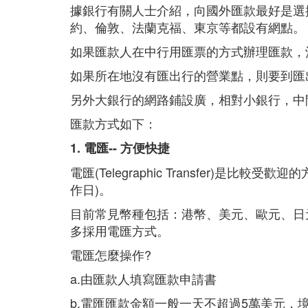
據銀行有關人士介紹，向國外匯款最好是選
約、倫敦、法蘭克福、東京等都設有網點。
如果匯款人在中行用匯票的方式辦理匯款，
如果所在地沒有匯出行的營業點，則要到匯
另外大銀行的網路鋪設廣，相對小銀行，中
匯款方式如下：
1. 電匯-- 方便快捷
電匯(Telegraphic Transfer
作日)。
目前常見幣種包括：港幣、美元、歐元、日
多採用電匯方式。
電匯怎麼操作?
a.由匯款人填寫匯款申請書
b.電匯匯款金額一般一天不超過5萬美元，境