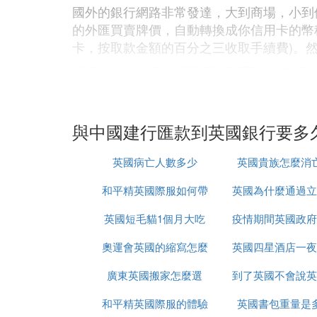
國外的銀行網路非常發達，大到商場，小到
的外匯買賣牌價，自動轉換成你信用卡的幣種
卡，按取款金額的百分之三收取手續費)。
提醒一點，信用卡消費可以享受到20-5
和附屬卡的申請時，可以對主卡和附屬卡的
4. 西聯匯款、速匯金-- 即時到帳
與中國建行匯款到英國銀行要多
即時到帳，匯款的數額慶判羨大，費用相對
英國病亡人數多少
英國貴族怎麼消
目前專業匯款公司紛紛和國內銀行合作，推
這種匯款方式可以即時到帳，免收鈔轉匯費
和平精英國際服如何帶
英國為什麼通過立
流程非常簡單：
英國短毛貓1個月大吃
槍進出生島
疫情期間英國政府
強社會保障
a.到西聯合作網點(郵政是西聯在中國業務
奧運會英國的縮寫怎麼
什麼
英國四星酒店一夜
少錢
b.支付匯款手續費
廣東英國搬家怎麼選
改了
到了英國不會說英
錢
c.收款人去銀行收款之前，建議查詢一下匯
和平精英國際服的體驗
英國書包重量是
麼辦
d.收款人憑匯款監控號碼(MTCN)及身份