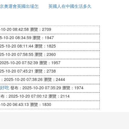
銀行最高發匯額為9000美元，大家需要問清
京奧運會英國出場怎
英國人在中國生活多久
獨立
麼是中文
0-20 08:42:58
瀏覽：2709
不受日期限制，能在全世界通用，你可以隨時在國
10-20 08:34:59
瀏覽：1947
國界的現金)。
-10-20 08:11:44
瀏覽：1825
免費的。使用不像信用卡受到通訊狀況制
-10-20 07:58:55
瀏覽：2360
25-10-20 07:52:39
瀏覽：1957
RD、花旗等，其中美國運通在中國2000多家銀
-10-20 07:45:21
瀏覽：2738
電話查詢
2025-10-20 07:38:26
瀏覽：2444
現
好吃
發布：2025-10-20 07:35:29
瀏覽：1974
布：2025-10-20 07:00:12
瀏覽：2114
0-20 06:43:13
瀏覽：1830