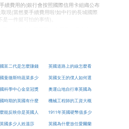
手續費用的(銀行會按照國際信用卡組織公布
取現(當然要手續費用啦!如中行的長城國際
不是一件挺可怕的事情)。
於附屬卡的透支額度問題，在國際信用卡主卡
國富二代是怎麼賺錢
英國道路上的線怎麼看
西聯匯款、與工行合作的速匯金匯款等等。
屬等級一次性收取手續費。
國曼徹斯特蔬菜多少
的
英國女王的僕人如何選
國科學中心金皇冠獎
錢
奧運山地自行車英國為
的
國時期的英國有什麼
是什麼
機械工程師的工資大概
什麼很厲害
麼能反映你是英國人
事件
1911年英國硬幣值多少
多少英國
英國多少人姓溫莎
英國為什麼放任愛爾蘭
錢