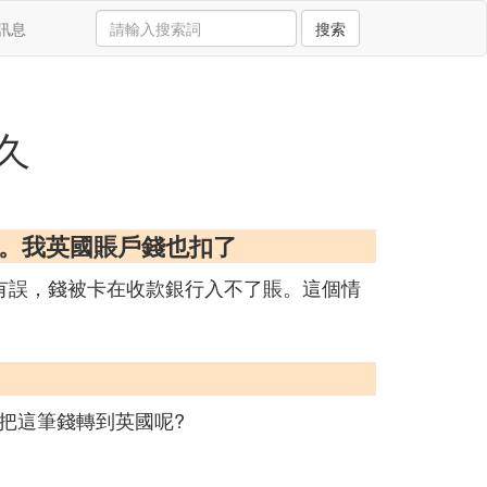
訊息
搜索
久
沒到。我英國賬戶錢也扣了
有誤，錢被卡在收款銀行入不了賬。這個情
把這筆錢轉到英國呢?