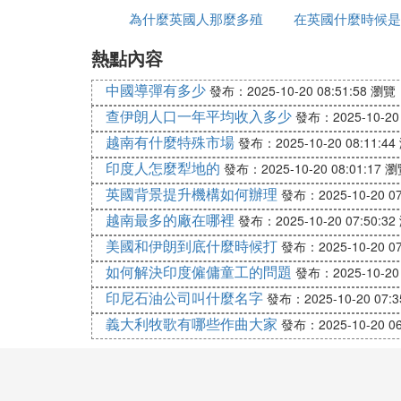
註：中國個人外匯出口限額為每人每次2000
為什麼英國人那麼多殖
服如何上去
在英國什麼時候是
楚一下你所選的銀行的額度)
熱點內容
民地
節
5. 旅行支票-- 靈活方便
中國導彈有多少
發布：2025-10-20 08:51:58
瀏覽：
旅行支票(traveler's check)
查伊朗人口一年平均收入多少
發布：2025-10-20 
外的各大銀行、國際酒店、餐廳及其他消費
越南有什麼特殊市場
發布：2025-10-20 08:11:44
旅行支票是一種全球范圍內被普遍接受的票
印度人怎麼犁地的
發布：2025-10-20 08:01:17
瀏
約。操作如下：
英國背景提升機構如何辦理
發布：2025-10-20 07
a.全球通行的旅行支票品種有美國運通(AMER
越南最多的廠在哪裡
發布：2025-10-20 07:50:32
行營業網點可以買到，合作銀行包括農行，
美國和伊朗到底什麼時候打
發布：2025-10-20 07
b.消費或兌換現金時，持本人身份證件及旅行
如何解決印度僱傭童工的問題
發布：2025-10-20 
需要注意的是：
印尼石油公司叫什麼名字
發布：2025-10-20 07:3
義大利牧歌有哪些作曲大家
發布：2025-10-20 06
a.購買旅行支票因為要簽名，所以需使用者
b.目前常用的幣種包括美元、加拿大元、歐
c.購買旅行支票需提前預約，尤其是有票面