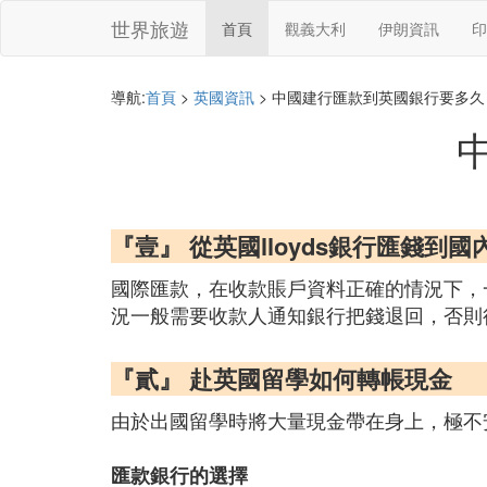
世界旅遊
首頁
觀義大利
伊朗資訊
印
導航:
首頁
>
英國資訊
> 中國建行匯款到英國銀行要多久
『壹』 從英國lloyds銀行匯錢到
國際匯款，在收款賬戶資料正確的情況下，
況一般需要收款人通知銀行把錢退回，否則
『貳』 赴英國留學如何轉帳現金
由於出國留學時將大量現金帶在身上，極不
匯款銀行的選擇