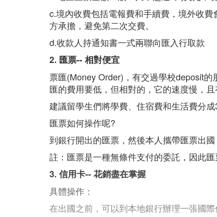
c.境內收費包括電報費和手續費，境外收
方承擔，避免第二次交費。
d.收款人持通知書一式兩聯向匯入行取款
2. 匯票-- 相對便宜
票匯(Money Order)，有交過學校d
匯的費用要低，但相對的，它的速度慢，且
建議留學生們將學費、住宿費和生活費分成
匯票如何操作呢?
到銀行開出的匯票，然後本人攜帶匯票出國
註：匯票是一種無條件支付的委託，因此匯
3. 信用卡-- 花銷盡在掌握
具體操作：
在出國之前，可以到本地銀行辦理一張國際