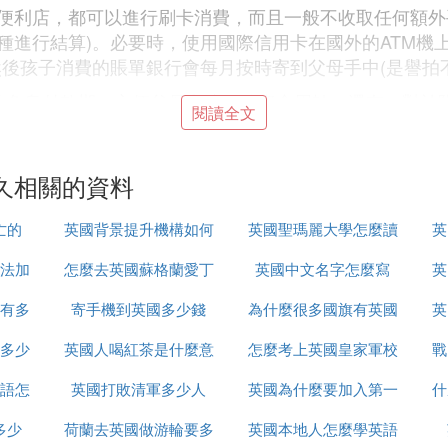
便利店，都可以進行刷卡消費，而且一般不收取任何額外
進行結算)。必要時，使用國際信用卡在國外的ATM機上
然後孩子消費的賬單銀行會每月按時寄到父母手中(是譽拍
0天的免息付款期，方便父母和孩子的資金周轉。還有，對
閱讀全文
透支額度進行分別的設定。
久相關的資料
就低;而匯款數額小，相對費用就高。大家自行掂量。
亡的
英國背景提升機構如何
英國聖瑪麗大學怎麼讀
英
出了一系列快捷的跨國匯款服務，如與農行、郵局合作的
用、中間銀行手續費和電報費，只按照相應的匯款金額所
法加
怎麼去英國蘇格蘭愛丁
辦理
英國中文名字怎麼寫
英
有多
寄手機到英國多少錢
堡
為什麼很多國旗有英國
英
量最多的合作夥伴)填寫匯單
多少
英國人喝紅茶是什麼意
怎麼考上英國皇家軍校
戰
語怎
英國打敗清軍多少人
思
英國為什麼要加入第一
什
款狀態
多少
荷蘭去英國做游輪要多
英國本地人怎麼學英語
次世界大戰
證，前往合作網點取款