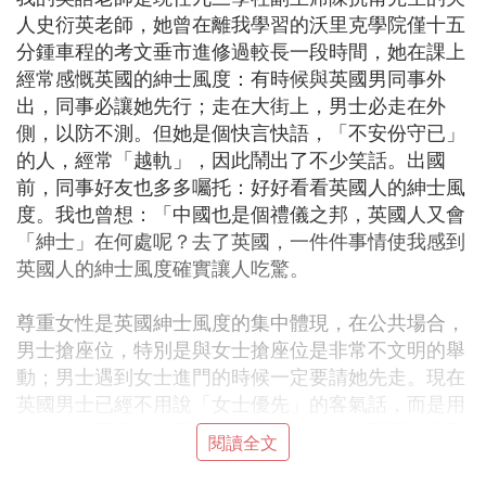
人史衍英老師，她曾在離我學習的沃里克學院僅十五
分鍾車程的考文垂市進修過較長一段時間，她在課上
經常感慨英國的紳士風度：有時候與英國男同事外
出，同事必讓她先行；走在大街上，男士必走在外
側，以防不測。但她是個快言快語，「不安份守已」
的人，經常「越軌」，因此鬧出了不少笑話。出國
前，同事好友也多多囑托：好好看看英國人的紳士風
度。我也曾想：「中國也是個禮儀之邦，英國人又會
「紳士」在何處呢？去了英國，一件件事情使我感到
英國人的紳士風度確實讓人吃驚。
尊重女性是英國紳士風度的集中體現，在公共場合，
男士搶座位，特別是與女士搶座位是非常不文明的舉
動；男士遇到女士進門的時候一定要請她先走。現在
英國男士已經不用說「女士優先」的客氣話，而是用
一個友好而優雅的手勢，示意女士先進。開門時遇到
閱讀全文
後面有人，特別是女士即將走進來，一定要等走過來
把門接住才能離開。這樣的事是體現紳士風度的重要