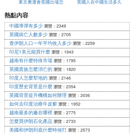
它首先體現在說話、語氣和手勢上。在英國，與人談
東京奧運會英國出場怎
英國人在中國生活多久
延誤怎麼辦
話時動作很多、很大、高聲喧嘩，特別是前仰後合，
熱點內容
麼是中文
以及談話中粗話不斷，會被看成是沒有受過教育的粗
野表現。在英國期間，我和我的中國同事們聽到使用
中國導彈有多少
瀏覽：2349
頻率最高的話是：「謝謝您」、「請原諒」、「對不
英國病亡人數多少
瀏覽：2705
起」、「不客氣」。沃里克學院的教學樓前，有一條
查伊朗人口一年平均收入多少
瀏覽：2259
小路，早上上課前多站滿了人，後來的人經過小路
印尼1美元能買什麼
瀏覽：1943
時，別人讓路必然得到一聲聲和「謝謝您」；若有人
沒有注意到，他會主動地說：「請原諒」！公交車、
越南有什麼特殊市場
瀏覽：1795
商店裡、酒吧間所有的公共場合都是如此。而且他們
英國貴族怎麼消亡的
瀏覽：1820
語調緩和，真誠朴實，毫無矯揉造作之嫌。聲聲「謝
印度人怎麼犁地的
瀏覽：2146
謝您」使人倍感社會的溫暖，句句「請原諒」讓人覺
印度歷史背景是什麼
瀏覽：2354
得社會的和諧。據英國人自己說：他們常說這三句
英國背景提升機構如何辦理
瀏覽：2036
話，不僅別人快樂，自己也快樂。那麼英國人的紳士
如何去印度治療牛皮癬
瀏覽：1952
風氣是怎麼形成的呢？一是英國較美國或其它歐洲國
家歷史長，封建統治使英國人更容忍，加之英國在相
越南最多的廠在哪裡
瀏覽：2775
對孤立的群島上，思想形成了保守的性格；二是維多
怎麼買伊朗石化產品
瀏覽：2733
利亞女王在位六十年，她在位的時期是英國逐漸走向
美國和伊朗到底什麼時候打
瀏覽：2573