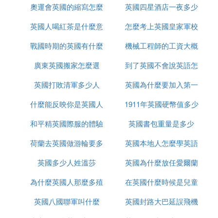
朋友，可九點半的火車就要到了，朋友還沒有來。這
奧運會英國的縮寫怎麼
是什麼
英國四星酒店一夜多少
什麼很厲害
時售票員放下手中的活，來到我跟前，很禮貌地跟我
說：「你要乘座的火車就要進站了，你怎麼不坐啊？
英國人喝紅茶是什麼意
改了
怎麼考上英國皇家軍校
錢
你是不是需要幫助？」當我說要等朋友一同前往時，
戰國時期的英國有什麼
思
機械工程師的工資大概
他說可幫助我打個電話，可朋友既沒有手機也無座
機，他又建議可給朋友留張紙條………我的朋友到底
廣東英國搬家怎麼選
事件
到了英國不會說英語怎
多少英國
沒有去劍橋，我不知道那位紳士售票員拿著我的紙條
又做了些什麼？其實，英國的紳士就是這么認真負
英國打敗清軍多少人
英國為什麼要加入第一
麼辦
責。
什麼能反映你是英國人
1911年英國硬幣值多少
次世界大戰
如今，僅僅從衣著上判斷一個人是不是紳士是十淺薄
和平精英國際服的體驗
英國書包重量是多少
錢
的事情。當然那些西裝革履、抬頭挺胸、儀表堂堂、
荷蘭去英國做游輪要多
服如何上去
英國本地人怎麼學英語
神情氣爽、溫文爾雅確實是「紳士」，這使中國的女
性同行十分羨慕，但英國人的紳士已不只是「男人專
英國多少人姓溫莎
久
英國為什麼放任愛爾蘭
利」，女性、小孩同樣紳士，其實英國人的「紳士風
度」體現在日常生活的點滴中，深入到整個國民的骨
為什麼英國人那麼多殖
在英國什麼時候是兒童
獨立
髓里。
英國八國聯軍叫什麼
民地
英國封路大巴延誤飛機
節