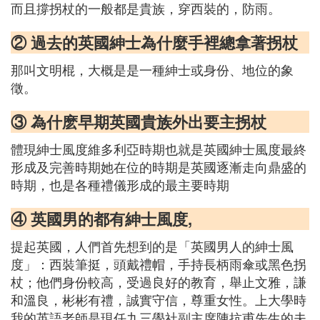
而且撐拐杖的一般都是貴族，穿西裝的，防雨。
② 過去的英國紳士為什麼手裡總拿著拐杖
那叫文明棍，大概是是一種紳士或身份、地位的象
徵。
③ 為什麽早期英國貴族外出要主拐杖
體現紳士風度維多利亞時期也就是英國紳士風度最終
形成及完善時期她在位的時期是英國逐漸走向鼎盛的
時期，也是各種禮儀形成的最主要時期
④ 英國男的都有紳士風度,
提起英國，人們首先想到的是「英國男人的紳士風
度」：西裝筆挺，頭戴禮帽，手持長柄雨傘或黑色拐
杖；他們身份較高，受過良好的教育，舉止文雅，謙
和溫良，彬彬有禮，誠實守信，尊重女性。上大學時
我的英語老師是現任九三學社副主席陳抗甫先生的夫