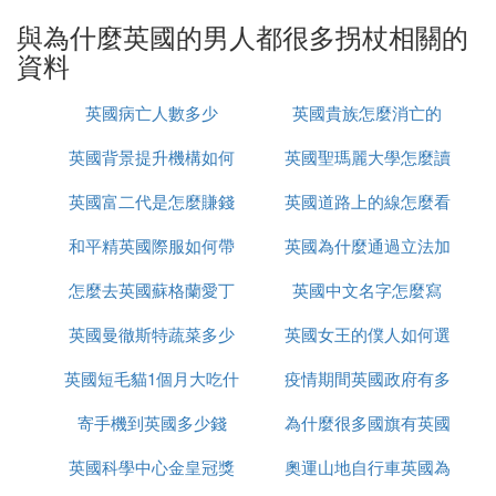
方面，也是人們樂於津津樂道的。
與為什麼英國的男人都很多拐杖相關的
資料
初到英國，人生地不熟，問路是常有的事。對於問
路，我和中國同事的普遍的感覺是英國人十分熱心，
英國病亡人數多少
英國貴族怎麼消亡的
而且彬彬有禮。只要你開口問路，他們從不吝嗇，而
英國背景提升機構如何
英國聖瑪麗大學怎麼讀
且負責到底。在巴斯小城，有一次獨自去一個叫The
Bath Boating Station的地方，這個地方我很熟了，我
英國富二代是怎麼賺錢
辦理
英國道路上的線怎麼看
想故意考驗一下英國「紳士」的耐心。我問街上一個
行色匆匆的中年人，他很熱情地跟我說怎麼走，一翻
和平精英國際服如何帶
的
英國為什麼通過立法加
解釋後，我只是裝作不明白，他看我確實遇到了「麻
怎麼去英國蘇格蘭愛丁
槍進出生島
英國中文名字怎麼寫
強社會保障
煩」，乾脆領著我走了近20分鍾來到了目的地，一路
上他還不斷抱怨英國街道的亂七八糟，有些地方很難
英國曼徹斯特蔬菜多少
堡
英國女王的僕人如何選
找，給遊人造成了很多不便。
英國短毛貓1個月大吃什
錢
疫情期間英國政府有多
的
有一個周末約朋友去劍橋大學，我早早趕到火車站，
寄手機到英國多少錢
麼
為什麼很多國旗有英國
少錢
人不多，售票員是一位西裝革履的先生，我先問了他
我要乘座的車次，票價和時間後在連椅上坐起來等著
英國科學中心金皇冠獎
奧運山地自行車英國為