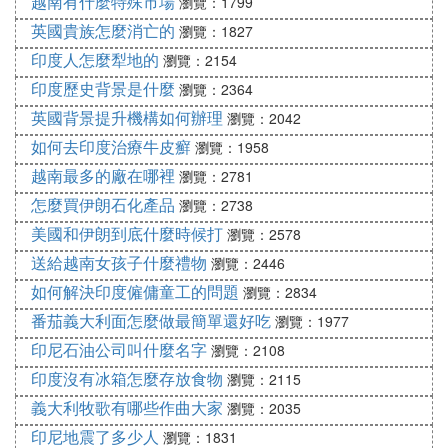
越南有什麼特殊市場
瀏覽：1799
英國貴族怎麼消亡的
瀏覽：1827
印度人怎麼犁地的
瀏覽：2154
印度歷史背景是什麼
瀏覽：2364
英國背景提升機構如何辦理
瀏覽：2042
如何去印度治療牛皮癬
瀏覽：1958
越南最多的廠在哪裡
瀏覽：2781
怎麼買伊朗石化產品
瀏覽：2738
美國和伊朗到底什麼時候打
瀏覽：2578
送給越南女孩子什麼禮物
瀏覽：2446
如何解決印度僱傭童工的問題
瀏覽：2834
番茄義大利面怎麼做最簡單還好吃
瀏覽：1977
印尼石油公司叫什麼名字
瀏覽：2108
印度沒有冰箱怎麼存放食物
瀏覽：2115
義大利牧歌有哪些作曲大家
瀏覽：2035
印尼地震了多少人
瀏覽：1831