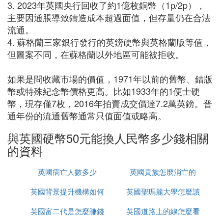
3. 2023年英國央行回收了約1億枚銅幣（1p/2p），
主要因通脹導致鑄造成本超過面值，但存量仍在合法
流通。
4. 蘇格蘭三家銀行發行的英鎊硬幣與英格蘭版等值，
但圖案不同，在蘇格蘭以外地區可能被拒收。
如果是問收藏市場的價值，1971年以前的舊幣、錯版
幣或特殊紀念幣價格更高。比如1933年的1便士硬
幣，現存僅7枚，2016年拍賣成交價達7.2萬英鎊。普
通年份的流通舊幣通常只值面值或略高。
與英國硬幣50元能換人民幣多少錢相關
的資料
英國病亡人數多少
英國貴族怎麼消亡的
英國背景提升機構如何
英國聖瑪麗大學怎麼讀
英國富二代是怎麼賺錢
辦理
英國道路上的線怎麼看