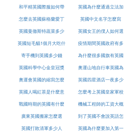
和平精英國際服如何帶
的
英國為什麼通過立法加
怎麼去英國蘇格蘭愛丁
槍進出生島
英國中文名字怎麼寫
強社會保障
英國曼徹斯特蔬菜多少
堡
英國女王的僕人如何選
英國短毛貓1個月大吃什
錢
疫情期間英國政府有多
的
寄手機到英國多少錢
麼
為什麼很多國旗有英國
少錢
英國科學中心金皇冠獎
奧運山地自行車英國為
奧運會英國的縮寫怎麼
是什麼
英國四星酒店一夜多少
什麼很厲害
英國人喝紅茶是什麼意
改了
怎麼考上英國皇家軍校
錢
戰國時期的英國有什麼
思
機械工程師的工資大概
廣東英國搬家怎麼選
事件
到了英國不會說英語怎
多少英國
英國打敗清軍多少人
英國為什麼要加入第一
麼辦