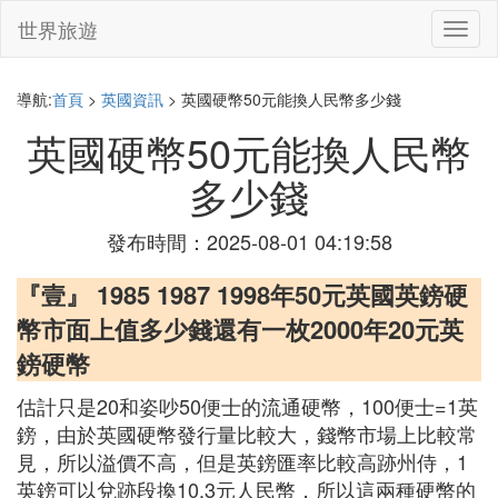
世界旅遊
切
換
導
航
導航:
首頁
>
英國資訊
> 英國硬幣50元能換人民幣多少錢
英國硬幣50元能換人民幣
多少錢
發布時間：2025-08-01 04:19:58
『壹』 1985 1987 1998年50元英國英鎊硬
幣市面上值多少錢還有一枚2000年20元英
鎊硬幣
估計只是20和姿吵50便士的流通硬幣，100便士=1英
鎊，由於英國硬幣發行量比較大，錢幣市場上比較常
見，所以溢價不高，但是英鎊匯率比較高跡州侍，1
英鎊可以兌跡段換10.3元人民幣，所以這兩種硬幣的