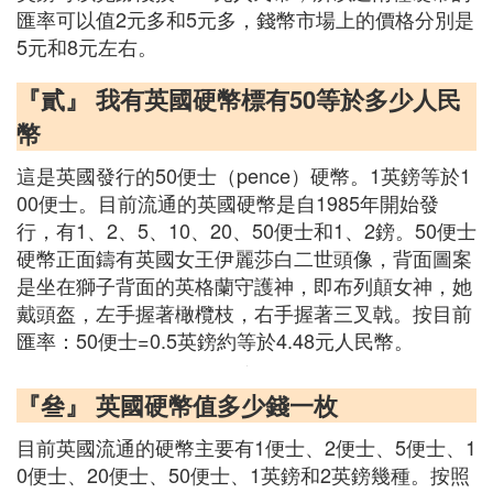
匯率可以值2元多和5元多，錢幣市場上的價格分別是
5元和8元左右。
『貳』 我有英國硬幣標有50等於多少人民
幣
這是英國發行的50便士（pence）硬幣。1英鎊等於1
00便士。目前流通的英國硬幣是自1985年開始發
行，有1、2、5、10、20、50便士和1、2鎊。50便士
硬幣正面鑄有英國女王伊麗莎白二世頭像，背面圖案
是坐在獅子背面的英格蘭守護神，即布列顛女神，她
戴頭盔，左手握著橄欖枝，右手握著三叉戟。按目前
匯率：50便士=0.5英鎊約等於4.48元人民幣。
『叄』 英國硬幣值多少錢一枚
目前英國流通的硬幣主要有1便士、2便士、5便士、1
0便士、20便士、50便士、1英鎊和2英鎊幾種。按照