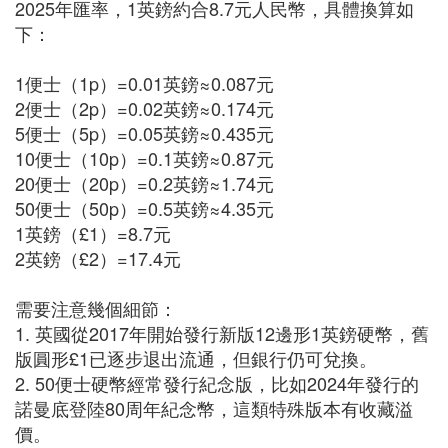
2025年匯率，1英鎊約合8.7元人民幣，具體換算如
下：
1便士（1p）=0.01英鎊≈0.087元
2便士（2p）=0.02英鎊≈0.174元
5便士（5p）=0.05英鎊≈0.435元
10便士（10p）=0.1英鎊≈0.87元
20便士（20p）=0.2英鎊≈1.74元
50便士（50p）=0.5英鎊≈4.35元
1英鎊（£1）=8.7元
2英鎊（£2）=17.4元
需要注意幾個細節：
1. 英國從2017年開始發行新版12邊形1英鎊硬幣，舊
版圓形£1已逐步退出流通，但銀行仍可兌換。
2. 50便士硬幣經常發行紀念版，比如2024年發行的
諾曼底登陸80周年紀念幣，這類特殊版本有收藏溢
價。