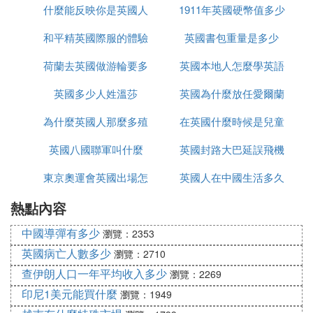
什麼能反映你是英國人
1911年英國硬幣值多少
次世界大戰
和平精英國際服的體驗
英國書包重量是多少
錢
荷蘭去英國做游輪要多
服如何上去
英國本地人怎麼學英語
英國多少人姓溫莎
久
英國為什麼放任愛爾蘭
為什麼英國人那麼多殖
在英國什麼時候是兒童
獨立
英國八國聯軍叫什麼
民地
英國封路大巴延誤飛機
節
東京奧運會英國出場怎
英國人在中國生活多久
延誤怎麼辦
熱點內容
麼是中文
中國導彈有多少
瀏覽：2353
英國病亡人數多少
瀏覽：2710
查伊朗人口一年平均收入多少
瀏覽：2269
印尼1美元能買什麼
瀏覽：1949