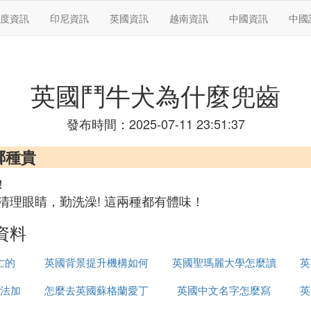
度資訊
印尼資訊
英國資訊
越南資訊
中國資訊
中國
英國鬥牛犬為什麼兜齒
發布時間：2025-07-11 23:51:37
哪種貴
！
理眼睛，勤洗澡! 這兩種都有體味！
資料
亡的
英國背景提升機構如何
英國聖瑪麗大學怎麼讀
英
法加
怎麼去英國蘇格蘭愛丁
辦理
英國中文名字怎麼寫
英