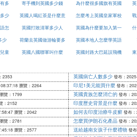
有多
寄手機到英國多少錢
堡
為什麼很多國旗有英國
英
多少
英國人喝紅茶是什麼意
怎麼考上英國皇家軍校
戰
語怎
英國打敗清軍多少人
思
英國為什麼要加入第一
什
多少
荷蘭去英國做游輪要多
英國本地人怎麼學英語
次世界大戰
兒童
英國八國聯軍叫什麼
久
英國封路大巴延誤飛機
東
延誤怎麼辦
英國病亡人數多少
2353
發布：2025-1
印尼1美元能買什麼
08:37:18
瀏覽：2264
發布：2025-
英國貴族怎麼消亡的
瀏覽：1799
發布：2025
印度歷史背景是什麼
覽：2152
發布：2025
如何去印度治療牛皮癬
:58:47
瀏覽：2042
發布：20
怎麼買伊朗石化產品
瀏覽：2781
發布：2025
送給越南女孩子什麼禮物
:45:18
瀏覽：2577
發布：