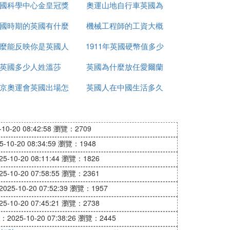
國科學中心金皇冠獎
錢
奧運山地自行車英國為
的
國時期的英國有什麼
是什麼
機械工程師的工資大概
什麼很厲害
麼能反映你是英國人
事件
1911年英國硬幣值多少
多少英國
英國多少人姓溫莎
英國為什麼放任愛爾蘭
錢
京奧運會英國出場怎
英國人在中國生活多久
獨立
麼是中文
0-20 08:42:58
瀏覽：2709
10-20 08:34:59
瀏覽：1948
-10-20 08:11:44
瀏覽：1826
-10-20 07:58:55
瀏覽：2361
25-10-20 07:52:39
瀏覽：1957
-10-20 07:45:21
瀏覽：2738
2025-10-20 07:38:26
瀏覽：2445