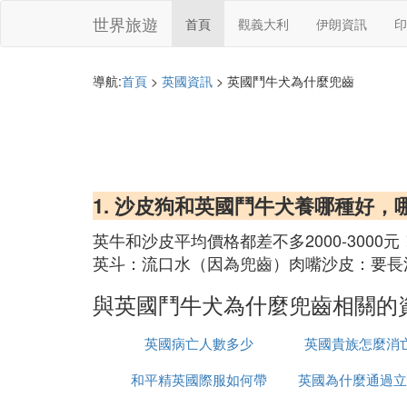
世界旅遊
首頁
觀義大利
伊朗資訊
印
導航:
首頁
>
英國資訊
> 英國鬥牛犬為什麼兜齒
1. 沙皮狗和英國鬥牛犬養哪種好，
英牛和沙皮平均價格都差不多2000-3000元
英斗：流口水（因為兜齒）肉嘴沙皮：要長清
與英國鬥牛犬為什麼兜齒相關的
英國病亡人數多少
英國貴族怎麼消
和平精英國際服如何帶
英國為什麼通過立