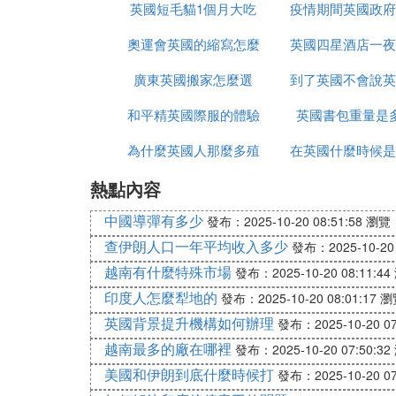
英國短毛貓1個月大吃
槍進出生島
疫情期間英國政府
強社會保障
奧運會英國的縮寫怎麼
什麼
英國四星酒店一夜
少錢
廣東英國搬家怎麼選
改了
到了英國不會說英
錢
和平精英國際服的體驗
英國書包重量是
麼辦
為什麼英國人那麼多殖
服如何上去
在英國什麼時候是
熱點內容
民地
節
中國導彈有多少
發布：2025-10-20 08:51:58
瀏覽：
查伊朗人口一年平均收入多少
發布：2025-10-20 
越南有什麼特殊市場
發布：2025-10-20 08:11:44
印度人怎麼犁地的
發布：2025-10-20 08:01:17
瀏
英國背景提升機構如何辦理
發布：2025-10-20 07
越南最多的廠在哪裡
發布：2025-10-20 07:50:32
美國和伊朗到底什麼時候打
發布：2025-10-20 07