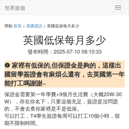
世界旅遊
切
換
導
航
導航:
首頁
>
英國資訊
> 英國低保每月多少
英國低保每月多少
發布時間：2025-07-10 08:10:33
❶ 家裡有低保的,但保證金是夠的，這樣出
國留學簽證會有麻煩么還有，去英國第一年
能打工嗎謝謝~
保證金需要第一年學費+9個月生活費（大概20W-30
W），存在你名下，只要這個充足，簽證是沒問題
的，不會去查你家裡是不是低保。
可以打工，T4學生簽證每周可以打工10個小時，假
期不限制時間。