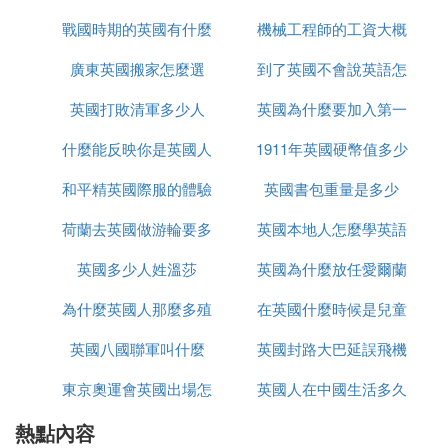
南亞汶萊、 西歐瑞士
戰國時期的英國有什麼
思
機械工程師的工資大概
然後是 英國、法國、德國、盧森堡、比利時
再次義大利、荷蘭、西班牙、美國、加拿大、澳大利
廣東英國搬家怎麼選
事件
到了英國不會說英語怎
多少英國
亞 下面我就簡單點介紹以下6個國家的福利狀況
英國打敗清軍多少人
英國為什麼要加入第一
麼辦
①《汶萊》 知道汶萊的人在提到他的時候，大多稱
什麼能反映你是英國人
1911年英國硬幣值多少
次世界大戰
之為「小國寡民」或「蕞爾小邦」。小邦？面積約57
00百平方公里，足足是同一區域內新加坡的八倍大；
和平精英國際服的體驗
英國書包重量是多少
錢
寡民？那倒還真是的，全國人口35萬人上下，只及新
荷蘭去英國做游輪要多
服如何上去
英國本地人怎麼學英語
加坡十二分之一。汶萊小固然小，但是卻頗富有。主
要原因就是英國在汶萊探勘石油，第一口油井在1929
英國多少人姓溫莎
久
英國為什麼放任愛爾蘭
年正式投產，自此展開了汶萊嶄新的一頁。
為什麼英國人那麼多殖
在英國什麼時候是兒童
獨立
《華爾街郵報》指出，汶萊蘇丹的富有絕不下於那些
英國八國聯軍叫什麼
民地
英國封路大巴延誤飛機
節
阿拉伯的石油大亨。近來外界對汶萊蘇丹有許多風風
雨雨的傳說，但他還是受當地人民愛戴，很大程度上
東京奧運會英國出場怎
英國人在中國生活多久
延誤怎麼辦
是蘇丹運用石油、天然氣的財源，把汶萊造就成當地
熱點內容
麼是中文
人口稱「全世界最好」的福利國。