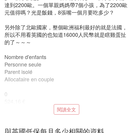
達到2200歐。一個單親媽媽帶7個小孩，為了2200歐
元值得嗎？光是飯錢，8張嘴一個月要吃多少？
另外除了北歐國家，整個歐洲福利最好的就是法國，
所以不用看英國的也知道16000人民幣就是瞎雞蛋扯
的了～～～
Nombre d'enfants
Personne seule
Parent isolé
Allocataire en couple
0
524,16 €
673,08 €
閱讀全文
786,24 €
與英國低保每月多少相關的資料
1