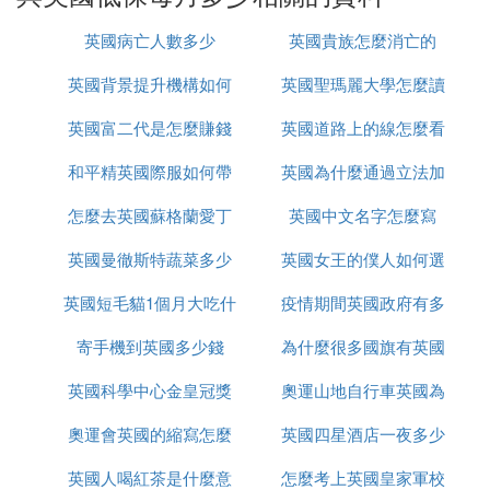
786,24 €
英國病亡人數多少
英國貴族怎麼消亡的
897,44 €
943,49 €
英國背景提升機構如何
英國聖瑪麗大學怎麼讀
2
英國富二代是怎麼賺錢
辦理
英國道路上的線怎麼看
943,49 €
和平精英國際服如何帶
的
英國為什麼通過立法加
1121 €
1100,74 €
怎麼去英國蘇格蘭愛丁
槍進出生島
英國中文名字怎麼寫
強社會保障
英國曼徹斯特蔬菜多少
堡
英國女王的僕人如何選
Par enfant supplémentaire
+ 209,66 €
英國短毛貓1個月大吃什
錢
疫情期間英國政府有多
的
+ 224, 36 €
+ 209,55 €
寄手機到英國多少錢
麼
為什麼很多國旗有英國
少錢
英國科學中心金皇冠獎
奧運山地自行車英國為
❸ 全世界范圍內哪個國家和地區的人民生
活最優越，福利待遇最好
奧運會英國的縮寫怎麼
是什麼
英國四星酒店一夜多少
什麼很厲害
北歐五國－瑞典、挪威、丹麥、芬蘭、冰島、 和東
英國人喝紅茶是什麼意
改了
怎麼考上英國皇家軍校
錢