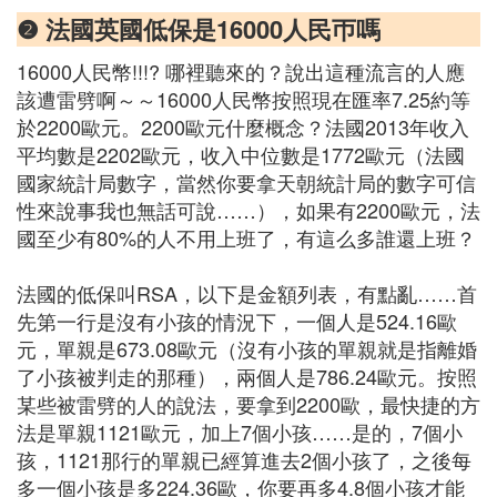
❷ 法國英國低保是16000人民帀嗎
16000人民幣!!!? 哪裡聽來的？說出這種流言的人應
該遭雷劈啊～～16000人民幣按照現在匯率7.25約等
於2200歐元。2200歐元什麼概念？法國2013年收入
平均數是2202歐元，收入中位數是1772歐元（法國
國家統計局數字，當然你要拿天朝統計局的數字可信
性來說事我也無話可說……），如果有2200歐元，法
國至少有80%的人不用上班了，有這么多誰還上班？
法國的低保叫RSA，以下是金額列表，有點亂……首
先第一行是沒有小孩的情況下，一個人是524.16歐
元，單親是673.08歐元（沒有小孩的單親就是指離婚
了小孩被判走的那種），兩個人是786.24歐元。按照
某些被雷劈的人的說法，要拿到2200歐，最快捷的方
法是單親1121歐元，加上7個小孩……是的，7個小
孩，1121那行的單親已經算進去2個小孩了，之後每
多一個小孩是多224.36歐，你要再多4.8個小孩才能