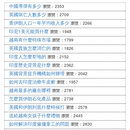
中國導彈有多少
瀏覽：2353
福利優渥 免費教育直到大學
英國病亡人數多少
瀏覽：2709
查伊朗人口一年平均收入多少
瀏覽：2266
汶萊免費教育一直提供到大學畢業，畢業後出國深
印尼1美元能買什麼
瀏覽：1948
造，政府提供補助。醫療完全免費，如果是汶萊本身
越南有什麼特殊市場
醫療機構無法或是不擅於處理的疾病、手術，不論醫
瀏覽：1799
生推薦到任何國家治療，由政府埋單，還包括一名親
英國貴族怎麼消亡的
瀏覽：1826
屬陪同前往的全部食宿費。
印度人怎麼犁地的
瀏覽：2152
印度歷史背景是什麼
瀏覽：2362
汶萊也是個無稅國，公民免繳所得稅，公司免繳營業
英國背景提升機構如何辦理
瀏覽：2042
稅，連博物館都是「無料」參觀。只要年滿六十歲，
如何去印度治療牛皮癬
瀏覽：1957
管你有錢沒錢，一律可每月領取250汶幣老人津貼。
越南最多的廠在哪裡
瀏覽：2781
汶萊人要買車？政府提供免息貸款，所以大家都拚命
怎麼買伊朗石化產品
瀏覽：2738
買，以致人口35萬，登記注冊的車輛高達24萬輛，每
美國和伊朗到底什麼時候打
瀏覽：2578
個家庭有好幾輛車是司空見慣的事。當地華商說，
送給越南女孩子什麼禮物
瀏覽：2445
「上班開賓士車，去菜市場總不能也開著去，只好再
如何解決印度僱傭童工的問題
瀏覽：2830
買另外一輛」，也因此汶萊街上基本上是沒有計程車