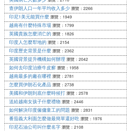
查伊朗人口一年平均收入多少
瀏覽：2266
印尼1美元能買什麼
瀏覽：1949
越南有什麼特殊市場
瀏覽：1799
英國貴族怎麼消亡的
瀏覽：1826
印度人怎麼犁地的
瀏覽：2154
印度歷史背景是什麼
瀏覽：2362
英國背景提升機構如何辦理
瀏覽：2042
如何去印度治療牛皮癬
瀏覽：1958
越南最多的廠在哪裡
瀏覽：2781
怎麼買伊朗石化產品
瀏覽：2738
美國和伊朗到底什麼時候打
瀏覽：2578
送給越南女孩子什麼禮物
瀏覽：2446
如何解決印度僱傭童工的問題
瀏覽：2831
番茄義大利面怎麼做最簡單還好吃
瀏覽：1976
印尼石油公司叫什麼名字
瀏覽：2108