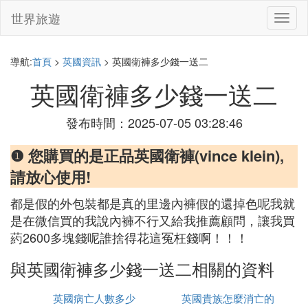
世界旅遊
切
換
導
航
導航:
首頁
>
英國資訊
> 英國衛褲多少錢一送二
英國衛褲多少錢一送二
發布時間：2025-07-05 03:28:46
❶ 您購買的是正品英國衛褲(vince klein),
請放心使用!
都是假的外包裝都是真的里邊內褲假的還掉色呢我就
是在微信買的我說內褲不行又給我推薦顧問，讓我買
葯2600多塊錢呢誰捨得花這冤枉錢啊！！！
與英國衛褲多少錢一送二相關的資料
英國病亡人數多少
英國貴族怎麼消亡的