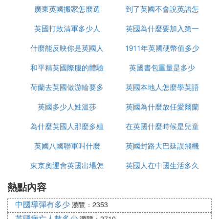
廣東英國搬家怎麼選
事件
到了英國不會說英語怎
多少英國
英國打敗清軍多少人
英國為什麼要加入第一
麼辦
什麼能反映你是英國人
1911年英國硬幣值多少
次世界大戰
和平精英國際服的體驗
英國書包重量是多少
錢
荷蘭去英國做游輪要多
服如何上去
英國本地人怎麼學英語
英國多少人姓溫莎
久
英國為什麼放任愛爾蘭
為什麼英國人那麼多殖
在英國什麼時候是兒童
獨立
英國八國聯軍叫什麼
民地
英國封路大巴延誤飛機
節
東京奧運會英國出場怎
英國人在中國生活多久
延誤怎麼辦
熱點內容
麼是中文
中國導彈有多少
瀏覽：2353
英國病亡人數多少
瀏覽：2710