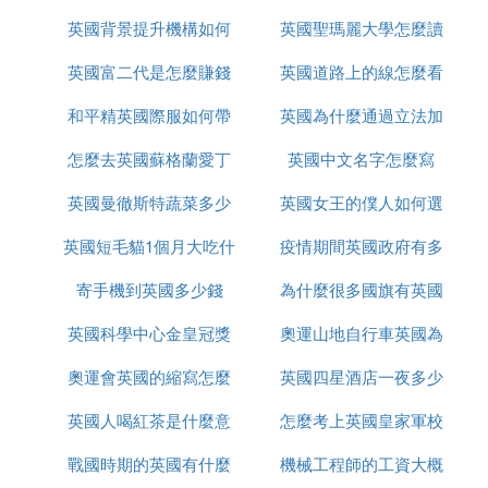
英國背景提升機構如何
英國聖瑪麗大學怎麼讀
英國富二代是怎麼賺錢
辦理
英國道路上的線怎麼看
和平精英國際服如何帶
的
英國為什麼通過立法加
怎麼去英國蘇格蘭愛丁
槍進出生島
英國中文名字怎麼寫
強社會保障
英國曼徹斯特蔬菜多少
堡
英國女王的僕人如何選
英國短毛貓1個月大吃什
錢
疫情期間英國政府有多
的
寄手機到英國多少錢
麼
為什麼很多國旗有英國
少錢
英國科學中心金皇冠獎
奧運山地自行車英國為
奧運會英國的縮寫怎麼
是什麼
英國四星酒店一夜多少
什麼很厲害
英國人喝紅茶是什麼意
改了
怎麼考上英國皇家軍校
錢
戰國時期的英國有什麼
思
機械工程師的工資大概