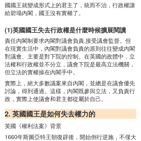
國國王就變成形式上的君主了，統而不治，行政權讓
給碧塌內閣，國王沒有實權了。
(1)英國國王失去行政權是什麼時候擴展閱讀
責任內閣制要求內閣對議會負責,接受議會監督。但
在現實生活中，內閣對議會負責的原則往往變成內閣
對議會、主要是對下院的控制。在英國的政體中，立
法權和行政權並不分立，議會下院是最高立法機關，
但立法的實權操在內閣手中。
實際上，絕大多數議案來自內閣，並總是在議會優先
討論，得到通過。這樣，內閣既參與立法，又負責行
政，實際上使議會和君主都從屬於自己。
2. 英國國王是如何失去權力的
英國《權利法案》背景
1660年斯圖亞特王朝復辟後，開始倒行逆施，不僅大