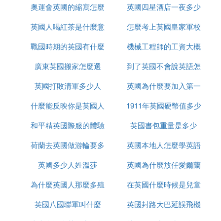
奧運會英國的縮寫怎麼
是什麼
英國四星酒店一夜多少
什麼很厲害
1、凡未經議會同意，以國王權威停止法律或停止法
律實施之僭越權力，為非法權力。
英國人喝紅茶是什麼意
改了
怎麼考上英國皇家軍校
錢
2、近來以國王權威擅自廢除法律或法律實施之僭越
戰國時期的英國有什麼
思
機械工程師的工資大概
權力，為非法權力。
廣東英國搬家怎麼選
事件
到了英國不會說英語怎
多少英國
3、設立審理宗教事務之欽差法庭之指令，以及一切
其他同類指令與法庭，皆為非法而有害。
英國打敗清軍多少人
英國為什麼要加入第一
麼辦
4、凡未經國會准許，借口國王特權，為國王而徵
什麼能反映你是英國人
1911年英國硬幣值多少
次世界大戰
收，或供國王使用而徵收金錢，超出國會准許之時限
或方式者，皆為非法。
和平精英國際服的體驗
英國書包重量是多少
錢
5、向國王請願，乃臣民之權利，一切對此項請願之
荷蘭去英國做游輪要多
服如何上去
英國本地人怎麼學英語
判罪或控告，皆為非法。
英國多少人姓溫莎
久
英國為什麼放任愛爾蘭
6、除經國會同意外，平時在本王國內徵募或維持常
備軍，皆屬違法。
為什麼英國人那麼多殖
在英國什麼時候是兒童
獨立
7、凡臣民系新教徒者，為防衛起見，得酌量情形，
英國八國聯軍叫什麼
民地
英國封路大巴延誤飛機
節
並在法律許可范圍內，置備武器。