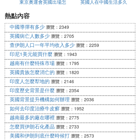
東京奧運會英國出場怎
英國人在中國生活多久
延誤怎麼辦
8、議會之選舉應是自由的。
熱點內容
麼是中文
9、國會內之演說自由、辯論或議事之自由，不應在
國會以外之任何法院或任何地方，受到彈劾或訊問。
中國導彈有多少
瀏覽：2349
英國病亡人數多少
10、不應要求過多的保釋金，亦不應強課過分之罰
瀏覽：2705
款，更不應濫施殘酷非常之刑罰。
查伊朗人口一年平均收入多少
瀏覽：2259
印尼1美元能買什麼
瀏覽：1943
11、陪審官應予正式記名列表並陳報之，凡審理叛國
犯案件之陪審官應為自由世襲地領有人。12、定罪
越南有什麼特殊市場
瀏覽：1795
前，特定人的一切讓與及對罰金與沒收財產所做的一
英國貴族怎麼消亡的
瀏覽：1820
切承諾，皆屬非法而無效。
印度人怎麼犁地的
瀏覽：2146
13、為申雪一切訴冤，並為修正、加強與維護法律起
印度歷史背景是什麼
瀏覽：2354
見，國會應時常集會。人們可以看到「十三條」主要
英國背景提升機構如何辦理
瀏覽：2036
有兩方面內容：①限制國王的權力，約束國王的實際
如何去印度治療牛皮癬
瀏覽：1952
統治權，如第1、2、4、6條；②保證議會的立法權、
越南最多的廠在哪裡
瀏覽：2775
財政權、司法權和軍權等，如第8、9、13條。
怎麼買伊朗石化產品
瀏覽：2733
英國《權利法案》續作1701年英國議會又通過了一部
美國和伊朗到底什麼時候打
瀏覽：2573
《王位繼承法》，被看作是《權利法案》的補充，這