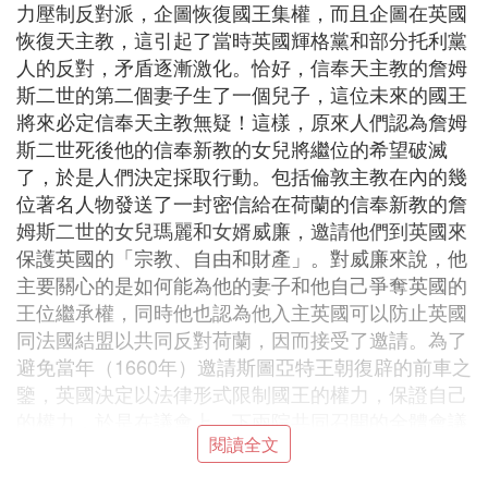
力壓制反對派，企圖恢復國王集權，而且企圖在英國
恢復天主教，這引起了當時英國輝格黨和部分托利黨
人的反對，矛盾逐漸激化。恰好，信奉天主教的詹姆
斯二世的第二個妻子生了一個兒子，這位未來的國王
將來必定信奉天主教無疑！這樣，原來人們認為詹姆
斯二世死後他的信奉新教的女兒將繼位的希望破滅
了，於是人們決定採取行動。包括倫敦主教在內的幾
位著名人物發送了一封密信給在荷蘭的信奉新教的詹
姆斯二世的女兒瑪麗和女婿威廉，邀請他們到英國來
保護英國的「宗教、自由和財產」。對威廉來說，他
主要關心的是如何能為他的妻子和他自己爭奪英國的
王位繼承權，同時他也認為他入主英國可以防止英國
同法國結盟以共同反對荷蘭，因而接受了邀請。為了
避免當年（1660年）邀請斯圖亞特王朝復辟的前車之
鑒，英國決定以法律形式限制國王的權力，保證自己
的權力，於是在議會上、下兩院共同召開的全體會議
閱讀全文
上，向威廉和瑪麗提出了一個「權利宣言」，要求國
王以後未經議會同意不能停止法律的效力，不經議會