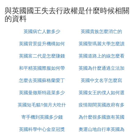
同意不能徵收賦稅，今後任何天主教徒不得擔任英國
與英國國王失去行政權是什麼時候相關
國王，任何國王不能與羅馬天主教徒結婚等。威廉接
的資料
受了這些要求，即英國王位，是為威廉三世，瑪麗即
位為英國女王，是為瑪麗二世。1689年10月，議會
英國病亡人數多少
英國貴族怎麼消亡的
通過了「權利宣言」並制訂為法律，是為《權利法
案》。英國《權利法案》的目的為了限制國王的權
英國背景提升機構如何
英國聖瑪麗大學怎麼讀
利。
英國富二代是怎麼賺錢
辦理
英國道路上的線怎麼看
英國《權利法案》的意義
和平精英國際服如何帶
的
英國為什麼通過立法加
為限制國王的權力提供的法律保障。
怎麼去英國蘇格蘭愛丁
槍進出生島
英國中文名字怎麼寫
強社會保障
確立了議會的權力。
英國從此確立了君主立憲制的資產階級統治。從
英國曼徹斯特蔬菜多少
堡
英國女王的僕人如何選
社會轉型的角度來看，《權利法案》最重大的意
英國短毛貓1個月大吃什
錢
疫情期間英國政府有多
的
義是：以法律權利代替君主權力。
寄手機到英國多少錢
麼
為什麼很多國旗有英國
少錢
英國《權利法案》內容英國《權利法案》(theBillofRi
ghts)，全稱《國民權利與自由和王位繼承宣言>(noft
英國科學中心金皇冠獎
奧運山地自行車英國為
heCrown)，內容並不多，只有短短的十三條：