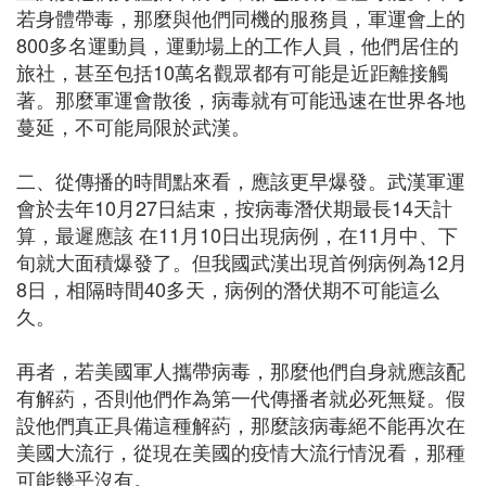
若身體帶毒，那麼與他們同機的服務員，軍運會上的
800多名運動員，運動場上的工作人員，他們居住的
旅社，甚至包括10萬名觀眾都有可能是近距離接觸
著。那麼軍運會散後，病毒就有可能迅速在世界各地
蔓延，不可能局限於武漢。
二、從傳播的時間點來看，應該更早爆發。武漢軍運
會於去年10月27日結束，按病毒潛伏期最長14天計
算，最遲應該 在11月10日出現病例，在11月中、下
旬就大面積爆發了。但我國武漢出現首例病例為12月
8日，相隔時間40多天，病例的潛伏期不可能這么
久。
再者，若美國軍人攜帶病毒，那麼他們自身就應該配
有解葯，否則他們作為第一代傳播者就必死無疑。假
設他們真正具備這種解葯，那麼該病毒絕不能再次在
美國大流行，從現在美國的疫情大流行情況看，那種
可能幾乎沒有。