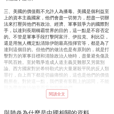
三、美國的價值觀不允許人為播毒。美國是個利益至
上的資本主義國家，他們會盡一切努力，想盡一切辦
法來打壓與他們有政治、經濟、軍事競爭力的國際對
手，以達到長期稱霸世界的目的，這一點是不容否定
的。不管是軍事手段打擊阿富汗、伊拉克、利比亞，
還是用無人機定點清除伊朗最高指揮官等，都是為了
達到這個目的。但他們的做法也是有原則的，就是打
擊對方的軍事目標和清除政治人物時，盡量避免傷及
平民百姓。至於戰爭造成人道主義災難那又另當別
論。西方國家對於希特勒式的大量屠殺平民的反人類
罪行，自上而下都是切齒痛恨的，這也是他們的價值
觀所在。對於這一點，我們要有客觀上的認同，不能
因為帶有政治偏見而妄加指責他們。
閱讀全文
建立在這種價值觀之上的美國，上至總統、政黨負責
人，下至普通的軍人、百姓都不可能做出大量投毒，
與肺炎為什麼是中國相關的資料
傷及無辜的滅絕人性的舉動來。