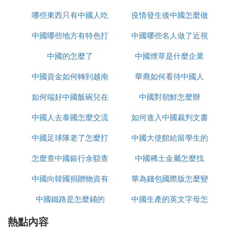
在60-80年代的人，有著非常高的乙肝感染率。
哪些東西只有中國人吃
怎麼辦
疫情發生後中國怎麼做
置
在以往的研究之中顯示，乙肝在1957-1989年這一段
中國哪些地方有特色打
中國哪些名人做了近視
的
時間之中，我們中國的乙肝感染幾率達到了史無前例
的14%；即使是在乙肝疫苗普及的今天。
中國的怎麼了
鼓
中國煙草是什麼企業
手術
我國的乙肝患者也依舊有將近1億左右，由於乙肝目
中國資金如何轉到越南
華裔如何看待中國人
前尚無辦法進行根治，演變出來的慢性肝炎或許就會
極大的提升肝癌的這一發病幾率，嚴重的影響我國人
如何端好中國飯碗兒在
炒股
中國對朝鮮怎麼辦
民的整體健康，這也是我們中國幾十年來一直面臨的
中國人去泰國怎麼交流
線播放
如何進入中國裁判文書
陰霾。
中國足球隊老了怎麼打
中國大使館給留學生的
網官網
我們的國家投入了無數的金錢與人力試圖進行挽救，
但是那些已經感染了乙肝的患者，我們也真的是無能
怎麼查中國銀行余額查
亞洲杯
中國稀土金屬怎麼找
健康包有什麼
為力。
中國向韓國捐贈物資有
詢
華為錢包國際版怎麼變
但是在經過這么多年的努力，已經從紅色（>8%）下
降到了6%左右，然而我們國家仍然是有著世界上面
中國鐵路是怎麼鋪的
哪些
中國生產的英文字母怎
為中國版
最多的乙肝患者。
熱點內容
麼寫
以至於我們每一個中國人提及「大三陽」和「小三