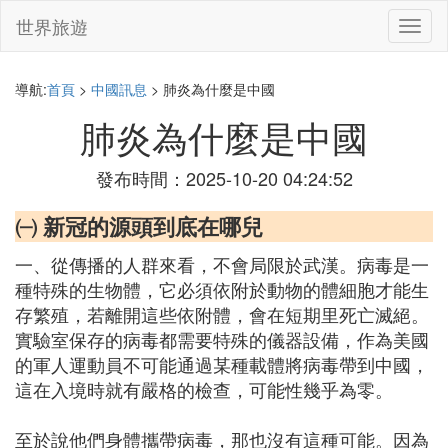
世界旅遊
切
換
導
航
導航:
首頁
>
中國訊息
> 肺炎為什麼是中國
肺炎為什麼是中國
發布時間：2025-10-20 04:24:52
㈠ 新冠的源頭到底在哪兒
一、從傳播的人群來看，不會局限於武漢。病毒是一
種特殊的生物體，它必須依附於動物的體細胞才能生
存繁殖，若離開這些依附體，會在短期里死亡滅絕。
實驗室保存的病毒都需要特殊的儀器設備，作為美國
的軍人運動員不可能通過某種載體將病毒帶到中國，
這在入境時就有嚴格的檢查，可能性幾乎為零。
至於說他們身體攜帶病毒，那也沒有這種可能。因為