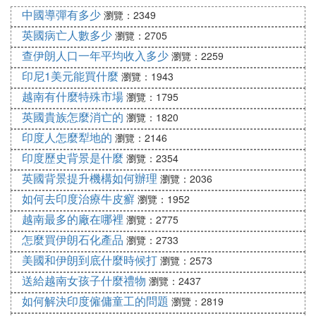
陽」都惶恐不已，人們對於疾病的相關認知，總是更
中國導彈有多少
瀏覽：2349
多的傾向於「治療」。
英國病亡人數多少
瀏覽：2705
查伊朗人口一年平均收入多少
瀏覽：2259
但是「上醫治未病」，爛凳在醫學的領域，預防永遠
印尼1美元能買什麼
是性價比最高的一個辦法，希望所有的人永遠都記住
瀏覽：1943
我們中國的這個「乙肝大國」的帽子。
越南有什麼特殊市場
瀏覽：1795
時刻的提醒自己對於疾病預防的重要性，那些叫囂著
英國貴族怎麼消亡的
瀏覽：1820
不打疫苗的人，或者是因為疫苗事件而不去打疫苗的
印度人怎麼犁地的
瀏覽：2146
人，這不是蠢就是壞。
印度歷史背景是什麼
瀏覽：2354
當然還有葯源性的肝損傷（ Drug-inced liver injury, D
英國背景提升機構如何辦理
瀏覽：2036
ILI），其實葯源性的肝損傷在世界范圍之內並不是一
如何去印度治療牛皮癬
個比較罕見的疾病。其本身本來就是西葯導致的主要
瀏覽：1952
副作用之一，同時也是大部分現代葯物臨床試驗失敗
越南最多的廠在哪裡
瀏覽：2775
的一個原因。
怎麼買伊朗石化產品
瀏覽：2733
美國和伊朗到底什麼時候打
瀏覽：2573
但是中葯所導致的肝損傷也算得上是我們中國獨有的
送給越南女孩子什麼禮物
瀏覽：2437
疾病了。最為重要的是，它的危害被人們遠遠的低估
如何解決印度僱傭童工的問題
瀏覽：2819
了。