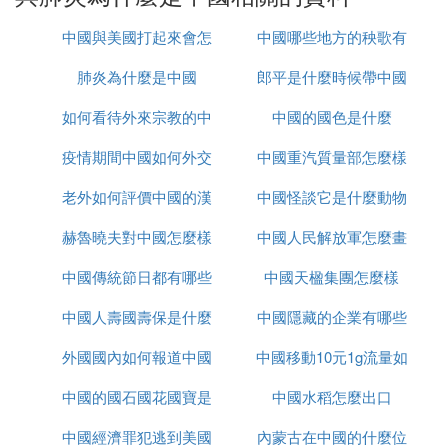
中國與美國打起來會怎
中國哪些地方的秧歌有
四、美國的政治制度也不允許這種卑劣的行徑存在。
美國是個老牌的資本主義國家，也是一個老牌的民主
肺炎為什麼是中國
麼樣
郎平是什麼時候帶中國
名
國家。美國的政治制度，簡言之就是「三權分立，多
如何看待外來宗教的中
中國的國色是什麼
女排的
黨執政」。這個「三權」就是指立法權、行政權和司
法權。美國的立法權在國會，國會由眾議院和參議院
疫情期間中國如何外交
國化
中國重汽質量部怎麼樣
組成。眾議院400多個席位，將名額按照人口的多少
分配各州。
老外如何評價中國的漢
中國怪談它是什麼動物
赫魯曉夫對中國怎麼樣
服
中國人民解放軍怎麼畫
㈡ 有哪些幾乎是中國人特有的生理疾病
中國傳統節日都有哪些
中國天楹集團怎麼樣
的
這些生理疾病幾乎是我們中國人特有的？你真得知
道？今天相關專家帶我們一起了解一下。如果從流行
中國人壽國壽保是什麼
中國隱藏的企業有哪些
病學的角度上面來講，從歷史到現在，我們中國最突
出的傳染性疾病，其實並不是SARS、不是艾滋，而
外國國內如何報道中國
中國移動10元1g流量如
是乙肝。
中國的國石國花國寶是
疫情
中國水稻怎麼出口
何取消
曾經由於我們國家的公共衛生系統不完善，因為輸血
的不規范以及不安全的注射等相關的原因，那些出生
中國經濟罪犯逃到美國
什麼
內蒙古在中國的什麼位