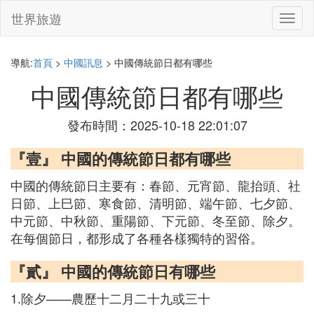
世界旅遊
切
換
導
航
導航:
首頁
>
中國訊息
> 中國傳統節日都有哪些
中國傳統節日都有哪些
發布時間：2025-10-18 22:01:07
『壹』 中國的傳統節日都有哪些
中國的傳統節日主要有：春節、元宵節、龍抬頭、社
日節、上巳節、寒食節、清明節、端午節、七夕節、
中元節、中秋節、重陽節、下元節、冬至節、除夕。
在每個節日，都形成了各種各樣獨特的習俗。
『貳』 中國的傳統節日有哪些
1.除夕——農歷十二月二十九或三十