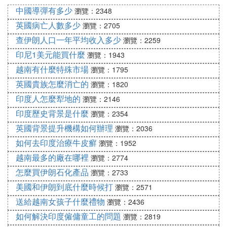
也是過去姑娘們最為重視的日子。相傳農歷七月七日
中國導彈有多少
瀏覽：2348
夜或七月六日夜婦女在庭院向織女星乞求智巧，故稱
英國病亡人數多少
瀏覽：2705
為「乞巧」。
查伊朗人口一年平均收入多少
瀏覽：2259
印尼1美元能買什麼
婦女們穿針乞巧，祈禱福祿壽活動，禮拜七姐，儀式
瀏覽：1943
虔誠而隆重，陳列花果、女紅，各式傢具、用具都精
越南有什麼特殊市場
瀏覽：1795
美小巧、惹人喜愛。
英國貴族怎麼消亡的
瀏覽：1820
印度人怎麼犁地的
瀏覽：2146
8.中元節：農歷七月十五
印度歷史背景是什麼
瀏覽：2354
英國背景提升機構如何辦理
瀏覽：2036
習俗：放河燈、祭祖、祀亡魂、焚紙錠等
如何去印度治療牛皮癬
瀏覽：1952
意義：俗稱鬼節，祭祀先人、放水燈等。
越南最多的廠在哪裡
瀏覽：2774
怎麼買伊朗石化產品
瀏覽：2733
中元節原是小秋，有若干農作物成熟，民間按例要祀
美國和伊朗到底什麼時候打
瀏覽：2571
祖，用新米等祭供，向祖先報告秋成。因此每到中元
送給越南女孩子什麼禮物
瀏覽：2436
節，家家祭祀祖先，供奉時行禮如儀。七月十五上墳
如何解決印度僱傭童工的問題
瀏覽：2819
掃墓，祭拜祖先。