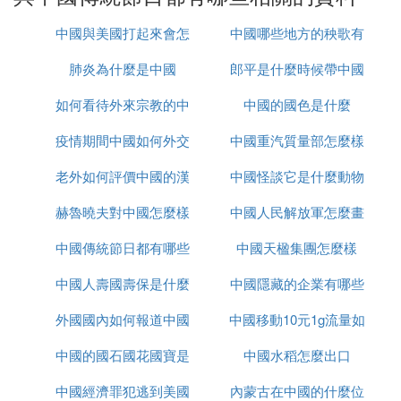
寒食節是中國傳統節日中唯一以飲食習俗來命名的節
日。
中國與美國打起來會怎
中國哪些地方的秧歌有
肺炎為什麼是中國
麼樣
郎平是什麼時候帶中國
名
在這段無火的時間里，人們必須准備足夠的熟食以冷
食度日，即為「寒食」，故而得名「寒食節」。
如何看待外來宗教的中
中國的國色是什麼
女排的
5. 清明節——（公歷4月5日前後）
疫情期間中國如何外交
國化
中國重汽質量部怎麼樣
老外如何評價中國的漢
中國怪談它是什麼動物
習俗：掃墓、踏青。
赫魯曉夫對中國怎麼樣
服
中國人民解放軍怎麼畫
春風拂煦清明節，踏青祭祖念先人。清明掃墓祭祀，
中國傳統節日都有哪些
中國天楹集團怎麼樣
的
緬懷先人寄託哀思，有利於弘揚孝道親情，喚醒家庭
共同記憶，促進家庭成員乃至民族的凝聚力和認同
中國人壽國壽保是什麼
中國隱藏的企業有哪些
感。
外國國內如何報道中國
中國移動10元1g流量如
清明節的習俗是豐富有趣的，除歲鬥了講究禁火、掃
中國的國石國花國寶是
疫情
中國水稻怎麼出口
何取消
墓，還有踏青、盪鞦韆、踢蹴鞠、打馬球、插柳等一
系列風俗體育活動。
中國經濟罪犯逃到美國
什麼
內蒙古在中國的什麼位