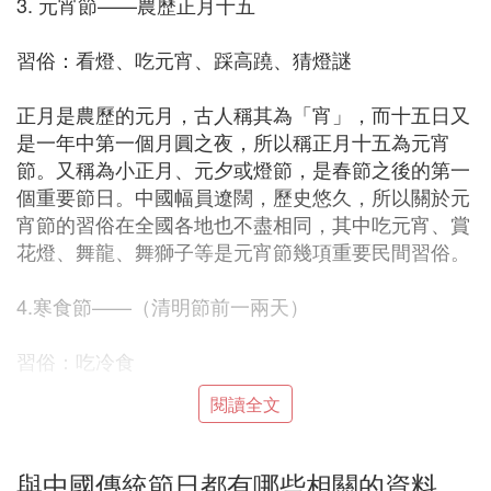
3. 元宵節——農歷正月十五
習俗：看燈、吃元宵、踩高蹺、猜燈謎
正月是農歷的元月，古人稱其為「宵」，而十五日又
是一年中第一個月圓之夜，所以稱正月十五為元宵
節。又稱為小正月、元夕或燈節，是春節之後的第一
個重要節日。中國幅員遼闊，歷史悠久，所以關於元
宵節的習俗在全國各地也不盡相同，其中吃元宵、賞
花燈、舞龍、舞獅子等是元宵節幾項重要民間習俗。
4.寒食節——（清明節前一兩天）
習俗：吃冷食
閱讀全文
禁煙火，只吃冷食。並在後世的發展中逐漸增加了祭
掃、踏青、鞦韆、蹴鞠、牽勾、斗雞等風俗，寒食節
前後綿延兩千餘年，曾被稱為中國民間第一大祭日。
與中國傳統節日都有哪些相關的資料