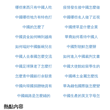
哪些東西只有中國人吃
怎麼辦
疫情發生後中國怎麼做
置
6.端午節——農歷五月初五
中國哪些地方有特色打
中國哪些名人做了近視
的
習俗：吃粽子、賽龍舟。
中國的怎麼了
鼓
中國煙草是什麼企業
手術
端午節為亂雀漏每年農歷五月初五，又稱端陽節、午
中國資金如何轉到越南
華裔如何看待中國人
日節、五月節、夏五、重五等。端午節是中國漢族人
民紀念屈原嘩爛的傳統節日。
如何端好中國飯碗兒在
炒股
中國對朝鮮怎麼辦
中國人去泰國怎麼交流
線播放
如何進入中國裁判文書
端午節有吃粽子，賽龍舟，掛菖蒲、蒿草、艾葉，薰
蒼術、白芷，喝雄黃酒的習俗。這一天的活動現在逐
中國足球隊老了怎麼打
中國大使館給留學生的
網官網
漸演變為吃粽子、賽龍舟、帶五色線，做香囊，門上
插艾條
怎麼查中國銀行余額查
亞洲杯
中國稀土金屬怎麼找
健康包有什麼
7.七夕節——農歷七月初七
中國向韓國捐贈物資有
詢
華為錢包國際版怎麼變
習俗：穿針乞巧、祈禱福祿壽、禮拜七姐、女紅
中國鐵路是怎麼鋪的
哪些
中國生產的英文字母怎
為中國版
熱點內容
麼寫
七夕節是我國傳統節日中最具浪漫色彩的一個節日，