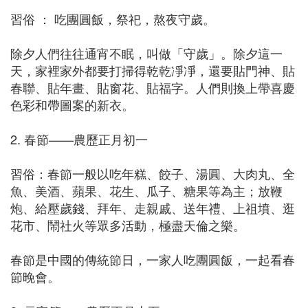
習俗 ： 吃團圓飯，祭祀，熬夜守歲。
除夕人們往往通宵不眠，叫做「守歲」。除夕這一
天，家裡家外都要打掃得乾乾凈凈，還要貼門神、貼
春聯、貼年畫、貼窗花、貼福字。人們則換上帶喜慶
色彩和帶圖案的新衣。
2. 春節——農歷正月初一
習俗：春節一般以吃年糕、餃子、湯圓、大肉丸、全
魚、美酒、蘋果、花生、瓜子、糖果等為主；放鞭
炮、給壓歲錢、拜年、走親戚、送年禮、上祖墳、逛
花市、鬧社火等眾多活動，極盡天倫之樂。
春節是中國的傳統節日，一家人吃團圓飯，一起看春
節晚會。