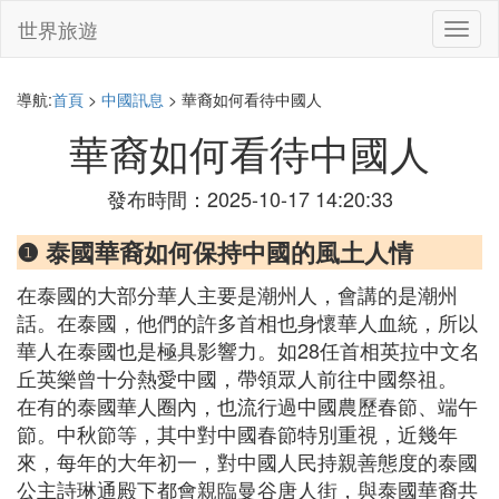
世界旅遊
切
換
導
航
導航:
首頁
>
中國訊息
> 華裔如何看待中國人
華裔如何看待中國人
發布時間：2025-10-17 14:20:33
❶ ️泰國華裔如何保持中國的風土人情
在泰國的大部分華人主要是潮州人，會講的是潮州
話。在泰國，他們的許多首相也身懷華人血統，所以
華人在泰國也是極具影響力。如28任首相英拉中文名
丘英樂曾十分熱愛中國，帶領眾人前往中國祭祖。
在有的泰國華人圈內，也流行過中國農歷春節、端午
節。中秋節等，其中對中國春節特別重視，近幾年
來，每年的大年初一，對中國人民持親善態度的泰國
公主詩琳通殿下都會親臨曼谷唐人街，與泰國華裔共