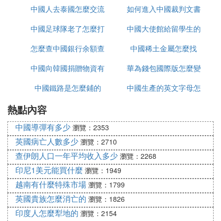
中國人去泰國怎麼交流
線播放
如何進入中國裁判文書
中國足球隊老了怎麼打
中國大使館給留學生的
網官網
怎麼查中國銀行余額查
亞洲杯
中國稀土金屬怎麼找
健康包有什麼
中國向韓國捐贈物資有
詢
華為錢包國際版怎麼變
中國鐵路是怎麼鋪的
哪些
中國生產的英文字母怎
為中國版
熱點內容
麼寫
中國導彈有多少
瀏覽：2353
英國病亡人數多少
瀏覽：2710
查伊朗人口一年平均收入多少
瀏覽：2268
印尼1美元能買什麼
瀏覽：1949
越南有什麼特殊市場
瀏覽：1799
英國貴族怎麼消亡的
瀏覽：1826
印度人怎麼犁地的
瀏覽：2154