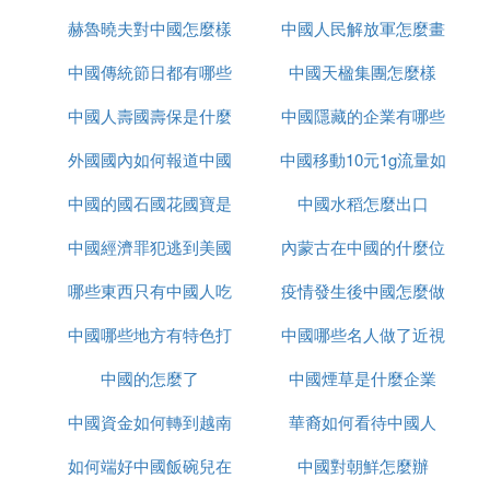
赫魯曉夫對中國怎麼樣
服
中國人民解放軍怎麼畫
中國傳統節日都有哪些
中國天楹集團怎麼樣
的
中國人壽國壽保是什麼
中國隱藏的企業有哪些
外國國內如何報道中國
中國移動10元1g流量如
中國的國石國花國寶是
疫情
中國水稻怎麼出口
何取消
中國經濟罪犯逃到美國
什麼
內蒙古在中國的什麼位
哪些東西只有中國人吃
怎麼辦
疫情發生後中國怎麼做
置
中國哪些地方有特色打
中國哪些名人做了近視
的
中國的怎麼了
鼓
中國煙草是什麼企業
手術
中國資金如何轉到越南
華裔如何看待中國人
如何端好中國飯碗兒在
炒股
中國對朝鮮怎麼辦