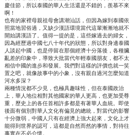
慶佳節，所以泰國的華人生活還是不錯的，羨慕不來
啊！
也有的家裡母親祖母會講潮汕話，但因為嫁到泰國依
照當地習俗過，又缺少漢語環境當代這輩漸漸地就不
開始講漢語了。值得一提的是，這些嫁過去的婦女，
因為經歷過中國七八十年代的狀態，所以對身邊泰國
人談起中國，也是停留在那個經濟十分落後，各種臟
亂差的印象中，導致大批當代年輕泰國朋友，都不太
相信中國的進步和發展。我們對這樣的評價也就一笑
置之吧，就像故事中的小象，沒有親自過河怎麼知道
河水多深？
兩種情況都不少見，也極具趣味性，但在泰國政治
上，華人地位相對其他國家的華人更高，也更加受尊
重，歷史上的各任首相許多都是有著華人血統。即使
後面有個別對華人文化有偏見的總統，對當代的影響
十分微弱，中國人只有在經濟上強大起來，文化上才
能得到世界的認可，這都是自然而然的事情，對待往
事實在不必介懷。