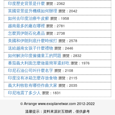
印度歷史背景是什麼
瀏覽：2362
英國背景提升機構如何辦理
瀏覽：2042
如何去印度治療牛皮癬
瀏覽：1958
越南最多的廠在哪裡
瀏覽：2781
怎麼買伊朗石化產品
瀏覽：2738
美國和伊朗到底什麼時候打
瀏覽：2578
送給越南女孩子什麼禮物
瀏覽：2446
如何解決印度僱傭童工的問題
瀏覽：2832
番茄義大利面怎麼做最簡單還好吃
瀏覽：1976
印尼石油公司叫什麼名字
瀏覽：2108
印度沒有冰箱怎麼存放食物
瀏覽：2115
義大利牧歌有哪些作曲大家
瀏覽：2035
印尼地震了多少人
瀏覽：1831
© Arrange www.exoplanetwar.com 2012-2022
溫馨提示：資料來源於互聯網，僅供參考