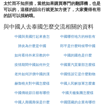
太忙而不知所措，當然如果購買專門的翻譯機，也是
可以的，這樣的話出行就更加方便了，大家覺得有用
的話可以採納哦。
與中國人去泰國怎麼交流相關的資料
中國與美國打起來會怎
中國哪些地方的秧歌有
肺炎為什麼是中國
麼樣
郎平是什麼時候帶中國
名
如何看待外來宗教的中
中國的國色是什麼
女排的
疫情期間中國如何外交
國化
中國重汽質量部怎麼樣
老外如何評價中國的漢
中國怪談它是什麼動物
赫魯曉夫對中國怎麼樣
服
中國人民解放軍怎麼畫
中國傳統節日都有哪些
中國天楹集團怎麼樣
的
中國人壽國壽保是什麼
中國隱藏的企業有哪些