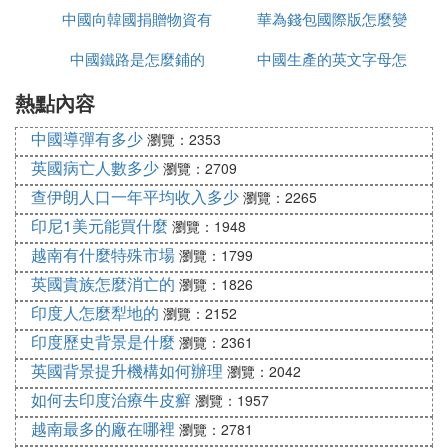
中國向韓國捐贈物資有
詢
華為錢包國際版怎麼變
中國鐵路是怎麼鋪的
哪些
中國生產的英文字母怎
為中國版
熱點內容
麼寫
中國導彈有多少
瀏覽：2353
英國病亡人數多少
瀏覽：2709
查伊朗人口一年平均收入多少
瀏覽：2265
印尼1美元能買什麼
瀏覽：1948
越南有什麼特殊市場
瀏覽：1799
英國貴族怎麼消亡的
瀏覽：1826
印度人怎麼犁地的
瀏覽：2152
印度歷史背景是什麼
瀏覽：2361
英國背景提升機構如何辦理
瀏覽：2042
如何去印度治療牛皮癬
瀏覽：1957
越南最多的廠在哪裡
瀏覽：2781