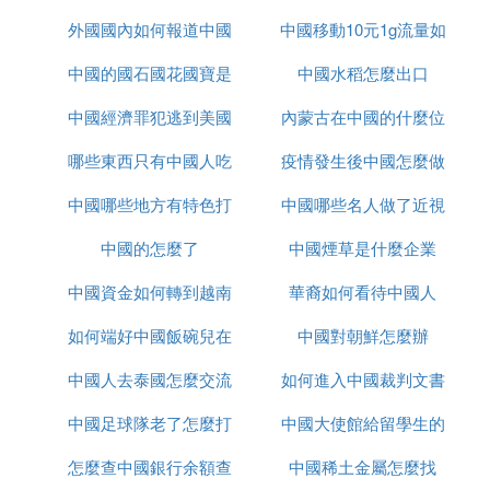
外國國內如何報道中國
中國移動10元1g流量如
中國的國石國花國寶是
疫情
中國水稻怎麼出口
何取消
中國經濟罪犯逃到美國
什麼
內蒙古在中國的什麼位
哪些東西只有中國人吃
怎麼辦
疫情發生後中國怎麼做
置
中國哪些地方有特色打
中國哪些名人做了近視
的
中國的怎麼了
鼓
中國煙草是什麼企業
手術
中國資金如何轉到越南
華裔如何看待中國人
如何端好中國飯碗兒在
炒股
中國對朝鮮怎麼辦
中國人去泰國怎麼交流
線播放
如何進入中國裁判文書
中國足球隊老了怎麼打
中國大使館給留學生的
網官網
怎麼查中國銀行余額查
亞洲杯
中國稀土金屬怎麼找
健康包有什麼