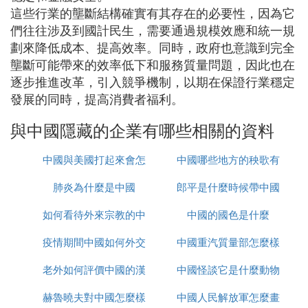
這些行業的壟斷結構確實有其存在的必要性，因為它
們往往涉及到國計民生，需要通過規模效應和統一規
劃來降低成本、提高效率。同時，政府也意識到完全
壟斷可能帶來的效率低下和服務質量問題，因此也在
逐步推進改革，引入競爭機制，以期在保證行業穩定
發展的同時，提高消費者福利。
與中國隱藏的企業有哪些相關的資料
中國與美國打起來會怎
中國哪些地方的秧歌有
肺炎為什麼是中國
麼樣
郎平是什麼時候帶中國
名
如何看待外來宗教的中
中國的國色是什麼
女排的
疫情期間中國如何外交
國化
中國重汽質量部怎麼樣
老外如何評價中國的漢
中國怪談它是什麼動物
赫魯曉夫對中國怎麼樣
服
中國人民解放軍怎麼畫