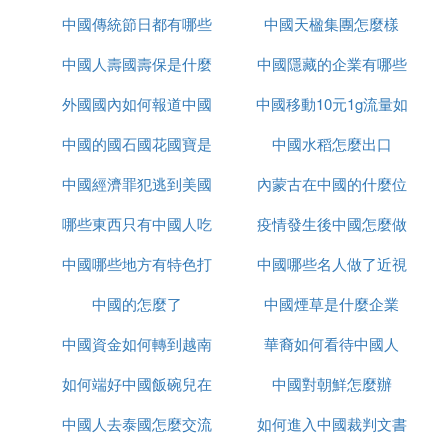
中國傳統節日都有哪些
中國天楹集團怎麼樣
的
中國人壽國壽保是什麼
中國隱藏的企業有哪些
外國國內如何報道中國
中國移動10元1g流量如
中國的國石國花國寶是
疫情
中國水稻怎麼出口
何取消
中國經濟罪犯逃到美國
什麼
內蒙古在中國的什麼位
哪些東西只有中國人吃
怎麼辦
疫情發生後中國怎麼做
置
中國哪些地方有特色打
中國哪些名人做了近視
的
中國的怎麼了
鼓
中國煙草是什麼企業
手術
中國資金如何轉到越南
華裔如何看待中國人
如何端好中國飯碗兒在
炒股
中國對朝鮮怎麼辦
中國人去泰國怎麼交流
線播放
如何進入中國裁判文書