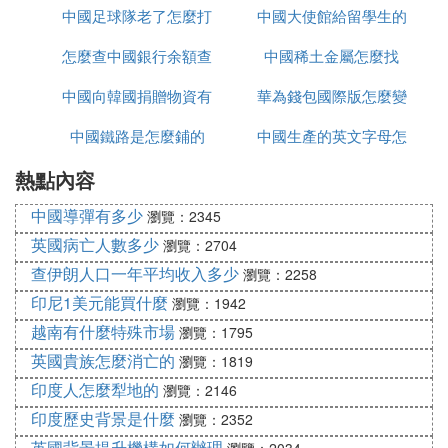
中國足球隊老了怎麼打
中國大使館給留學生的
網官網
怎麼查中國銀行余額查
亞洲杯
中國稀土金屬怎麼找
健康包有什麼
中國向韓國捐贈物資有
詢
華為錢包國際版怎麼變
中國鐵路是怎麼鋪的
哪些
中國生產的英文字母怎
為中國版
熱點內容
麼寫
中國導彈有多少
瀏覽：2345
英國病亡人數多少
瀏覽：2704
查伊朗人口一年平均收入多少
瀏覽：2258
印尼1美元能買什麼
瀏覽：1942
越南有什麼特殊市場
瀏覽：1795
英國貴族怎麼消亡的
瀏覽：1819
印度人怎麼犁地的
瀏覽：2146
印度歷史背景是什麼
瀏覽：2352
英國背景提升機構如何辦理