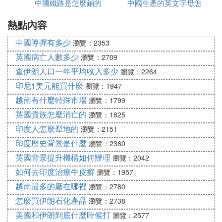
中國鐵路是怎麼鋪的
哪些
中國生產的英文字母怎
為中國版
熱點內容
麼寫
中國導彈有多少
瀏覽：2353
英國病亡人數多少
瀏覽：2709
查伊朗人口一年平均收入多少
瀏覽：2264
印尼1美元能買什麼
瀏覽：1947
越南有什麼特殊市場
瀏覽：1799
英國貴族怎麼消亡的
瀏覽：1825
印度人怎麼犁地的
瀏覽：2151
印度歷史背景是什麼
瀏覽：2360
英國背景提升機構如何辦理
瀏覽：2042
如何去印度治療牛皮癬
瀏覽：1957
越南最多的廠在哪裡
瀏覽：2780
怎麼買伊朗石化產品
瀏覽：2738
美國和伊朗到底什麼時候打
瀏覽：2577