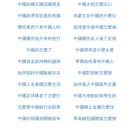
中國的國石國花國寶是
疫情
中國水稻怎麼出口
何取消
中國經濟罪犯逃到美國
什麼
內蒙古在中國的什麼位
哪些東西只有中國人吃
怎麼辦
疫情發生後中國怎麼做
置
中國哪些地方有特色打
中國哪些名人做了近視
的
中國的怎麼了
鼓
中國煙草是什麼企業
手術
中國資金如何轉到越南
華裔如何看待中國人
如何端好中國飯碗兒在
炒股
中國對朝鮮怎麼辦
中國人去泰國怎麼交流
線播放
如何進入中國裁判文書
中國足球隊老了怎麼打
中國大使館給留學生的
網官網
怎麼查中國銀行余額查
亞洲杯
中國稀土金屬怎麼找
健康包有什麼
中國向韓國捐贈物資有
詢
華為錢包國際版怎麼變