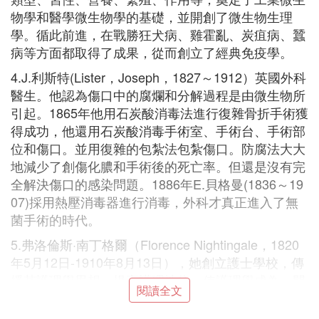
物學和醫學微生物學的基礎，並開創了微生物生理
學。循此前進，在戰勝狂犬病、雞霍亂、炭疽病、蠶
病等方面都取得了成果，從而創立了經典免疫學。
4.J.利斯特(Lister，Joseph，1827～1912）英國外科
醫生。他認為傷口中的腐爛和分解過程是由微生物所
引起。1865年他用石炭酸消毒法進行復雜骨折手術獲
得成功，他還用石炭酸消毒手術室、手術台、手術部
位和傷口。並用復雜的包紮法包紮傷口。防腐法大大
地減少了創傷化膿和手術後的死亡率。但還是沒有完
全解決傷口的感染問題。1886年E.貝格曼(1836～19
07)採用熱壓消毒器進行消毒，外科才真正進入了無
菌手術的時代。
5.弗洛倫斯·南丁格爾（Florence Nightingale，1820
年5月12日-1910年8月13日），她創立護士學校，傳
播其護理學思想，提高護理地位，使護理學成為一門
閱讀全文
科學。她因在克里米亞戰爭中率護士進行戰地救護而
聞名，被譽為「提燈女神」。1908年3月16日，她在