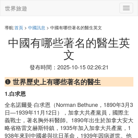
世界旅遊
切
換
導
航
導航:
首頁
>
中國訊息
> 中國有哪些著名的醫生英文
中國有哪些著名的醫生英
文
發布時間：2025-10-15 02:26:21
❶ 世界歷史上有哪些著名的醫生
1.白求恩
全名諾爾曼·白求恩（Norman Bethune，1890年3月3
日—1939年11月12日），加拿大共產黨員，國際主
義戰士，著名胸外科醫師。1890年出生於加拿大安大
略省格雷文赫斯特鎮，1935年加入加拿大共產黨，1
938年來到中國參與抗日革命，1939年因病逝世。他