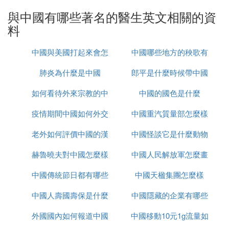
88歲高齡時被授予倫敦城自由獎。她是世界上第一個
與中國有哪些著名的醫生英文相關的資
真正的女護士，開創了護理事業。「5.12"國際護士
料
節是全世界護士的共同節日，就是為了紀念這位近代
護理的創始人而設立的，這一天就是弗洛倫斯·南丁
中國與美國打起來會怎
中國哪些地方的秧歌有
格爾的生日。
肺炎為什麼是中國
麼樣
郎平是什麼時候帶中國
名
(1)中國有哪些著名的醫生英文擴展閱讀：
如何看待外來宗教的中
中國的國色是什麼
女排的
中國古代十大名醫是指扁鵲、華佗、張仲景、皇甫
疫情期間中國如何外交
國化
中國重汽質量部怎麼樣
謐、葉桂、孫思邈、錢乙、宋慈、李時珍、葛洪，所
屬領域是中醫和中葯。著有作品《扁鵲內經》、《外
老外如何評價中國的漢
中國怪談它是什麼動物
經》、《瀕湖脈學》、《奇經八脈考》。
赫魯曉夫對中國怎麼樣
服
中國人民解放軍怎麼畫
中國傳統節日都有哪些
中國天楹集團怎麼樣
的
中國人壽國壽保是什麼
中國隱藏的企業有哪些
外國國內如何報道中國
中國移動10元1g流量如