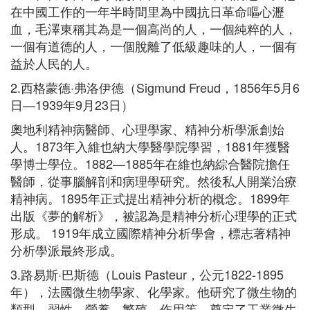
在中國工作的一年半時間里為中國抗日革命嘔心瀝
血，毛澤東稱其為是一個高尚的人，一個純粹的人，
一個有道德的人，一個脫離了低級趣味的人，一個有
益於人民的人。
2.西格蒙德·弗洛伊德（Sigmund Freud，1856年5月6
日—1939年9月23日）
奧地利精神病醫師、心理學家、精神分析學派創始
人。1873年入維也納大學醫學院學習，1881年獲醫
學博士學位。1882—1885年在維也納綜合醫院擔任
醫師，從事腦解剖和病理學研究。然後私人開業治療
精神病。1895年正式提出精神分析的概念。1899年
出版《夢的解析》，被認為是精神分析心理學的正式
形成。 1919年成立國際精神分析學會，標志著精神
分析學派最終形成。
3.路易斯·巴斯德（Louis Pasteur，公元1822-1895
年），法國微生物學家、化學家。他研究了微生物的
類型、習性、營養、繁殖、作用等，奠定了工業微生