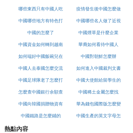
於新疆和西藏，邊界離新德里400公里左右，斑公湖
一帶戰前印度有駐軍，是不是印度固有領土，我也不
哪些東西只有中國人吃
怎麼辦
疫情發生後中國怎麼做
置
清楚，現在被我們佔領著。印度在這里丟得領土最
中國哪些地方有特色打
中國哪些名人做了近視
的
多。 這里的土地爭端涉及土地面積約為21萬平方公
里，印度聲稱是30萬，歷史上曾經是屬於印度的克什
中國的怎麼了
鼓
中國煙草是什麼企業
手術
米爾，至於是怎麼落到我們手裡的，我沒看到過有關
中國資金如何轉到越南
華裔如何看待中國人
資料。這里比較荒涼，但我們在這里取得的實地是最
多的。原本在這里打仗是策應東線的主戰場的，是個
如何端好中國飯碗兒在
炒股
中國對朝鮮怎麼辦
威脅新德里的戰略，據說是劉伯誠元帥的主意。印度
在這里並沒有怎麼挑起事端。這里也是現在領土談判
中國人去泰國怎麼交流
線播放
如何進入中國裁判文書
分歧最大得地方。今天，印度人說克什米爾是印、
中國足球隊老了怎麼打
中國大使館給留學生的
網官網
巴、中三國佔領就是這個原因。印度當年是既要這塊
地方，也要讓我們讓出藏南的亞東、達旺、下察偶等
怎麼查中國銀行余額查
亞洲杯
中國稀土金屬怎麼找
健康包有什麼
地，我們當年作戰，是兩線作戰，都勝利了，在藏南
中國向韓國捐贈物資有
詢
華為錢包國際版怎麼變
達旺那裡是主戰場。 在中印雙方的領土爭端里，涉
及約30萬平方公里，我們占著26萬左右，印度在戰爭
中國鐵路是怎麼鋪的
哪些
中國生產的英文字母怎
為中國版
中沒有達到他們態念鎮的主張邊界，而且還丟了一些
戰前還控制的土地，這是他們一直感到屈辱的原因。
熱點內容
麼寫