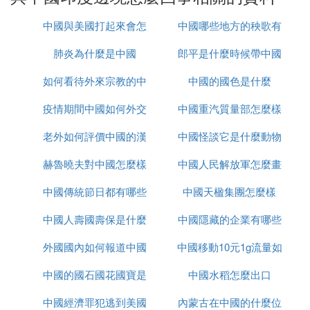
是印度控制的地方，你能說那是我們的地方嗎？我們
所說的9萬平方公里的土地，實際是一種策略，是為
中國與美國打起來會怎
中國哪些地方的秧歌有
了高前在談判中增加籌碼而已，是人們打官司常用的
手段。實際上，很多地方，屬不屬於我們，我們自己
肺炎為什麼是中國
麼樣
郎平是什麼時候帶中國
名
也不知道。62年戰爭後，我們只是在主戰場達旺一帶
如何看待外來宗教的中
中國的國色是什麼
女排的
後撤了，撤到了戰前實際控制線。但我們的邊防哨所
實際是朝印度方面挺進不少，其他地方基本沒後撤。
疫情期間中國如何外交
國化
中國重汽質量部怎麼樣
達旺至下察偶一帶，最多3萬平方公里，誰要是感興
老外如何評價中國的漢
中國怪談它是什麼動物
趣可以自己拿某些喊著丟失土地的人提供的地圖，用
比例尺去算一下，看看有多少。這里是喜馬拉雅山的
赫魯曉夫對中國怎麼樣
服
中國人民解放軍怎麼畫
南山坡，的確是不毛之地。 亞東在中、印、尼泊爾
三國交界處，號稱「西藏的江南」，是我們的傳統領
中國傳統節日都有哪些
中國天楹集團怎麼樣
的
地，我們並沒有丟掉這里，現在是一個西藏的一個
中國人壽國壽保是什麼
中國隱藏的企業有哪些
縣，有解放軍駐扎。這里*近錫金，我們所聲稱的9萬
平方公里，也包括錫金在內，因為錫金曾經歸西藏管
外國國內如何報道中國
中國移動10元1g流量如
過，錫金屬於我們嗎？我們自己也不清楚。但我們至
中國的國石國花國寶是
疫情
中國水稻怎麼出口
何取消
今不承認錫金是印度的，而把它當作一個獨立國家。
二、 西線新疆阿克賽欽地區附近 這塊地方現分別屬
中國經濟罪犯逃到美國
什麼
內蒙古在中國的什麼位