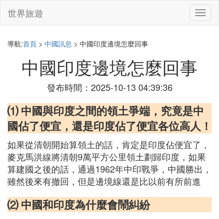
世界旅遊
切
換
導
航
導航:
首頁
>
中國訊息
> 中國印度邊境怎麼回事
中國印度邊境怎麼回事
發布時間：2025-10-13 04:39:36
⑴ 中國與印度之間的領土爭端，究竟是中
國佔了便宜，還是印度佔了便宜各位高人！
如果從清朝開始算領土的話，肯定是印度佔便宜了，
麥克馬洪線將清朝9萬平方公里領土劃歸印度，如果
算建國之後的話，通過1962年中印戰爭，中國勝出，
雖然後來有撤回，但是邊境線還是比以前有所前進
⑵ 中國和印度為什麼會鬧糾紛