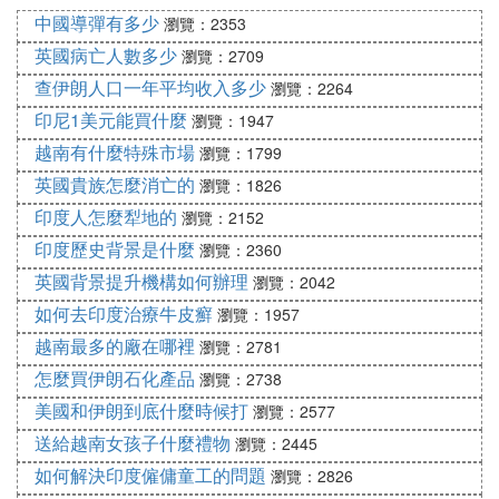
這場戰爭後，雙方領土實際控制和戰前變化很大，我
中國導彈有多少
瀏覽：2353
們除在達旺一帶的不毛之地撤回到了戰前實際控制
英國病亡人數多少
瀏覽：2709
線，其他都向印度方面擴張了。我們的實際控制地方
還比戰前多出許多，你說我們吃虧了嗎？我們的政府
查伊朗人口一年平均收入多少
瀏覽：2264
總不能說我們侵佔了別人多少多少土地吧。真正得到
印尼1美元能買什麼
瀏覽：1947
好處的人是不會說的。
越南有什麼特殊市場
瀏覽：1799
英國貴族怎麼消亡的
瀏覽：1826
印度人怎麼犁地的
瀏覽：2152
印度歷史背景是什麼
瀏覽：2360
英國背景提升機構如何辦理
瀏覽：2042
如何去印度治療牛皮癬
瀏覽：1957
越南最多的廠在哪裡
瀏覽：2781
怎麼買伊朗石化產品
瀏覽：2738
美國和伊朗到底什麼時候打
瀏覽：2577
送給越南女孩子什麼禮物
瀏覽：2445
如何解決印度僱傭童工的問題
瀏覽：2826