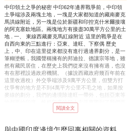
中印領土之爭的秘密 中印62年邊界戰爭前，中印領
土爭端涉及兩塊土地，一塊是大家都知道的藏南麥克
馬洪線附近，另一塊是位於新疆和印控克什米爾接壤
的阿克塞欽地區。兩塊地方有接盡30萬平方公里的土
地 . 一、 東線西藏麥克馬紅線附近 這里的戰爭是在
自西向東的三點進行：亞東、達旺、下察偶 歷史
上，中、印在這里從來都沒有進行過邊界劃分，是一
筆糊塗帳，我國聲稱擁有的邦迪拉、德讓宗等地，雖
然有藏民居住，在歷史上我們從來沒有擁有過，也沒
有在那裡設過政府機關。（據說西藏政府幾百年前在
這里收過稅）外交爭端涉及9萬平方公里，但雙方打
仗爭奪的地方是不到4萬平方公里不毛之地，如果按
麥線的劃分，我們的邊境除達旺一帶外，包括亞東等
地都要給印度，帆粗印度的領土主張實際到了我們西
閱讀全文
藏的錯那縣這里。我們能答應嗎？亞東、下察偶等地
我們始終牢牢把握著。至於很多人說的水草豐美之
地，是印度的提斯譜兒這塊地方，那裡幾千年來始終
與中國印度邊境怎麼回事相關的資料