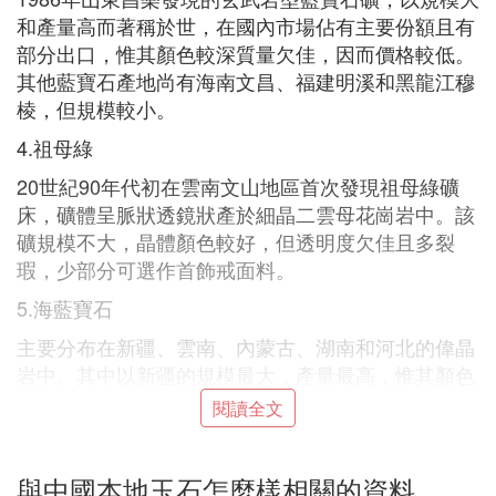
和產量高而著稱於世，在國內市場佔有主要份額且有
部分出口，惟其顏色較深質量欠佳，因而價格較低。
其他藍寶石產地尚有海南文昌、福建明溪和黑龍江穆
棱，但規模較小。
4.祖母綠
20世紀90年代初在雲南文山地區首次發現祖母綠礦
床，礦體呈脈狀透鏡狀產於細晶二雲母花崗岩中。該
礦規模不大，晶體顏色較好，但透明度欠佳且多裂
瑕，少部分可選作首飾戒面料。
5.海藍寶石
主要分布在新疆、雲南、內蒙古、湖南和河北的偉晶
岩中。其中以新疆的規模最大，產量最高，惟其顏色
偏淺不夠理想。其他地區產量較小。
閱讀全文
6.碧璽(電氣石)
主要產自新疆、雲南和內蒙古的偉晶岩分布區，常與
與中國本地玉石怎麼樣相關的資料