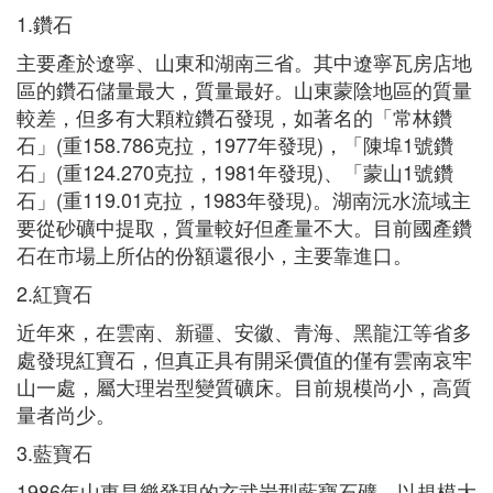
1.鑽石
主要產於遼寧、山東和湖南三省。其中遼寧瓦房店地
區的鑽石儲量最大，質量最好。山東蒙陰地區的質量
較差，但多有大顆粒鑽石發現，如著名的「常林鑽
石」(重158.786克拉，1977年發現)，「陳埠1號鑽
石」(重124.270克拉，1981年發現)、「蒙山1號鑽
石」(重119.01克拉，1983年發現)。湖南沅水流域主
要從砂礦中提取，質量較好但產量不大。目前國產鑽
石在市場上所佔的份額還很小，主要靠進口。
2.紅寶石
近年來，在雲南、新疆、安徽、青海、黑龍江等省多
處發現紅寶石，但真正具有開采價值的僅有雲南哀牢
山一處，屬大理岩型變質礦床。目前規模尚小，高質
量者尚少。
3.藍寶石
1986年山東昌樂發現的玄武岩型藍寶石礦，以規模大