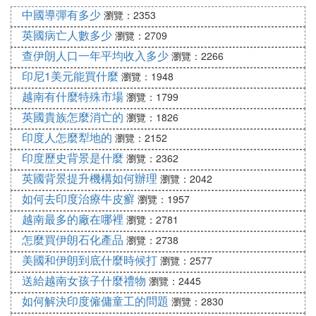
中國盛產水晶，產地達1000 處，僅已探明的水晶礦
中國導彈有多少
瀏覽：2353
就有100 多處，遍布全國各省，主要分布在江蘇、海
英國病亡人數多少
瀏覽：2709
南、廣西、廣東、內蒙古、黑龍江、雲南、新疆、福
查伊朗人口一年平均收入多少
瀏覽：2266
建、青海、河南、山西等省。
印尼1美元能買什麼
瀏覽：1948
江蘇東海一帶是國內水晶的最大產地，分布范圍近10
越南有什麼特殊市場
瀏覽：1799
2
00km
，水晶年產量達500 余噸。礦床類型有偉晶岩
英國貴族怎麼消亡的
型、含長石石英脈型、石英脈型等，附近還有水晶砂
瀏覽：1826
礦。該地已建成我國最大水晶飾品交易市場。
印度人怎麼犁地的
瀏覽：2152
印度歷史背景是什麼
瀏覽：2362
二、玉石類
英國背景提升機構如何辦理
瀏覽：2042
中國是世界上用玉歷史最早和產玉最豐富的國家，被
如何去印度治療牛皮癬
瀏覽：1957
稱為「玉石之國」。據統計，我國目前開發的用於雕
越南最多的廠在哪裡
琢工藝品的玉石(包括一部分彩石)品種超過100 種。
瀏覽：2781
現在就市場上常見到的一些玉石品種予以介紹。
怎麼買伊朗石化產品
瀏覽：2738
美國和伊朗到底什麼時候打
瀏覽：2577
1.軟玉
送給越南女孩子什麼禮物
瀏覽：2445
中國盛產軟玉，尤以玉雕藝術精湛絕美和玉文化博大
如何解決印度僱傭童工的問題
瀏覽：2830
精深著稱於世，被譽為「東方藝術」。中國軟玉以新