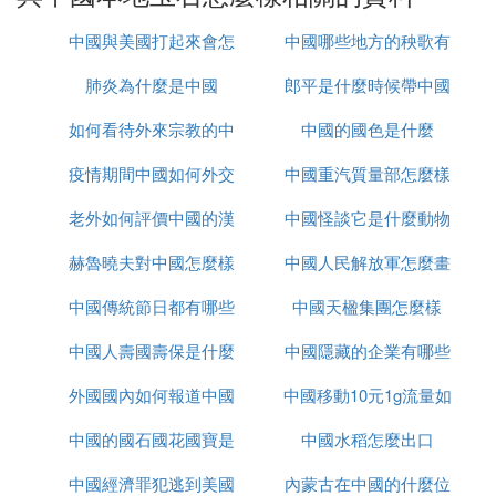
海藍寶石相伴產出。其產量仍以新疆為主。
中國與美國打起來會怎
中國哪些地方的秧歌有
7.橄欖石
肺炎為什麼是中國
麼樣
郎平是什麼時候帶中國
名
橄欖石主要產自第三紀鹼性玄武岩的深源包體中。著
名產地是河北萬全大麻坪和吉林蛟河大石河，其質量
如何看待外來宗教的中
中國的國色是什麼
女排的
較好、產量較大，不僅可滿足國內市場的需求，還出
口國外，是我國少有的豐產寶石品種。
疫情期間中國如何外交
國化
中國重汽質量部怎麼樣
8.托帕石(黃玉)
老外如何評價中國的漢
中國怪談它是什麼動物
主要產於兩廣地區的花崗偉晶岩晶洞，熱液型鎢錫石
赫魯曉夫對中國怎麼樣
服
中國人民解放軍怎麼畫
英脈及其殘坡積和沖積層中。晶體以無色透明者居
多，亦見有淡瑰紅色、淡藍色、淺黃色和棕色，常與
中國傳統節日都有哪些
中國天楹集團怎麼樣
的
水晶共生。雲南、甘肅和疆地區亦有零星產出。
中國人壽國壽保是什麼
中國隱藏的企業有哪些
9.石榴子石
外國國內如何報道中國
中國移動10元1g流量如
石榴子石產出的品種較多，有鎂鋁榴石、錳鋁榴石、
鈣鋁榴石、鈣鐵榴石、鐵鋁榴石等。紅色鎂鋁榴石主
中國的國石國花國寶是
疫情
中國水稻怎麼出口
何取消
要產自江蘇東海，黑龍江鶴崗和福建明溪。江蘇東海
中國經濟罪犯逃到美國
什麼
內蒙古在中國的什麼位
所產石榴子石品質較好，有「江蘇紅寶石」的美稱，