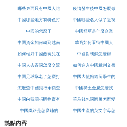
惟粒度偏小。黑龍江所產石榴子石質量也很好，晶體
哪些東西只有中國人吃
怎麼辦
疫情發生後中國怎麼做
置
大且雜質少。福建明溪的石榴子石與藍寶石伴生產
中國哪些地方有特色打
中國哪些名人做了近視
的
出，晶體以橙紅色為主。這幾個地方的石榴子石主要
產自砂礦。
中國的怎麼了
鼓
中國煙草是什麼企業
手術
橙黃-橙紅色錳鋁榴石見於新疆阿勒泰的偉晶岩晶洞
中國資金如何轉到越南
華裔如何看待中國人
中，個體較大，但產出很少。
如何端好中國飯碗兒在
炒股
中國對朝鮮怎麼辦
綠色、黃綠色鈣鋁榴石見於新疆布爾津縣，粒徑0.5
～2cm，優質品有「阿爾泰祖母綠」美稱，但僅零星
中國人去泰國怎麼交流
線播放
如何進入中國裁判文書
產出。
中國足球隊老了怎麼打
中國大使館給留學生的
網官網
綠色鈣鐵榴石，又名翠榴石，發現於新疆准噶爾盆地
西部超基性岩中的石棉脈中，但僅零星產出。
怎麼查中國銀行余額查
亞洲杯
中國稀土金屬怎麼找
健康包有什麼
暗紅色的鐵鋁榴石產於區域變質岩中，吉林通化、河
中國向韓國捐贈物資有
詢
華為錢包國際版怎麼變
北邢台、四川汶川等多處產出、這類石榴子石一般質
量不高，價值較低。
中國鐵路是怎麼鋪的
哪些
中國生產的英文字母怎
為中國版
10.水晶
熱點內容
麼寫