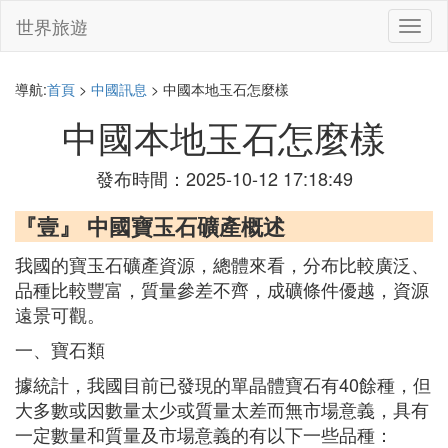
世界旅遊
切
換
導
航
導航:
首頁
>
中國訊息
> 中國本地玉石怎麼樣
中國本地玉石怎麼樣
發布時間：2025-10-12 17:18:49
『壹』 中國寶玉石礦產概述
我國的寶玉石礦產資源，總體來看，分布比較廣泛、
品種比較豐富，質量參差不齊，成礦條件優越，資源
遠景可觀。
一、寶石類
據統計，我國目前已發現的單晶體寶石有40餘種，但
大多數或因數量太少或質量太差而無市場意義，具有
一定數量和質量及市場意義的有以下一些品種：