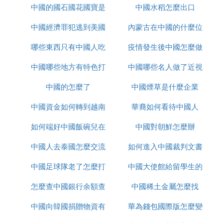
造價低廉，可以說趕上了世界先近水平，特別是W86
中國的國石國花國寶是
疫情
中國水稻怎麼出口
何取消
式的360°環射能力和遠射程，在世界同類火炮中首屈
中國經濟罪犯逃到美國
什麼
內蒙古在中國的什麼位
一指。 4、59-1式130毫米牽引加農炮： 59-1式130
毫米加農炮在20世紀七、八十年代，一直是中國炮兵
哪些東西只有中國人吃
怎麼辦
疫情發生後中國怎麼做
置
的主力當家炮，裝備炮兵師及以後各集團軍屬炮兵。
59-1式130毫米加農炮配用有殺爆燃彈（射程30公
中國哪些地方有特色打
中國哪些名人做了近視
的
里），遠程殺爆彈（32公里），底排增程彈（38公
中國的怎麼了
鼓
中國煙草是什麼企業
手術
里），反坦克子母彈（25公里）等彈葯。 中國兵器
工業還將W88式155毫米加榴炮的身管加裝到經局部
中國資金如何轉到越南
華裔如何看待中國人
改進的59-1式130毫米加農炮炮架上，發展出GM45 1
如何端好中國飯碗兒在
炒股
中國對朝鮮怎麼辦
55毫米加榴炮。此舉與59-1式的研製思路頗為相似，
GM45不但保留了W88式155毫米加榴炮的彈道性
中國人去泰國怎麼交流
線播放
如何進入中國裁判文書
能，可發射其全部彈種，具有相同的射程和威力，而
且炮重減輕，火線高度降低，成本下降。 火炮的壽
中國足球隊老了怎麼打
中國大使館給留學生的
網官網
命主要體現在身管壽命上。GM45為大量裝備的59-1
怎麼查中國銀行余額查
亞洲杯
中國稀土金屬怎麼找
健康包有什麼
式130毫米加農炮、66式152毫米加榴炮的綜合利用
找到了一條出路。 5、83式152毫米牽引加農炮： 83
中國向韓國捐贈物資有
詢
華為錢包國際版怎麼變
式152毫米加農炮主要用來替代59-1式130毫米加農