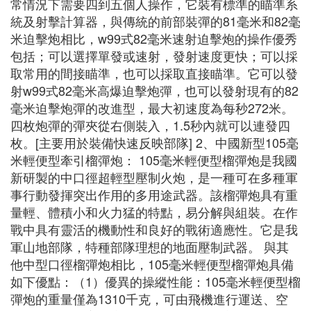
常情況下需要四到五個人操作，它裝有標準的瞄準系
統及射擊計算器，與傳統的前部裝彈的81毫米和82毫
米迫擊炮相比，w99式82毫米速射迫擊炮的操作優秀
包括；可以選擇單發或速射，發射速度更快；可以採
取常用的間接瞄準，也可以採取直接瞄準。它可以發
射w99式82毫米高爆迫擊炮彈，也可以發射現有的82
毫米迫擊炮彈的改進型，最大初速度為每秒272米。
四枚炮彈的彈夾從右側裝入，1.5秒內就可以連發四
枚。[主要用於裝備快速反映部隊] 2、中國新型105毫
米輕便型牽引榴彈炮： 105毫米輕便型榴彈炮是我國
新研製的中口徑超輕型壓制火炮，是一種可在多種軍
事行動發揮突出作用的多用途武器。該榴彈炮具有重
量輕、體積小和火力猛的特點，易分解與組裝。在作
戰中具有靈活的機動性和良好的戰術適應性。它是我
軍山地部隊，特種部隊理想的地面壓制武器。 與其
他中型口徑榴彈炮相比，105毫米輕便型榴彈炮具備
如下優點：（1）優異的操縱性能：105毫米輕便型榴
彈炮的重量僅為1310千克，可由飛機進行運送、空