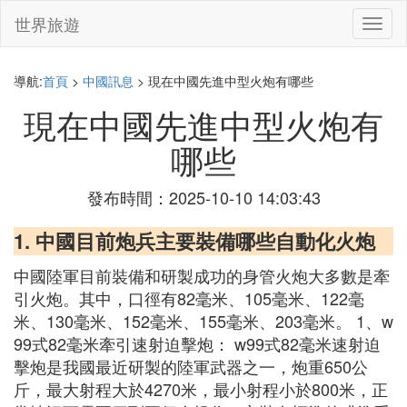
世界旅遊
切
換
導
航
導航:
首頁
>
中國訊息
> 現在中國先進中型火炮有哪些
現在中國先進中型火炮有
哪些
發布時間：2025-10-10 14:03:43
1. 中國目前炮兵主要裝備哪些自動化火炮
中國陸軍目前裝備和研製成功的身管火炮大多數是牽
引火炮。其中，口徑有82毫米、105毫米、122毫
米、130毫米、152毫米、155毫米、203毫米。 1、w
99式82毫米牽引速射迫擊炮： w99式82毫米速射迫
擊炮是我國最近研製的陸軍武器之一，炮重650公
斤，最大射程大於4270米，最小射程小於800米，正