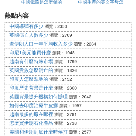
中國鐵路是怎麼鋪的
哪些
中國生產的英文字母怎
為中國版
炮，裝備陸軍集團軍屬炮兵師，用來壓制和殲滅敵有
生力量，通信聯絡系統和後方設施，擊毀敵主戰坦
熱點內容
麼寫
可、裝甲車輛和自行火炮，破壞敵野戰防禦工事。作
中國導彈有多少
為海岸炮，可消滅敵水上目標。該炮全炮重10噸左
瀏覽：2353
右。主要技術特點表現為：一、初速高，達到了每秒
英國病亡人數多少
瀏覽：2709
955米，這也是實現遠射程的前提。二、射程遠，最
查伊朗人口一年平均收入多少
瀏覽：2264
大射程達到30公里，這已經超出了中國以往火炮的射
印尼1美元能買什麼
瀏覽：1948
程。三、射速快，每分鍾為3~4發，在當時的大口徑
越南有什麼特殊市場
瀏覽：1799
火炮中，這樣的射速已是比較快的了。此外，該炮的
英國貴族怎麼消亡的
瀏覽：1826
高低射界為-2.5度~+45度，方向射界左24度，右26
印度人怎麼犁地的
度，行軍戰斗轉換時間3~4分鍾，運動方式可以用汽
瀏覽：2152
車，也可以用履帶車牽引。其運動速度在良好的公路
印度歷史背景是什麼
瀏覽：2360
上可達每小時60公里，越野條件下，為每小時15公
英國背景提升機構如何辦理
瀏覽：2042
里。這種良好的作戰性能，不僅深受部隊的歡迎，而
如何去印度治療牛皮癬
瀏覽：1957
且也大大提高了作戰部隊炮兵的火力突擊能力。 6、
越南最多的廠在哪裡
瀏覽：2781
W88式155毫米牽引加榴炮： W88式155毫米加榴炮
怎麼買伊朗石化產品
瀏覽：2738
於1985年開始研製，1988年通過國家鑒定，外貿名
美國和伊朗到底什麼時候打
瀏覽：2577
稱為WA021155毫米加榴炮。該炮全重9.8噸，由10