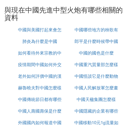
引）、5300毫米（畜力牽引）； 反坦克火炮狀態 發
與現在中國先進中型火炮有哪些相關的
射速度 8發/分；炮膛軸距地高度 690毫米；方向射界
資料
±28°；高低射界 -5~+25°； 作戰狀態火炮尺寸：高
度 1550毫米；長度 4000毫米；長度 4700毫米； 牽
中國與美國打起來會怎
中國哪些地方的秧歌有
引狀態火炮尺寸：高度 1900毫米；寬度 1500毫米；
長度 3650毫米（車輛牽引）、5300毫米（畜力牽
肺炎為什麼是中國
麼樣
郎平是什麼時候帶中國
名
引）； 3、W86式122毫米牽引榴彈炮： W86式122
毫米榴彈炮是參照蘇聯D-30型122毫米榴彈炮，根據
如何看待外來宗教的中
中國的國色是什麼
女排的
現代戰爭的需要於1985年研製成功的師屬榴彈炮，用
疫情期間中國如何外交
國化
中國重汽質量部怎麼樣
於替代大量裝備的老式的54式和54-1或122毫米榴彈
炮。W86式122毫米榴彈炮的身管較長，為30倍口
老外如何評價中國的漢
中國怪談它是什麼動物
徑，全重3.2噸，射速每分6~8發，具有360°射界，可
赫魯曉夫對中國怎麼樣
服
中國人民解放軍怎麼畫
使用殺傷榴彈、破甲彈、增程彈、煙幕彈、照明彈及
反裝甲子母彈等多種彈葯，使用一般炮彈的射程為18
中國傳統節日都有哪些
中國天楹集團怎麼樣
的
公里，使用底凹增程彈射程可達21公里。W86式使用
的反裝甲子母彈內裝30枚子彈、破甲厚度500毫米，
中國人壽國壽保是什麼
中國隱藏的企業有哪些
最大射程15公里。與國內外同類榴彈炮相比，W86式
外國國內如何報道中國
中國移動10元1g流量如
結構緊湊、操作方便、射程遠、精度高、工藝簡單、