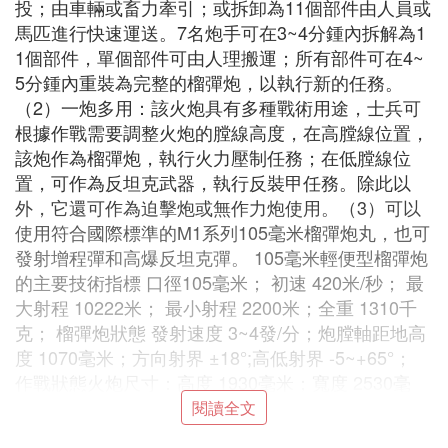
投；由車輛或畜力牽引；或拆卸為11個部件由人員或
馬匹進行快速運送。7名炮手可在3~4分鍾內拆解為1
1個部件，單個部件可由人理搬運；所有部件可在4~
5分鍾內重裝為完整的榴彈炮，以執行新的任務。
（2）一炮多用：該火炮具有多種戰術用途，士兵可
根據作戰需要調整火炮的膛線高度，在高膛線位置，
該炮作為榴彈炮，執行火力壓制任務；在低膛線位
置，可作為反坦克武器，執行反裝甲任務。除此以
外，它還可作為迫擊炮或無作力炮使用。（3）可以
使用符合國際標準的M1系列105毫米榴彈炮丸，也可
發射增程彈和高爆反坦克彈。 105毫米輕便型榴彈炮
的主要技術指標 口徑105毫米； 初速 420米/秒； 最
大射程 10222米； 最小射程 2200米；全重 1310千
克； 榴彈炮狀態 發射速度 3~4發/分；炮膛軸距地高
度 1070毫米；方向射界 ±18°;高低射界 -5~+65°；
作戰狀態火炮尺寸：高度 1930毫米；寬度 2530毫
米；長度 4200毫米； 牽引狀態火炮尺寸：高度 190
閱讀全文
0毫米；寬度 1 500毫米；長度 3650毫米（車輛牽