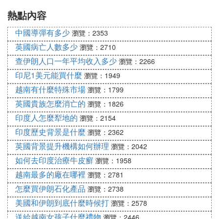
熱點內容
麼寫
中國導彈有多少
瀏覽：2353
英國病亡人數多少
瀏覽：2710
查伊朗人口一年平均收入多少
瀏覽：2266
印尼1美元能買什麼
瀏覽：1949
越南有什麼特殊市場
瀏覽：1799
英國貴族怎麼消亡的
瀏覽：1826
印度人怎麼犁地的
瀏覽：2154
印度歷史背景是什麼
瀏覽：2362
英國背景提升機構如何辦理
瀏覽：2042
如何去印度治療牛皮癬
瀏覽：1958
越南最多的廠在哪裡
瀏覽：2781
怎麼買伊朗石化產品
瀏覽：2738
美國和伊朗到底什麼時候打
瀏覽：2578
送給越南女孩子什麼禮物
瀏覽：2446