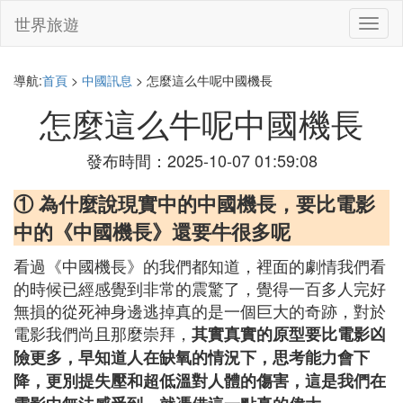
世界旅遊
切
換
導
航
導航:
首頁
>
中國訊息
> 怎麼這么牛呢中國機長
怎麼這么牛呢中國機長
發布時間：2025-10-07 01:59:08
① 為什麼說現實中的中國機長，要比電影
中的《中國機長》還要牛很多呢
看過《中國機長》的我們都知道，裡面的劇情我們看
的時候已經感覺到非常的震驚了，覺得一百多人完好
無損的從死神身邊逃掉真的是一個巨大的奇跡，對於
電影我們尚且那麼崇拜，
其實真實的原型要比電影凶
險更多，早知道人在缺氧的情況下，思考能力會下
降，更別提失壓和超低溫對人體的傷害，這是我們在