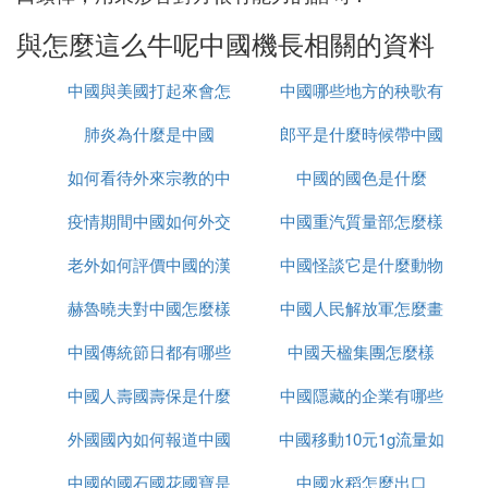
與怎麼這么牛呢中國機長相關的資料
中國與美國打起來會怎
中國哪些地方的秧歌有
肺炎為什麼是中國
麼樣
郎平是什麼時候帶中國
名
如何看待外來宗教的中
中國的國色是什麼
女排的
疫情期間中國如何外交
國化
中國重汽質量部怎麼樣
老外如何評價中國的漢
中國怪談它是什麼動物
赫魯曉夫對中國怎麼樣
服
中國人民解放軍怎麼畫
中國傳統節日都有哪些
中國天楹集團怎麼樣
的
中國人壽國壽保是什麼
中國隱藏的企業有哪些
外國國內如何報道中國
中國移動10元1g流量如
中國的國石國花國寶是
疫情
中國水稻怎麼出口
何取消