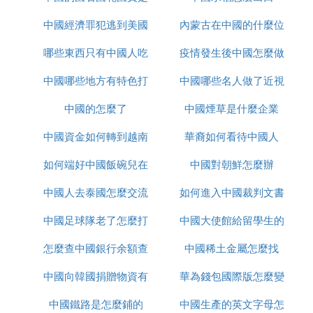
中國經濟罪犯逃到美國
什麼
內蒙古在中國的什麼位
哪些東西只有中國人吃
怎麼辦
疫情發生後中國怎麼做
置
中國哪些地方有特色打
中國哪些名人做了近視
的
中國的怎麼了
鼓
中國煙草是什麼企業
手術
中國資金如何轉到越南
華裔如何看待中國人
如何端好中國飯碗兒在
炒股
中國對朝鮮怎麼辦
中國人去泰國怎麼交流
線播放
如何進入中國裁判文書
中國足球隊老了怎麼打
中國大使館給留學生的
網官網
怎麼查中國銀行余額查
亞洲杯
中國稀土金屬怎麼找
健康包有什麼
中國向韓國捐贈物資有
詢
華為錢包國際版怎麼變
中國鐵路是怎麼鋪的
哪些
中國生產的英文字母怎
為中國版