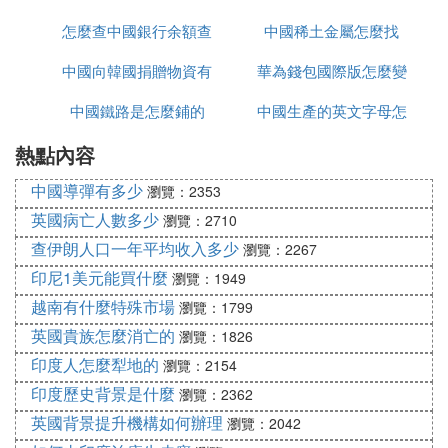
怎麼查中國銀行余額查
亞洲杯
中國稀土金屬怎麼找
健康包有什麼
中國向韓國捐贈物資有
詢
華為錢包國際版怎麼變
中國鐵路是怎麼鋪的
哪些
中國生產的英文字母怎
為中國版
熱點內容
麼寫
中國導彈有多少
瀏覽：2353
英國病亡人數多少
瀏覽：2710
查伊朗人口一年平均收入多少
瀏覽：2267
印尼1美元能買什麼
瀏覽：1949
越南有什麼特殊市場
瀏覽：1799
英國貴族怎麼消亡的
瀏覽：1826
印度人怎麼犁地的
瀏覽：2154
印度歷史背景是什麼
瀏覽：2362
英國背景提升機構如何辦理
瀏覽：2042