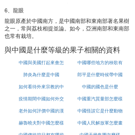
6、龍眼
龍眼原產於中國南方，是中國南部和東南部著名果樹
之一，常與荔枝相提並論。如今，亞洲南部和東南部
也常有栽培。
與中國是什麼等級的果子相關的資料
中國與美國打起來會怎
中國哪些地方的秧歌有
肺炎為什麼是中國
麼樣
郎平是什麼時候帶中國
名
如何看待外來宗教的中
中國的國色是什麼
女排的
疫情期間中國如何外交
國化
中國重汽質量部怎麼樣
老外如何評價中國的漢
中國怪談它是什麼動物
赫魯曉夫對中國怎麼樣
服
中國人民解放軍怎麼畫
中國傳統節日都有哪些
中國天楹集團怎麼樣
的