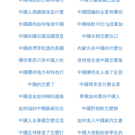
中國人壽國壽保是什麼
中國隱藏的企業有哪些
外國國內如何報道中國
中國移動10元1g流量如
中國的國石國花國寶是
疫情
中國水稻怎麼出口
何取消
中國經濟罪犯逃到美國
什麼
內蒙古在中國的什麼位
哪些東西只有中國人吃
怎麼辦
疫情發生後中國怎麼做
置
中國哪些地方有特色打
中國哪些名人做了近視
的
中國的怎麼了
鼓
中國煙草是什麼企業
手術
中國資金如何轉到越南
華裔如何看待中國人
如何端好中國飯碗兒在
炒股
中國對朝鮮怎麼辦
中國人去泰國怎麼交流
線播放
如何進入中國裁判文書
中國足球隊老了怎麼打
中國大使館給留學生的
網官網