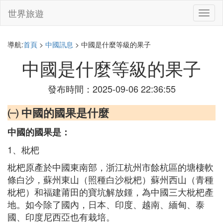
世界旅遊
切
換
導
航
導航:
首頁
>
中國訊息
> 中國是什麼等級的果子
中國是什麼等級的果子
發布時間：2025-09-06 22:36:55
㈠ 中國的國果是什麼
中國的國果是：
1、枇杷
枇杷原產於中國東南部，浙江杭州市餘杭區的塘棲軟
條白沙，蘇州東山（照種白沙枇杷）蘇州西山（青種
枇杷）和福建莆田的寶坑解放鍾，為中國三大枇杷產
地。如今除了國內，日本、印度、越南、緬甸、泰
國、印度尼西亞也有栽培。