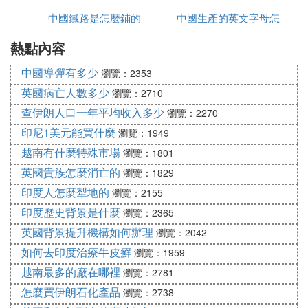
中國鐵路是怎麼鋪的
哪些
中國生產的英文字母怎
為中國版
熱點內容
麼寫
中國導彈有多少
瀏覽：2353
英國病亡人數多少
瀏覽：2710
查伊朗人口一年平均收入多少
瀏覽：2270
印尼1美元能買什麼
瀏覽：1949
越南有什麼特殊市場
瀏覽：1801
英國貴族怎麼消亡的
瀏覽：1829
印度人怎麼犁地的
瀏覽：2155
印度歷史背景是什麼
瀏覽：2365
英國背景提升機構如何辦理
瀏覽：2042
如何去印度治療牛皮癬
瀏覽：1959
越南最多的廠在哪裡
瀏覽：2781
怎麼買伊朗石化產品
瀏覽：2738