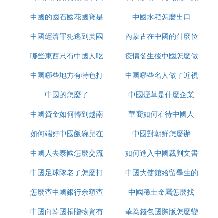
中國的國石國花國寶是
疫情
中國水稻怎麼出口
何取消
中國經濟罪犯逃到美國
什麼
內蒙古在中國的什麼位
哪些東西只有中國人吃
怎麼辦
疫情發生後中國怎麼做
置
中國哪些地方有特色打
中國哪些名人做了近視
的
中國的怎麼了
鼓
中國煙草是什麼企業
手術
中國資金如何轉到越南
華裔如何看待中國人
如何端好中國飯碗兒在
炒股
中國對朝鮮怎麼辦
中國人去泰國怎麼交流
線播放
如何進入中國裁判文書
中國足球隊老了怎麼打
中國大使館給留學生的
網官網
怎麼查中國銀行余額查
亞洲杯
中國稀土金屬怎麼找
健康包有什麼
中國向韓國捐贈物資有
詢
華為錢包國際版怎麼變