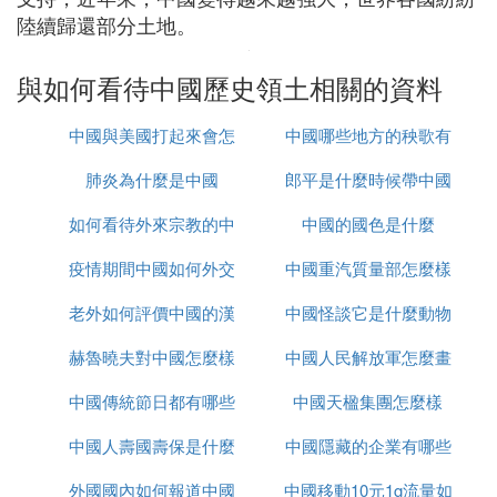
陸續歸還部分土地。
與如何看待中國歷史領土相關的資料
中國與美國打起來會怎
中國哪些地方的秧歌有
肺炎為什麼是中國
麼樣
郎平是什麼時候帶中國
名
如何看待外來宗教的中
中國的國色是什麼
女排的
疫情期間中國如何外交
國化
中國重汽質量部怎麼樣
老外如何評價中國的漢
中國怪談它是什麼動物
赫魯曉夫對中國怎麼樣
服
中國人民解放軍怎麼畫
中國傳統節日都有哪些
中國天楹集團怎麼樣
的
中國人壽國壽保是什麼
中國隱藏的企業有哪些
外國國內如何報道中國
中國移動10元1g流量如