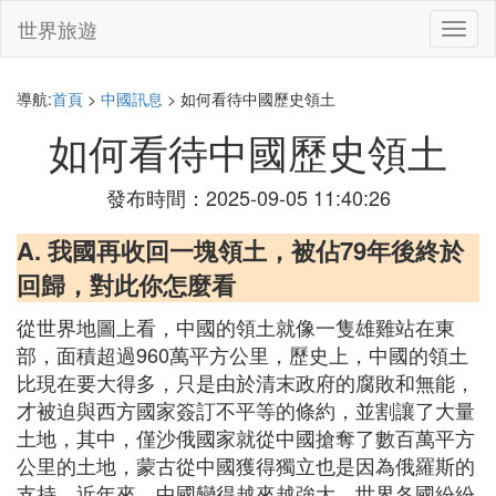
世界旅遊
切
換
導
航
導航:
首頁
>
中國訊息
> 如何看待中國歷史領土
如何看待中國歷史領土
發布時間：2025-09-05 11:40:26
A. 我國再收回一塊領土，被佔79年後終於
回歸，對此你怎麼看
從世界地圖上看，中國的領土就像一隻雄雞站在東
部，面積超過960萬平方公里，歷史上，中國的領土
比現在要大得多，只是由於清末政府的腐敗和無能，
才被迫與西方國家簽訂不平等的條約，並割讓了大量
土地，其中，僅沙俄國家就從中國搶奪了數百萬平方
公里的土地，蒙古從中國獲得獨立也是因為俄羅斯的
支持，近年來，中國變得越來越強大，世界各國紛紛