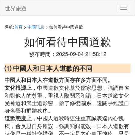
世界旅遊
切
換
導
航
導航:
首頁
>
中國訊息
> 如何看待中國道歉
如何看待中國道歉
發布時間：2025-09-04 21:58:12
⑴ 中國人和日本人道歉的不同
中國人和日本人在道歉方面存在多方面不同。
，中國道歉文化基於儒家思想，強調自省
文化根源上
和對他人的尊重，重視人際關系和諧；日本道歉文化
受神道和武士道影響，除了修復關系，還關乎維護自
身名譽和群體秩序。
，中國人道歉時更注重真誠表達內心愧
道歉態度上
疚，會反思自身錯誤，強調知錯能改；日本人道歉有
時像是一種社交禮儀，不一定是內心真正愧疚，只是