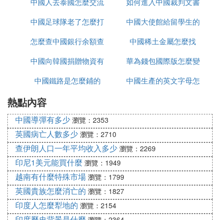
中國人去泰國怎麼交流
線播放
如何進入中國裁判文書
中國足球隊老了怎麼打
中國大使館給留學生的
網官網
怎麼查中國銀行余額查
亞洲杯
中國稀土金屬怎麼找
健康包有什麼
中國向韓國捐贈物資有
詢
華為錢包國際版怎麼變
中國鐵路是怎麼鋪的
哪些
中國生產的英文字母怎
為中國版
熱點內容
麼寫
中國導彈有多少
瀏覽：2353
英國病亡人數多少
瀏覽：2710
查伊朗人口一年平均收入多少
瀏覽：2269
印尼1美元能買什麼
瀏覽：1949
越南有什麼特殊市場
瀏覽：1799
英國貴族怎麼消亡的
瀏覽：1827
印度人怎麼犁地的
瀏覽：2154
印度歷史背景是什麼
瀏覽：2364