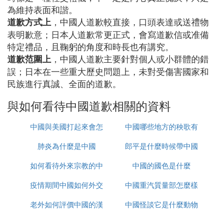
為維持表面和諧。
，中國人道歉較直接，口頭表達或送禮物
道歉方式上
表明歉意；日本人道歉常更正式，會寫道歉信或准備
特定禮品，且鞠躬的角度和時長也有講究。
，中國人道歉主要針對個人或小群體的錯
道歉范圍上
誤；日本在一些重大歷史問題上，未對受傷害國家和
民族進行真誠、全面的道歉。
與如何看待中國道歉相關的資料
中國與美國打起來會怎
中國哪些地方的秧歌有
肺炎為什麼是中國
麼樣
郎平是什麼時候帶中國
名
如何看待外來宗教的中
中國的國色是什麼
女排的
疫情期間中國如何外交
國化
中國重汽質量部怎麼樣
老外如何評價中國的漢
中國怪談它是什麼動物