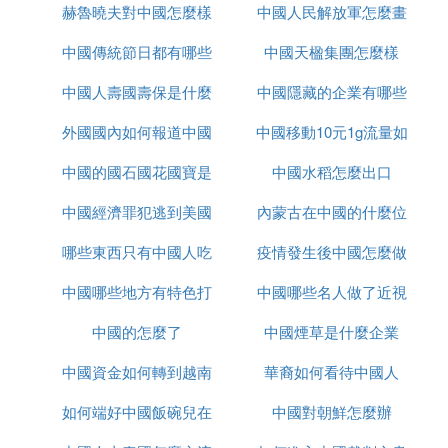
赫魯曉夫對中國怎麼樣
服
中國人民解放軍怎麼畫
中國傳統節日都有哪些
中國天楹集團怎麼樣
的
中國人壽國壽保是什麼
中國隱藏的企業有哪些
外國國內如何報道中國
中國移動10元1g流量如
中國的國石國花國寶是
疫情
中國水稻怎麼出口
何取消
中國經濟罪犯逃到美國
什麼
內蒙古在中國的什麼位
哪些東西只有中國人吃
怎麼辦
疫情發生後中國怎麼做
置
中國哪些地方有特色打
中國哪些名人做了近視
的
中國的怎麼了
鼓
中國煙草是什麼企業
手術
中國資金如何轉到越南
華裔如何看待中國人
如何端好中國飯碗兒在
炒股
中國對朝鮮怎麼辦