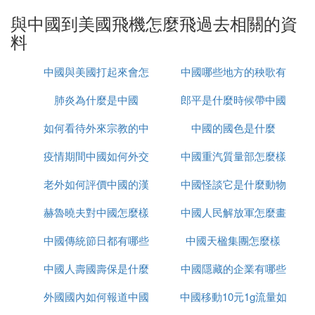
太平洋，一旦出現緊急情況，如飛機故障，將沒有最
近的陸地可供迫降。
與中國到美國飛機怎麼飛過去相關的資
6. 經過加拿大和阿拉斯加的航線，雖然看似繞道，但
料
實際上提供了更多的安全保障，沿途也有多個機場可
以作為緊急迫降的選擇。
中國與美國打起來會怎
中國哪些地方的秧歌有
肺炎為什麼是中國
麼樣
郎平是什麼時候帶中國
名
C. 中國有沒有飛機到到美國的
如何看待外來宗教的中
中國的國色是什麼
女排的
中國沒有飛機直接到美國的。因為中國的飛機飛往美
國，從地圖上看都需要「繞行」，並不是直接穿過太
疫情期間中國如何外交
國化
中國重汽質量部怎麼樣
平洋直達美國。
老外如何評價中國的漢
中國怪談它是什麼動物
地球是個橢圓形的，中美之間所謂的「直飛」並不是
真正的直飛，航空公司會選擇最優和最短的航線的，
赫魯曉夫對中國怎麼樣
服
中國人民解放軍怎麼畫
所以早就規劃好路線了，就不要指路了。二也要考慮
中國傳統節日都有哪些
中國天楹集團怎麼樣
的
到天氣原因。夏天我國所遭受的台風一多半都是在太
平洋里生成的，所乘坐的飛機在太平洋上飛行。
中國人壽國壽保是什麼
中國隱藏的企業有哪些
沒有國家是會在太平洋上建中轉場的，萬一受到惡劣
外國國內如何報道中國
中國移動10元1g流量如
天氣的影響還沒有中轉機場的停靠，那就只能靠駕駛