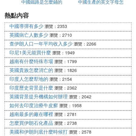
中國鐵路是怎麼鋪的
哪些
中國生產的英文字母怎
為中國版
3、行李托運
熱點內容
麼寫
通常機票有一定的免費重量的行李托運，您坐飛機盡
量按照要求攜帶行李，如果長期出行，行李比較多，
中國導彈有多少
瀏覽：2353
可以事先走物流托運多去，便宜很多，隨身攜帶一個
英國病亡人數多少
瀏覽：2710
包裹，出行也方便。
查伊朗人口一年平均收入多少
瀏覽：2266
印尼1美元能買什麼
瀏覽：1949
越南有什麼特殊市場
瀏覽：1799
英國貴族怎麼消亡的
瀏覽：1826
印度人怎麼犁地的
瀏覽：2154
印度歷史背景是什麼
瀏覽：2362
英國背景提升機構如何辦理
瀏覽：2042
如何去印度治療牛皮癬
瀏覽：1958
越南最多的廠在哪裡
瀏覽：2781
怎麼買伊朗石化產品
瀏覽：2738
美國和伊朗到底什麼時候打
瀏覽：2578