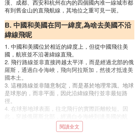
漢、成都、西安和杭州在內的四個國內准一線城市都
有到舊金山的直飛航線，其地位之重可見一斑。
B. 中國和美國在同一緯度,為啥去美國不沿
緯線飛呢
1. 中國和美國位於相近的緯度上，但從中國飛往美
國，航班並不沿著緯線直飛。
2. 飛行路線並非直接跨越太平洋，而是經過北部的俄
羅斯，通過白令海峽，飛向阿拉斯加，然後才抵達美
國本土。
3. 這種路線並非隨意制定，而是基於地理常識。地球
是球形的，而非平面，因此沿緯線飛行並非最短路
徑。
4. 在球形地球表面，往北飛行的實際距離較短。因
此，穿越俄羅斯北部，經過白令海峽到達美國的航
線，實際上是更短的路徑。
閱讀全文
5. 此外，直接沿緯線飛向美國，飛機將會面臨廣闊的