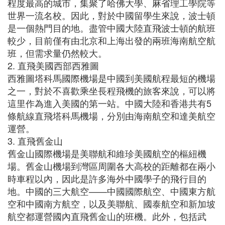
程度最高的城市，集聚了哈佛大學、麻省理工學院等
世界一流名校。因此，對於中國留學生來說，波士頓
是一個熱門目的地。盡管中國大陸直飛波士頓的航班
較少，目前僅有由北京和上海出發的兩班海南航空航
班，但需求量仍然較大。
2. 直飛美國西部西雅圖
西雅圖塔科馬國際機場是中國到美國航程最短的機場
之一，對於不喜歡乘坐長程飛機的旅客來說，可以將
這里作為進入美國的第一站。中國大陸和香港共有5
條航線直飛塔科馬機場，分別由海南航空和達美航空
運營。
3. 直飛舊金山
舊金山國際機場是美聯航和維珍美國航空的樞紐機
場。舊金山機場到灣區周圍各大高校的距離都在兩小
時車程以內，因此是許多海外中國學子的飛行目的
地。中國的三大航空——中國國際航空、中國東方航
空和中國南方航空，以及美聯航、國泰航空和新加坡
航空都運營國內直飛舊金山的班機。此外，包括武