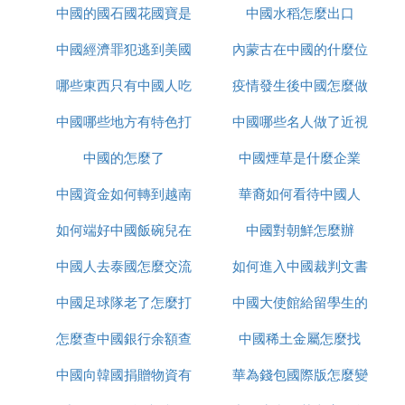
員的技術了。總的來講，地理因素和天氣因素和其他
中國的國石國花國寶是
疫情
中國水稻怎麼出口
何取消
相關的原因。導致沒有直飛的航線，但航空公司也是
中國經濟罪犯逃到美國
什麼
內蒙古在中國的什麼位
為了保障飛機上所有人員的安全。
哪些東西只有中國人吃
怎麼辦
疫情發生後中國怎麼做
置
坐飛機的流程
中國哪些地方有特色打
中國哪些名人做了近視
的
1、機票的購買
中國的怎麼了
鼓
中國煙草是什麼企業
手術
建議出行日期確定下來就要提前購買，越早越好，現
中國資金如何轉到越南
華裔如何看待中國人
在買票也很簡單，用微信、支付寶等手機軟體，或者
在電腦上都可以購買，主要注冊好相關資料，有身份
如何端好中國飯碗兒在
炒股
中國對朝鮮怎麼辦
證就可以了。
中國人去泰國怎麼交流
線播放
如何進入中國裁判文書
2、值機
中國足球隊老了怎麼打
中國大使館給留學生的
網官網
對於初次做飛機還是按照手機簡訊提醒，提前兩小時
到達機場，首先要做的事情就是值機，就是取登機
怎麼查中國銀行余額查
亞洲杯
中國稀土金屬怎麼找
健康包有什麼
牌，有個小技巧就是可以在自動值機機器上選座位，
其中A是肯定靠窗的，另一個要根據機型決定的，中
中國向韓國捐贈物資有
詢
華為錢包國際版怎麼變
型客機的靠窗一般是A和F座。