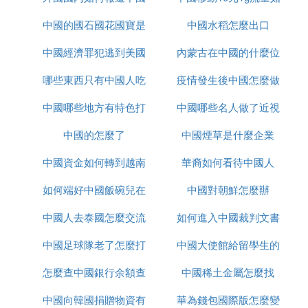
中國的國石國花國寶是
疫情
中國水稻怎麼出口
何取消
中國經濟罪犯逃到美國
什麼
內蒙古在中國的什麼位
哪些東西只有中國人吃
怎麼辦
疫情發生後中國怎麼做
置
中國哪些地方有特色打
中國哪些名人做了近視
的
中國的怎麼了
鼓
中國煙草是什麼企業
手術
中國資金如何轉到越南
華裔如何看待中國人
如何端好中國飯碗兒在
炒股
中國對朝鮮怎麼辦
中國人去泰國怎麼交流
線播放
如何進入中國裁判文書
中國足球隊老了怎麼打
中國大使館給留學生的
網官網
怎麼查中國銀行余額查
亞洲杯
中國稀土金屬怎麼找
健康包有什麼
中國向韓國捐贈物資有
詢
華為錢包國際版怎麼變