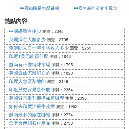
中國鐵路是怎麼鋪的
哪些
中國生產的英文字母怎
為中國版
熱點內容
麼寫
中國導彈有多少
瀏覽：2348
英國病亡人數多少
瀏覽：2705
查伊朗人口一年平均收入多少
瀏覽：2259
印尼1美元能買什麼
瀏覽：1943
越南有什麼特殊市場
瀏覽：1795
英國貴族怎麼消亡的
瀏覽：1820
印度人怎麼犁地的
瀏覽：2146
印度歷史背景是什麼
瀏覽：2354
英國背景提升機構如何辦理
瀏覽：2036
如何去印度治療牛皮癬
瀏覽：1952
越南最多的廠在哪裡
瀏覽：2774
怎麼買伊朗石化產品
瀏覽：2733