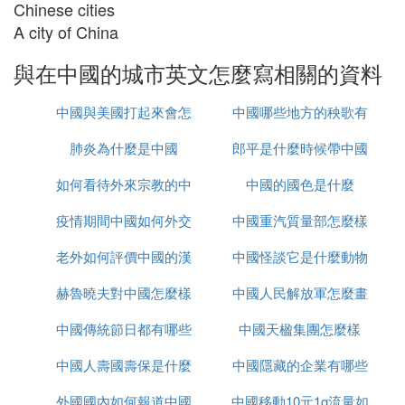
Chinese cities
A city of China
與在中國的城市英文怎麼寫相關的資料
中國與美國打起來會怎
中國哪些地方的秧歌有
肺炎為什麼是中國
麼樣
郎平是什麼時候帶中國
名
如何看待外來宗教的中
中國的國色是什麼
女排的
疫情期間中國如何外交
國化
中國重汽質量部怎麼樣
老外如何評價中國的漢
中國怪談它是什麼動物
赫魯曉夫對中國怎麼樣
服
中國人民解放軍怎麼畫
中國傳統節日都有哪些
中國天楹集團怎麼樣
的
中國人壽國壽保是什麼
中國隱藏的企業有哪些
外國國內如何報道中國
中國移動10元1g流量如