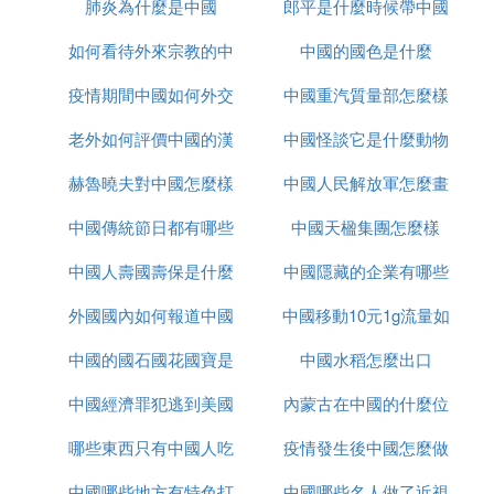
肺炎為什麼是中國
麼樣
郎平是什麼時候帶中國
名
如何看待外來宗教的中
中國的國色是什麼
女排的
疫情期間中國如何外交
國化
中國重汽質量部怎麼樣
老外如何評價中國的漢
中國怪談它是什麼動物
赫魯曉夫對中國怎麼樣
服
中國人民解放軍怎麼畫
中國傳統節日都有哪些
中國天楹集團怎麼樣
的
中國人壽國壽保是什麼
中國隱藏的企業有哪些
外國國內如何報道中國
中國移動10元1g流量如
中國的國石國花國寶是
疫情
中國水稻怎麼出口
何取消
中國經濟罪犯逃到美國
什麼
內蒙古在中國的什麼位
哪些東西只有中國人吃
怎麼辦
疫情發生後中國怎麼做
置
中國哪些地方有特色打
中國哪些名人做了近視
的