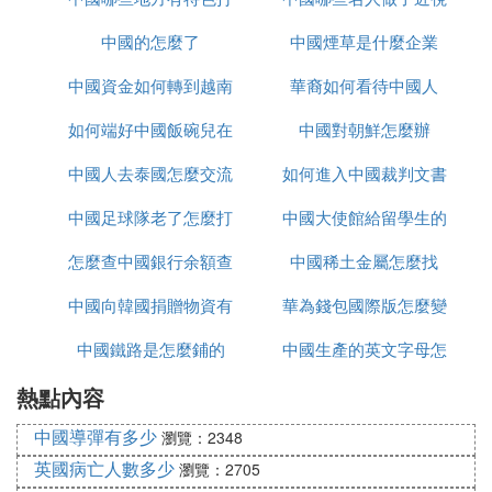
中國的怎麼了
鼓
中國煙草是什麼企業
手術
中國資金如何轉到越南
華裔如何看待中國人
如何端好中國飯碗兒在
炒股
中國對朝鮮怎麼辦
中國人去泰國怎麼交流
線播放
如何進入中國裁判文書
中國足球隊老了怎麼打
中國大使館給留學生的
網官網
怎麼查中國銀行余額查
亞洲杯
中國稀土金屬怎麼找
健康包有什麼
中國向韓國捐贈物資有
詢
華為錢包國際版怎麼變
中國鐵路是怎麼鋪的
哪些
中國生產的英文字母怎
為中國版
熱點內容
麼寫
中國導彈有多少
瀏覽：2348
英國病亡人數多少
瀏覽：2705