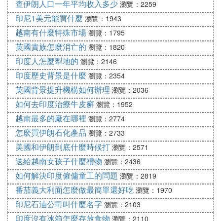
查伊朗人口一年平均收入多少
瀏覽：2259
印尼1美元能買什麼
瀏覽：1943
越南有什麼特殊市場
瀏覽：1795
英國貴族怎麼消亡的
瀏覽：1820
印度人怎麼犁地的
瀏覽：2146
印度歷史背景是什麼
瀏覽：2354
英國背景提升機構如何辦理
瀏覽：2036
如何去印度治療牛皮癬
瀏覽：1952
越南最多的廠在哪裡
瀏覽：2774
怎麼買伊朗石化產品
瀏覽：2733
美國和伊朗到底什麼時候打
瀏覽：2571
送給越南女孩子什麼禮物
瀏覽：2436
如何解決印度僱傭童工的問題
瀏覽：2819
番茄義大利面怎麼做最簡單還好吃
瀏覽：1970
印尼石油公司叫什麼名字
瀏覽：2103
印度沒有冰箱怎麼存放食物
瀏覽：2110