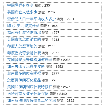
中國導彈有多少
瀏覽：2351
英國病亡人數多少
瀏覽：2707
查伊朗人口一年平均收入多少
瀏覽：2261
印尼1美元能買什麼
瀏覽：1945
越南有什麼特殊市場
瀏覽：1797
英國貴族怎麼消亡的
瀏覽：1822
印度人怎麼犁地的
瀏覽：2148
印度歷史背景是什麼
瀏覽：2357
英國背景提升機構如何辦理
瀏覽：2038
如何去印度治療牛皮癬
瀏覽：1953
越南最多的廠在哪裡
瀏覽：2777
怎麼買伊朗石化產品
瀏覽：2735
美國和伊朗到底什麼時候打
瀏覽：2575
送給越南女孩子什麼禮物
瀏覽：2440
如何解決印度僱傭童工的問題
瀏覽：2822