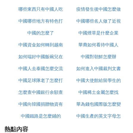
哪些東西只有中國人吃
怎麼辦
疫情發生後中國怎麼做
置
中國哪些地方有特色打
中國哪些名人做了近視
的
中國的怎麼了
鼓
中國煙草是什麼企業
手術
中國資金如何轉到越南
華裔如何看待中國人
如何端好中國飯碗兒在
炒股
中國對朝鮮怎麼辦
中國人去泰國怎麼交流
線播放
如何進入中國裁判文書
中國足球隊老了怎麼打
中國大使館給留學生的
網官網
怎麼查中國銀行余額查
亞洲杯
中國稀土金屬怎麼找
健康包有什麼
中國向韓國捐贈物資有
詢
華為錢包國際版怎麼變
中國鐵路是怎麼鋪的
哪些
中國生產的英文字母怎
為中國版
熱點內容
麼寫