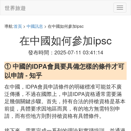
世界旅遊
切
換
導
航
導航:
首頁
>
中國訊息
> 在中國如何參加ipsc
在中國如何參加ipsc
發布時間：2025-07-11 03:41:14
① 中國的IDPA會員要具備怎樣的條件才可
以申請 - 知乎
在中國，IDPA會員申請條件的明確標准可能並不廣
泛傳播，不過在國際上，申請IDPA資格通常需要滿
足幾個關鍵步驟。首先，持有合法的持槍資格是基本
前提，具體要求因地區而異，有的地方無需特別申
請，而有些地方則對持槍資格有具體條件。
接下來，需要完成一系列的理論和實踐培訓，並通過