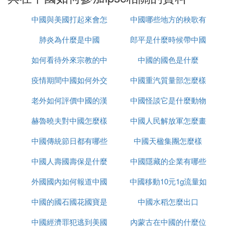
中國與美國打起來會怎
中國哪些地方的秧歌有
肺炎為什麼是中國
麼樣
郎平是什麼時候帶中國
名
如何看待外來宗教的中
中國的國色是什麼
女排的
疫情期間中國如何外交
國化
中國重汽質量部怎麼樣
老外如何評價中國的漢
中國怪談它是什麼動物
赫魯曉夫對中國怎麼樣
服
中國人民解放軍怎麼畫
中國傳統節日都有哪些
中國天楹集團怎麼樣
的
中國人壽國壽保是什麼
中國隱藏的企業有哪些
外國國內如何報道中國
中國移動10元1g流量如
中國的國石國花國寶是
疫情
中國水稻怎麼出口
何取消
中國經濟罪犯逃到美國
什麼
內蒙古在中國的什麼位