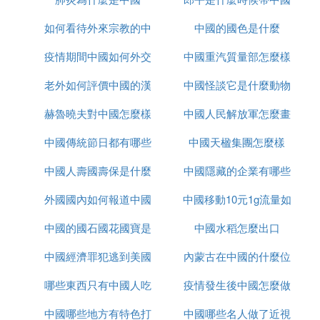
如何看待外來宗教的中
中國的國色是什麼
女排的
疫情期間中國如何外交
國化
中國重汽質量部怎麼樣
老外如何評價中國的漢
中國怪談它是什麼動物
赫魯曉夫對中國怎麼樣
服
中國人民解放軍怎麼畫
中國傳統節日都有哪些
中國天楹集團怎麼樣
的
中國人壽國壽保是什麼
中國隱藏的企業有哪些
外國國內如何報道中國
中國移動10元1g流量如
中國的國石國花國寶是
疫情
中國水稻怎麼出口
何取消
中國經濟罪犯逃到美國
什麼
內蒙古在中國的什麼位
哪些東西只有中國人吃
怎麼辦
疫情發生後中國怎麼做
置
中國哪些地方有特色打
中國哪些名人做了近視
的