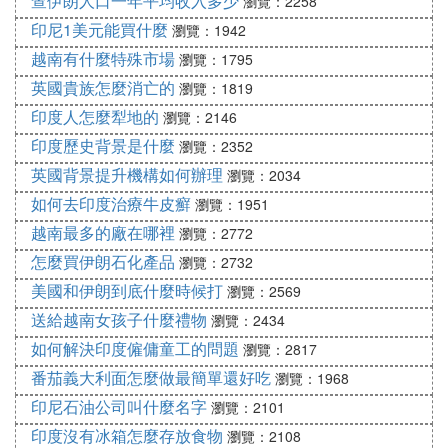
查伊朗人口一年平均收入多少
瀏覽：2258
印尼1美元能買什麼
瀏覽：1942
越南有什麼特殊市場
瀏覽：1795
英國貴族怎麼消亡的
瀏覽：1819
印度人怎麼犁地的
瀏覽：2146
印度歷史背景是什麼
瀏覽：2352
英國背景提升機構如何辦理
瀏覽：2034
如何去印度治療牛皮癬
瀏覽：1951
越南最多的廠在哪裡
瀏覽：2772
怎麼買伊朗石化產品
瀏覽：2732
美國和伊朗到底什麼時候打
瀏覽：2569
送給越南女孩子什麼禮物
瀏覽：2434
如何解決印度僱傭童工的問題
瀏覽：2817
番茄義大利面怎麼做最簡單還好吃
瀏覽：1968
印尼石油公司叫什麼名字
瀏覽：2101
印度沒有冰箱怎麼存放食物
瀏覽：2108