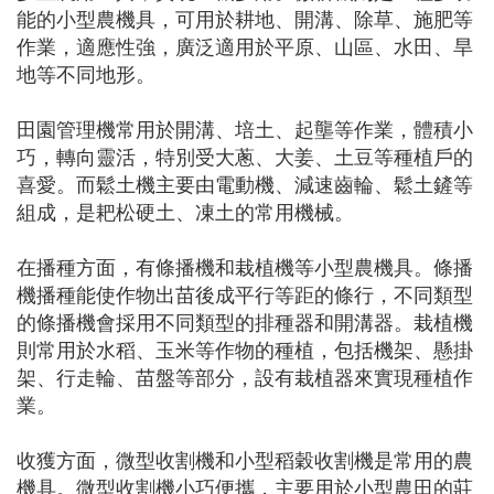
能的小型農機具，可用於耕地、開溝、除草、施肥等
作業，適應性強，廣泛適用於平原、山區、水田、旱
地等不同地形。
田園管理機常用於開溝、培土、起壟等作業，體積小
巧，轉向靈活，特別受大蔥、大姜、土豆等種植戶的
喜愛。而鬆土機主要由電動機、減速齒輪、鬆土鏟等
組成，是耙松硬土、凍土的常用機械。
在播種方面，有條播機和栽植機等小型農機具。條播
機播種能使作物出苗後成平行等距的條行，不同類型
的條播機會採用不同類型的排種器和開溝器。栽植機
則常用於水稻、玉米等作物的種植，包括機架、懸掛
架、行走輪、苗盤等部分，設有栽植器來實現種植作
業。
收獲方面，微型收割機和小型稻穀收割機是常用的農
機具。微型收割機小巧便攜，主要用於小型農田的莊