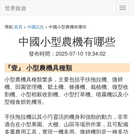
世界旅遊
切
換
導
航
導航:
首頁
>
中國訊息
> 中國小型農機有哪些
中國小型農機有哪些
發布時間：2025-07-10 19:34:02
『壹』 小型農機具種類
小型農機具種類繁多，主要包括手扶拖拉機、微耕
機、田園管理機、鬆土機、條播機、栽植機、微型收
割機、小型稻穀收割機、小型打草機、噴霧機以及小
型糧食烘乾機等。
手扶拖拉機以其小巧靈活的機身和強勁的動力，非常
適合在小型果園、大棚、山區等場所作業，且可配備
多重農用工具，實現一機多用。微耕機則是一種多功