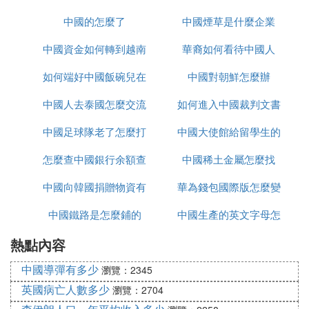
中國的怎麼了
鼓
中國煙草是什麼企業
手術
中國資金如何轉到越南
華裔如何看待中國人
如何端好中國飯碗兒在
炒股
中國對朝鮮怎麼辦
中國人去泰國怎麼交流
線播放
如何進入中國裁判文書
中國足球隊老了怎麼打
中國大使館給留學生的
網官網
怎麼查中國銀行余額查
亞洲杯
中國稀土金屬怎麼找
健康包有什麼
中國向韓國捐贈物資有
詢
華為錢包國際版怎麼變
中國鐵路是怎麼鋪的
哪些
中國生產的英文字母怎
為中國版
熱點內容
麼寫
中國導彈有多少
瀏覽：2345
英國病亡人數多少
瀏覽：2704