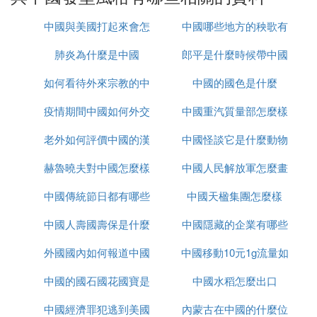
袍、直裰）。
中國與美國打起來會怎
中國哪些地方的秧歌有
：復雜編發搭配披肩長發，適合攝影或婚
編發瀑布辮
肺炎為什麼是中國
麼樣
郎平是什麼時候帶中國
名
禮。
注意事項
如何看待外來宗教的中
中國的國色是什麼
女排的
：可用假發片或發包輔助，打造飽滿造型。
發量不足
疫情期間中國如何外交
國化
中國重汽質量部怎麼樣
：日常以簡潔為主，正式場合可增加華麗
場合區分
老外如何評價中國的漢
中國怪談它是什麼動物
度。
赫魯曉夫對中國怎麼樣
服
中國人民解放軍怎麼畫
：圓臉適合高髻拉長線條，方臉可選側分披
臉型適配
發修飾。
中國傳統節日都有哪些
中國天楹集團怎麼樣
的
：
示例搭配
中國人壽國壽保是什麼
中國隱藏的企業有哪些
→ 雙鬟髻 + 鮮艷發帶
唐制齊胸襦裙
外國國內如何報道中國
中國移動10元1g流量如
→ 低盤發 + 珍珠發簪
明制馬面裙
中國的國石國花國寶是
疫情
中國水稻怎麼出口
何取消
→ 半扎發 + 絨花
宋制褙子
中國經濟罪犯逃到美國
什麼
內蒙古在中國的什麼位