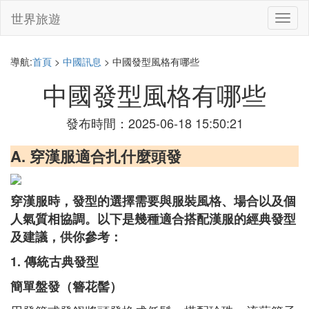
世界旅遊
切
換
導
航
導航:
首頁
>
中國訊息
> 中國發型風格有哪些
中國發型風格有哪些
發布時間：2025-06-18 15:50:21
A. 穿漢服適合扎什麼頭發
穿漢服時，發型的選擇需要與服裝風格、場合以及個
人氣質相協調。以下是幾種適合搭配漢服的經典發型
及建議，供你參考：
1. 傳統古典發型
簡單盤發（簪花髻）