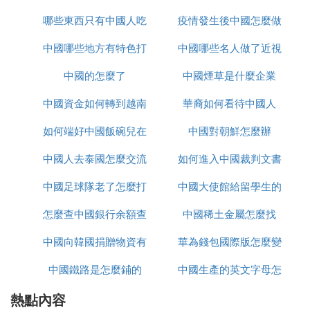
根據個人喜好和漢服形制靈活調整，傳統與創新結合
哪些東西只有中國人吃
怎麼辦
疫情發生後中國怎麼做
置
會更出彩哦！
中國哪些地方有特色打
中國哪些名人做了近視
的
中國的怎麼了
鼓
中國煙草是什麼企業
手術
中國資金如何轉到越南
華裔如何看待中國人
如何端好中國飯碗兒在
炒股
中國對朝鮮怎麼辦
中國人去泰國怎麼交流
線播放
如何進入中國裁判文書
中國足球隊老了怎麼打
中國大使館給留學生的
網官網
怎麼查中國銀行余額查
亞洲杯
中國稀土金屬怎麼找
健康包有什麼
中國向韓國捐贈物資有
詢
華為錢包國際版怎麼變
中國鐵路是怎麼鋪的
哪些
中國生產的英文字母怎
為中國版
熱點內容
麼寫