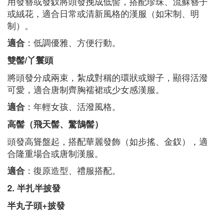
用發簪或發釵將頭發挽成低髻，搭配珍珠、流蘇簪子
或絨花，適合日常或清新風格的漢服（如宋制、明
制）。
：低調優雅、方便行動。
適合
雙髻/丫鬟頭
將頭發分成兩束，紮成對稱的環狀或辮子，顯得活潑
可愛，適合唐制齊胸襦裙或少女感漢服。
：年輕女孩、活潑風格。
適合
高髻（飛天髻、驚鵠髻）
頭發高聳盤起，搭配華麗發飾（如步搖、金釵），適
合隆重場合或唐制漢服。
：復原造型、禮服搭配。
適合
2. 半扎半披發
半丸子頭+披發