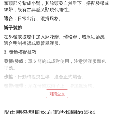
頭頂部分紮成小髻，其餘頭發自然垂下，搭配發帶或
絲帶，既有古典感又顯現代隨性。
：日常出行、混搭風格。
適合
辮子裝飾
在盤發或披發中加入麻花辮、瓔珞辮，增添細節感，
適合明制襖裙或魏晉風漢服。
3. 發飾搭配技巧
：單支簡約或成對使用，注意與漢服顏色
發簪/發釵
呼應。
：行動時搖曳生姿，適合正式場合。
步搖
：系在發髻或辮子上，增加飄逸感。
發帶/絛帶
閱讀全文
：傳統工藝飾品，適合復原造型。
絨花/纏花
4. 現代改良發型
與中國發型風格有哪些相關的資料
：簡約利落，適合中性風漢服（如道
低馬尾+發帶