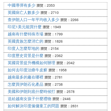
中國導彈有多少
瀏覽：2353
英國病亡人數多少
瀏覽：2710
查伊朗人口一年平均收入多少
瀏覽：2266
印尼1美元能買什麼
瀏覽：1949
越南有什麼特殊市場
瀏覽：1799
英國貴族怎麼消亡的
瀏覽：1826
印度人怎麼犁地的
瀏覽：2154
印度歷史背景是什麼
瀏覽：2362
英國背景提升機構如何辦理
瀏覽：2042
如何去印度治療牛皮癬
瀏覽：1958
越南最多的廠在哪裡
瀏覽：2781
怎麼買伊朗石化產品
瀏覽：2738
美國和伊朗到底什麼時候打
瀏覽：2578
送給越南女孩子什麼禮物
瀏覽：2446
如何解決印度僱傭童工的問題
瀏覽：2831