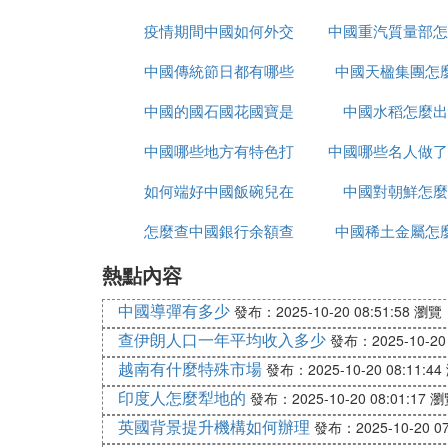
疫情期間中國如何外交
麼樣
中國重汽質量部怎
名
中國傳統節日都有哪些
中國天楹集團怎
中國的國石國花國寶是
中國水稻怎麼出
中國哪些地方有特色打
什麼
中國哪些名人做了
如何端好中國飯碗兒在
鼓
中國對朝鮮怎麼
手術
怎麼查中國銀行余額查
線播放
中國稀土金屬怎
熱點內容
詢
中國導彈有多少
發布：2025-10-20 08:51:58
瀏覽：
查伊朗人口一年平均收入多少
發布：2025-10-20 
越南有什麼特殊市場
發布：2025-10-20 08:11:44
印度人怎麼犁地的
發布：2025-10-20 08:01:17
瀏
英國背景提升機構如何辦理
發布：2025-10-20 07