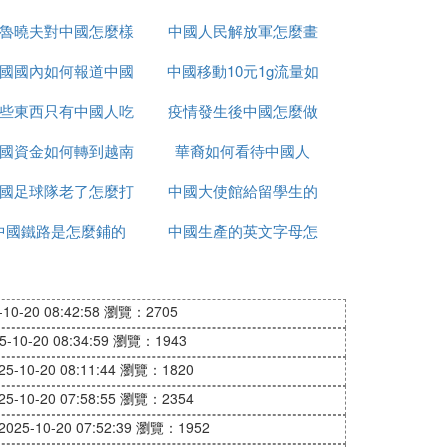
魯曉夫對中國怎麼樣
國化
中國人民解放軍怎麼畫
國國內如何報道中國
中國移動10元1g流量如
的
些東西只有中國人吃
疫情
疫情發生後中國怎麼做
何取消
國資金如何轉到越南
華裔如何看待中國人
的
國足球隊老了怎麼打
炒股
中國大使館給留學生的
中國鐵路是怎麼鋪的
亞洲杯
中國生產的英文字母怎
健康包有什麼
麼寫
0-20 08:42:58
瀏覽：2705
10-20 08:34:59
瀏覽：1943
-10-20 08:11:44
瀏覽：1820
-10-20 07:58:55
瀏覽：2354
25-10-20 07:52:39
瀏覽：1952