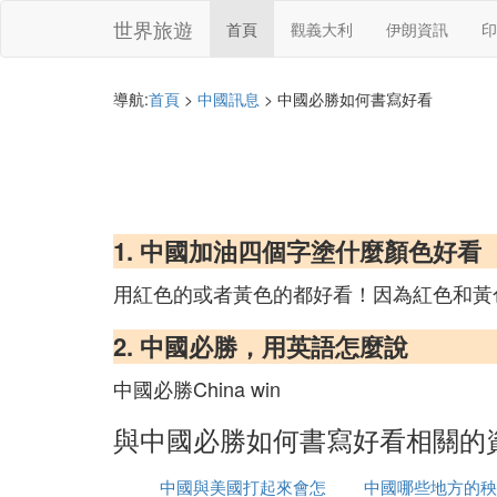
世界旅遊
首頁
觀義大利
伊朗資訊
印
導航:
首頁
>
中國訊息
> 中國必勝如何書寫好看
1. 中國加油四個字塗什麼顏色好看
用紅色的或者黃色的都好看！因為紅色和黃
2. 中國必勝，用英語怎麼說
中國必勝China win
與中國必勝如何書寫好看相關的
中國與美國打起來會怎
中國哪些地方的秧