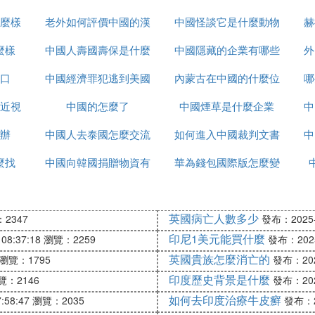
麼樣
老外如何評價中國的漢
中國怪談它是什麼動物
女排的
赫
麼樣
中國人壽國壽保是什麼
服
中國隱藏的企業有哪些
外
口
中國經濟罪犯逃到美國
內蒙古在中國的什麼位
哪
近視
中國的怎麼了
怎麼辦
中國煙草是什麼企業
置
中
辦
中國人去泰國怎麼交流
如何進入中國裁判文書
中
麼找
中國向韓國捐贈物資有
華為錢包國際版怎麼變
網官網
哪些
為中國版
英國病亡人數多少
2347
發布：2025-1
印尼1美元能買什麼
08:37:18
瀏覽：2259
發布：2025-
英國貴族怎麼消亡的
瀏覽：1795
發布：2025
印度歷史背景是什麼
覽：2146
發布：2025
如何去印度治療牛皮癬
:58:47
瀏覽：2035
發布：20