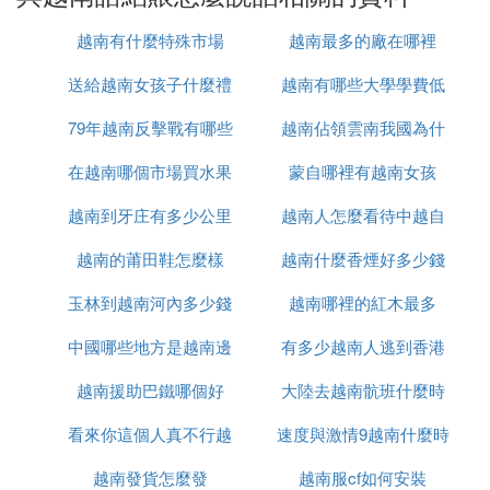
6. 留言 113
越南有什麼特殊市場
越南最多的廠在哪裡
八、詢問及應答 116
1. 詢問與陳述 116
送給越南女孩子什麼禮
越南有哪些大學學費低
2. 說出秘密 119
79年越南反擊戰有哪些
物
越南佔領雲南我國為什
3. 各種問題 122
4. 含糊其辭 125
在越南哪個市場買水果
人
蒙自哪裡有越南女孩
麼未先進攻
5. 承上啟下 128
九、發表意見、看法 131
越南到牙庄有多少公里
最便宜
越南人怎麼看待中越自
1. 詢問、陳述 131
越南的莆田鞋怎麼樣
越南什麼香煙好多少錢
衛戰
2. 反駁 134
3. 提出建議 137
玉林到越南河內多少錢
越南哪裡的紅木最多
4. 請求同意 140
中國哪些地方是越南邊
有多少越南人逃到香港
5. 接受請求、建議 143
6. 拒絕請求、建議 146
越南援助巴鐵哪個好
境
大陸去越南骯班什麼時
十、忠告 149
1. 提醒 149
看來你這個人真不行越
速度與激情9越南什麼時
候能正常
2. 勸告 152
越南發貨怎麼發
南語怎麼說
越南服cf如何安裝
候上映
3. 請求幫助 155