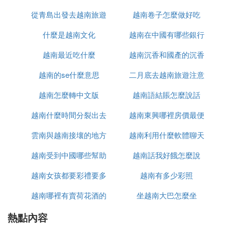
4. 吸引注意 158
從青島出發去越南旅遊
越南卷子怎麼做好吃
5. 做出決定 161
什麼是越南文化
怎麼辦
越南在中國有哪些銀行
6. 緩解緊張情緒 164
十一、態度 167
越南最近吃什麼
越南沉香和國產的沉香
1. 同意、不同意 167
2. 贊成、反對 170
越南的se什麼意思
二月底去越南旅遊注意
什麼區別
3. 肯定、否定 173
越南怎麼轉中文版
越南語結賬怎麼說話
什麼
4. 不明白、不知道 176
5. 駁斥 179
越南什麼時間分裂出去
越南東興哪裡房價最便
6. 責備 182
雲南與越南接壤的地方
的
越南利用什麼軟體聊天
宜
7. 命令 185
8. 吵罵 188
越南受到中國哪些幫助
有哪些
越南話我好餓怎麼說
9. 後悔 191
10. 和好 194
越南女孩都要彩禮要多
越南有多少彩照
十二、交通 197
越南哪裡有賣荷花酒的
少錢
坐越南大巴怎麼坐
1. 乘火車 197
2. 乘公交車 200
熱點內容
3. 乘計程車 202