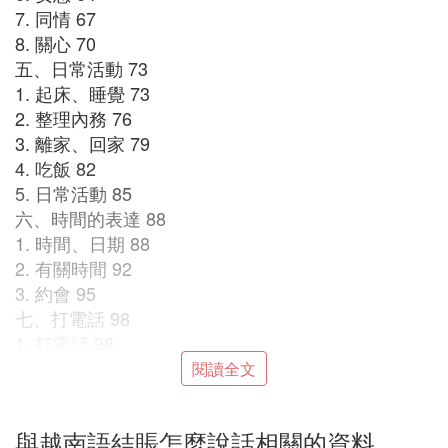
7. 同情 67
8. 關心 70
五、日常活動 73
1. 起床、睡覺 73
2. 整理內務 76
3. 離家、回家 79
4. 吃飯 82
5. 日常活動 85
六、時間的表達 88
1. 時間、日期 88
2. 有關時間 92
3. 約會 95
七、打電話 98
1. 打電話 98
2. 打錯電話 101
閱讀全文
3. 接電話 104
4. 無法接電話 107
與越南語結賬怎麼說話相關的資料
5. 掛電話 110