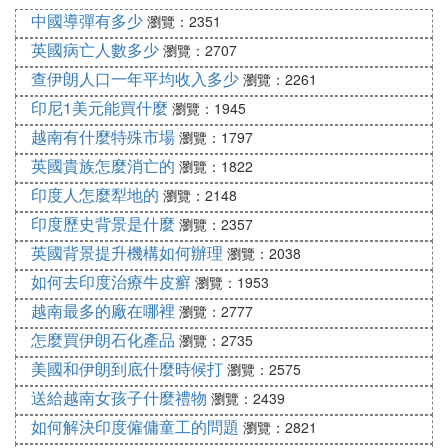
中國導彈有多少
4. 乘飛機 204
瀏覽：2351
5. 在機場 207
英國病亡人數多少
瀏覽：2707
6. 問路 210
查伊朗人口一年平均收入多少
瀏覽：2261
7. 租車 213
印尼1美元能買什麼
瀏覽：1945
8. 交通標志 216
越南有什麼特殊市場
瀏覽：1797
十三、在旅店 221
英國貴族怎麼消亡的
瀏覽：1822
1. 在前台 221
印度人怎麼犁地的
瀏覽：2148
2. 客房服務 226
3. 遇到困難 229
印度歷史背景是什麼
瀏覽：2357
十四、外出 232
英國背景提升機構如何辦理
瀏覽：2038
1. 游覽 232
如何去印度治療牛皮癬
瀏覽：1953
2. 購物 235
越南最多的廠在哪裡
瀏覽：2777
3. 遇到麻煩 238
怎麼買伊朗石化產品
瀏覽：2735
十五、用餐 241
美國和伊朗到底什麼時候打
瀏覽：2575
1. 預訂 241
2. 在快餐廳 244
送給越南女孩子什麼禮物
瀏覽：2439
3. 吃飯 247
如何解決印度僱傭童工的問題
瀏覽：2821