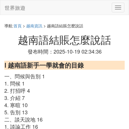
世界旅遊
切
換
導
航
導航:
首頁
>
越南資訊
> 越南語結賬怎麼說話
越南語結賬怎麼說話
發布時間：2025-10-19 02:34:36
Ⅰ 越南語新手一學就會的目錄
一、問候與告別 1
1. 問候 1
2. 打招呼 4
3. 介紹 7
4. 寒暄 10
5. 告別 13
二、談天說地 16
1. 談論工作 16