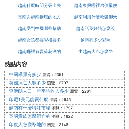
越南什麼時間分裂出去
越南東興哪裡房價最便
雲南與越南接壤的地方
的
越南利用什麼軟體聊天
宜
越南受到中國哪些幫助
有哪些
越南話我好餓怎麼說
越南女孩都要彩禮要多
越南有多少彩照
越南哪裡有賣荷花酒的
少錢
坐越南大巴怎麼坐
熱點內容
中國導彈有多少
瀏覽：2351
英國病亡人數多少
瀏覽：2707
查伊朗人口一年平均收入多少
瀏覽：2261
印尼1美元能買什麼
瀏覽：1945
越南有什麼特殊市場
瀏覽：1797
英國貴族怎麼消亡的
瀏覽：1822
印度人怎麼犁地的
瀏覽：2148