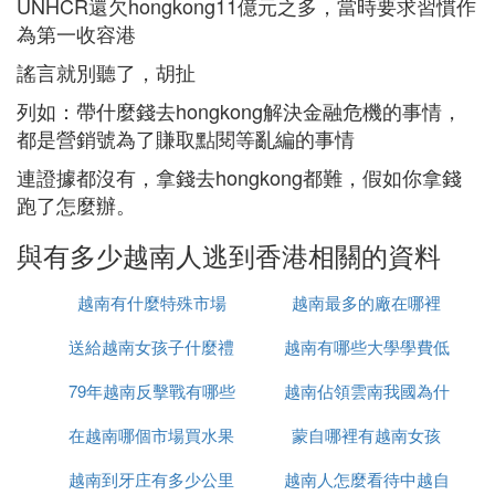
UNHCR還欠hongkong11億元之多，當時要求習慣作
為第一收容港
謠言就別聽了，胡扯
列如：帶什麼錢去hongkong解決金融危機的事情，
都是營銷號為了賺取點閱等亂編的事情
連證據都沒有，拿錢去hongkong都難，假如你拿錢
跑了怎麼辦。
與有多少越南人逃到香港相關的資料
越南有什麼特殊市場
越南最多的廠在哪裡
送給越南女孩子什麼禮
越南有哪些大學學費低
79年越南反擊戰有哪些
物
越南佔領雲南我國為什
在越南哪個市場買水果
人
蒙自哪裡有越南女孩
麼未先進攻
越南到牙庄有多少公里
最便宜
越南人怎麼看待中越自