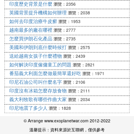
印度歷史背景是什麼
瀏覽：2356
英國背景提升機構如何辦理
瀏覽：2038
如何去印度治療牛皮癬
瀏覽：1953
越南最多的廠在哪裡
瀏覽：2777
怎麼買伊朗石化產品
瀏覽：2735
美國和伊朗到底什麼時候打
瀏覽：2575
送給越南女孩子什麼禮物
瀏覽：2439
如何解決印度僱傭童工的問題
瀏覽：2821
番茄義大利面怎麼做最簡單還好吃
瀏覽：1971
印尼石油公司叫什麼名字
瀏覽：2106
印度沒有冰箱怎麼存放食物
瀏覽：2111
義大利牧歌有哪些作曲大家
瀏覽：2034
印尼地震了多少人
瀏覽：1828
© Arrange www.exoplanetwar.com 2012-2022
溫馨提示：資料來源於互聯網，僅供參考