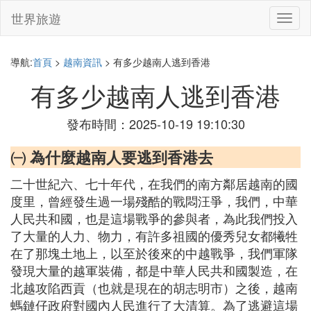
世界旅遊
切
換
導
航
導航:
首頁
>
越南資訊
> 有多少越南人逃到香港
有多少越南人逃到香港
發布時間：2025-10-19 19:10:30
㈠ 為什麼越南人要逃到香港去
二十世紀六、七十年代，在我們的南方鄰居越南的國
度里，曾經發生過一場殘酷的戰悶汪爭，我們，中華
人民共和國，也是這場戰爭的參與者，為此我們投入
了大量的人力、物力，有許多祖國的優秀兒女都犧牲
在了那塊土地上，以至於後來的中越戰爭，我們軍隊
發現大量的越軍裝備，都是中華人民共和國製造，在
北越攻陷西貢（也就是現在的胡志明市）之後，越南
螞鏈仔政府對國內人民進行了大清算。為了逃避這場