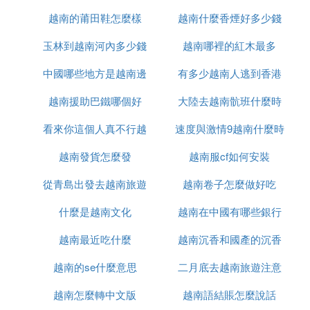
越南的莆田鞋怎麼樣
越南什麼香煙好多少錢
衛戰
玉林到越南河內多少錢
越南哪裡的紅木最多
中國哪些地方是越南邊
有多少越南人逃到香港
越南援助巴鐵哪個好
境
大陸去越南骯班什麼時
看來你這個人真不行越
速度與激情9越南什麼時
候能正常
越南發貨怎麼發
南語怎麼說
越南服cf如何安裝
候上映
從青島出發去越南旅遊
越南卷子怎麼做好吃
什麼是越南文化
怎麼辦
越南在中國有哪些銀行
越南最近吃什麼
越南沉香和國產的沉香
越南的se什麼意思
二月底去越南旅遊注意
什麼區別
越南怎麼轉中文版
越南語結賬怎麼說話
什麼