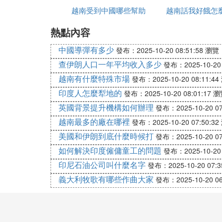
⑤ 越南人如何看待中國人的抗美援
越南受到中國哪些幫助
越南話我好餓怎
越南政府對中國的宣傳匪夷所思。
熱點內容
對於抗美援越和抗法援越，越南政府基本上
時時刻刻威脅著越南。
中國導彈有多少
發布：2025-10-20 08:51:58
瀏覽：
查伊朗人口一年平均收入多少
發布：2025-10-20 
⑥ 對越自衛反擊戰給越南最後造成
越南有什麼特殊市場
發布：2025-10-20 08:11:44
對外號稱世界第三軍事強國的越南，憑借著
印度人怎麼犁地的
發布：2025-10-20 08:01:17
瀏
稱其侵略為二戰後最成功的的閃電戰。
英國背景提升機構如何辦理
發布：2025-10-20 07
然而，勝利沖昏了越南人的頭腦，越南政府
越南最多的廠在哪裡
發布：2025-10-20 07:50:32
美夢，面對中國方面無數次警告，越方均置
美國和伊朗到底什麼時候打
發布：2025-10-20 07
1979年解放軍在中越邊境打響了
如何解決印度僱傭童工的問題
對越自衛
發布：2025-10-20 
南又回想起了被中國神秘手段支配的恐懼。
印尼石油公司叫什麼名字
發布：2025-10-20 07:3
義大利牧歌有哪些作曲大家
發布：2025-10-20 06
在這片東南亞的土地上，待硝煙散去後，越
的影響，無論是軍事上還是經濟上，越南人
盡管越南方面一直宣稱中國軍隊的主動後撤