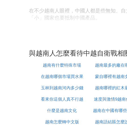
在不少越南人眼裡，中國人都是些無知、自
「小」國家也要抵制中國產品。
中國人到越南開拓市場，投資設廠。中國人
不講商業原則等。中國的產品質量不好，摩
大多數是日本的。
與越南人怎麼看待中越自衛戰相
越南人對中國的輕蔑，有的是來自於污衊，
越南有什麼特殊市場
越南最多的廠在
2010年是中越兩國建交60周年，兩國盡
在越南哪個市場買水果
蒙自哪裡有越南
熱情。
玉林到越南河內多少錢
最便宜
越南哪裡的紅木
一位越南導游漢語說得很嫻熟，他把中越的
看來你這個人真不行越
速度與激情9越南
恨了。我們越南人從不仇恨別的國家，我們
什麼是越南文化
南語怎麼說
越南在中國有哪些
時候上映
但是這個和平民族卻侵佔中國島嶼，確實需
越南怎麼轉中文版
越南語結賬怎麼