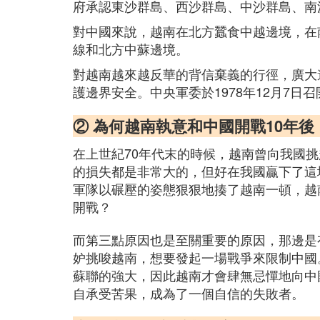
府承認東沙群島、西沙群島、中沙群島、南
對中國來說，越南在北方蠶食中越邊境，在
線和北方中蘇邊境。
對越南越來越反華的背信棄義的行徑，廣大
護邊界安全。中央軍委於1978年12月7
② 為何越南執意和中國開戰10年
在上世紀70年代末的時候，越南曾向我國
的損失都是非常大的，但好在我國贏下了這
軍隊以碾壓的姿態狠狠地揍了越南一頓，越
開戰？
而第三點原因也是至關重要的原因，那邊是
妒挑唆越南，想要發起一場戰爭來限制中國
蘇聯的強大，因此越南才會肆無忌憚地向中
自承受苦果，成為了一個自信的失敗者。