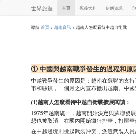
世界旅遊
首頁
觀義大利
伊朗資訊
印
導航:
首頁
>
越南資訊
> 越南人怎麼看待中越自衛戰
① 中國與越南戰爭發生的過程和原
中越戰爭發生的原因是：越南在蘇聯的支持
市和縣鎮，一個月之內宣布撤出越南。中國
(1)越南人怎麼看待中越自衛戰擴展閱讀：
1975年越南統一，越南開始決定與蘇聯
想也被取消。在國內開始瘋狂排華，打壓華
在中越邊境則挑起武裝沖突，派遣武裝人員