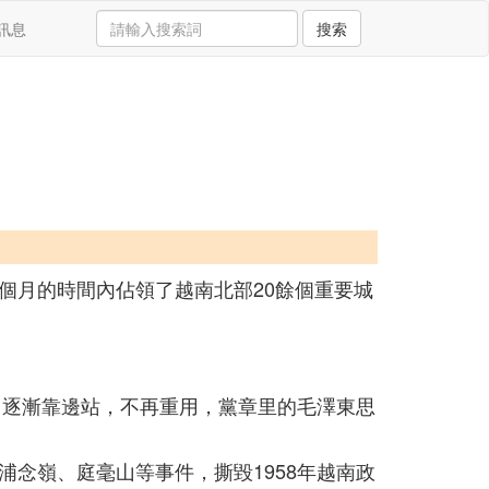
訊息
搜索
個月的時間內佔領了越南北部20餘個重要城
甲逐漸靠邊站，不再重用，黨章里的毛澤東思
念嶺、庭毫山等事件，撕毀1958年越南政