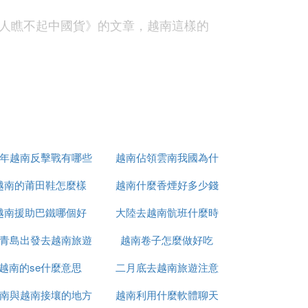
人瞧不起中國貨》的文章，越南這樣的
足的很少。不排除越南投資環境差，越南人
越南看到成群的摩托幾乎很少有中國的，絕
解決，但是人員之間的交流信任有待加強。
9年越南反擊戰有哪些
越南佔領雲南我國為什
誼，而不是紛爭和硝煙，大多越南人對中國人很
越南的莆田鞋怎麼樣
人
越南什麼香煙好多少錢
麼未先進攻
越南援助巴鐵哪個好
大陸去越南骯班什麼時
國政府和媒體煽動起來的結果，中國人太仇
青島出發去越南旅遊
越南卷子怎麼做好吃
候能正常
越南的se什麼意思
怎麼辦
二月底去越南旅遊注意
南與越南接壤的地方
越南利用什麼軟體聊天
什麼