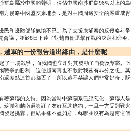
沙群島屬於中國的聲明，侵佔中國南沙群島96%以上的島
南方侵略中國盟友柬埔寨，是對中國周邊安全的嚴重威脅
邊民和邊防部隊氣憤不已。為了支援柬埔寨的反侵略斗爭
日召開會議，並於8日下達了對越自衛還擊作戰的決定和命令
後，越軍的一份報告道出緣由，是什麼呢
挑起了一場戰爭，而我國也立即對其發動了自衛反擊戰。
場戰爭的勝利，迫使越南再也不敢對我國有非分之想。其
南還差點連首都都丟了。所以這不禁讓人們非常好奇，既
有著蘇聯的支持。因為當時中蘇關系已經惡化，蘇聯人是
。蘇聯和越南還簽訂了友好互助條約，一旦一方受到戰火
國發起挑釁，但結果卻不盡如意，蘇聯並沒有為越南這個