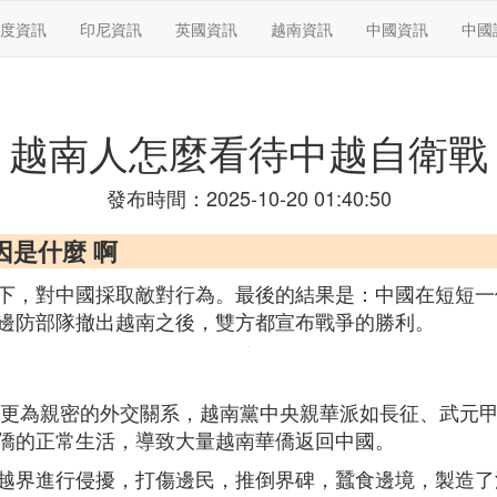
度資訊
印尼資訊
英國資訊
越南資訊
中國資訊
中國
越南人怎麼看待中越自衛戰
發布時間：2025-10-20 01:40:50
因是什麼 啊
下，對中國採取敵對行為。最後的結果是：中國在短短一
邊防部隊撤出越南之後，雙方都宣布戰爭的勝利。
發展更為親密的外交關系，越南黨中央親華派如長征、武元
僑的正常生活，導致大量越南華僑返回中國。
越界進行侵擾，打傷邊民，推倒界碑，蠶食邊境，製造了浦