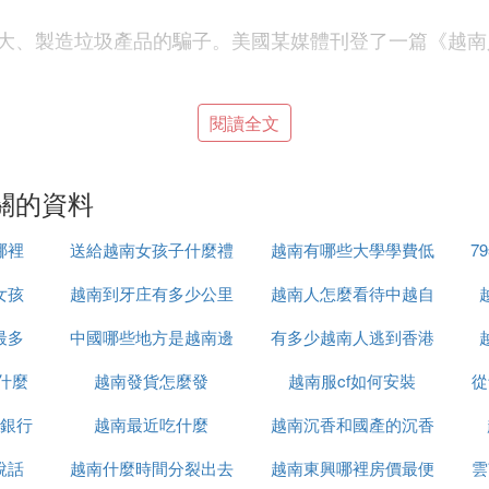
大、製造垃圾產品的騙子。美國某媒體刊登了一篇《越南
像潮水一樣來，最後也像潮水一樣退卻，真正在越南立住
閱讀全文
托車使用一兩年就壞，日本的高檔，經久耐用。果然我在
關的資料
也有的是我們自身原因。兩個國家領土邊界爭端無法有效
哪裡
送給越南女孩子什麼禮
越南有哪些大學學費低
7
享和平，貿易人員往來日益密切，友誼關真正享受的是友
女孩
越南到牙庄有多少公里
物
越南人怎麼看待中越自
最多
中國哪些地方是越南邊
有多少越南人逃到香港
衛戰
關系用中日來比喻，中國許多城市反日遊行，其實這是中
什麼
越南發貨怎麼發
境
越南服cf如何安裝
從
是一個和平的民族。」
銀行
越南最近吃什麼
越南沉香和國產的沉香
要我們有效動作，還以顏色，避免歷史悲劇重演。
說話
越南什麼時間分裂出去
越南東興哪裡房價最便
什麼區別
雲