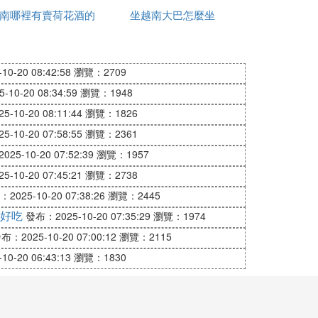
南哪裡有賣荷花酒的
有哪些
坐越南大巴怎麼坐
來，而美國人並沒有那麼壞。反倒是中國，
0-20 08:42:58
瀏覽：2709
10-20 08:34:59
瀏覽：1948
-10-20 08:11:44
瀏覽：1826
，面對不堪一擊的柬埔寨人，越南人驕傲的宣
-10-20 07:58:55
瀏覽：2361
25-10-20 07:52:39
瀏覽：1957
的推進，以便早日實現建立印度支那聯邦的
-10-20 07:45:21
瀏覽：2738
2025-10-20 07:38:26
瀏覽：2445
面的失敗，面對自己曾經的「宗主國」，越
好吃
發布：2025-10-20 07:35:29
瀏覽：1974
布：2025-10-20 07:00:12
瀏覽：2115
0-20 06:43:13
瀏覽：1830
時至今日，這次戰爭給越南依舊造成了深遠
能掩蓋其在戰場上的失利。