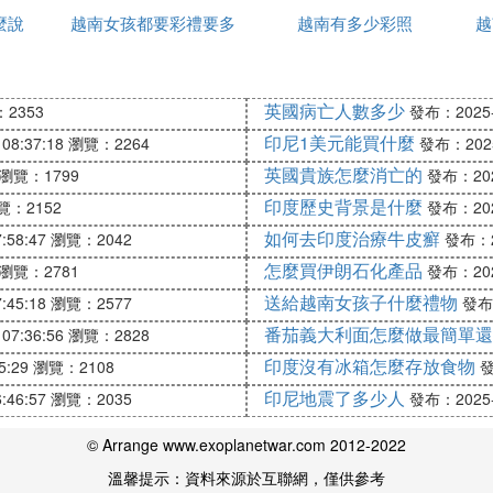
越
麼說
越南女孩都要彩禮要多
的
越南有多少彩照
宜
越
少錢
不說中國人好話的。他們認為法國人跑了，以後也不會再
英國病亡人數多少
2353
發布：2025-1
印尼1美元能買什麼
08:37:18
瀏覽：2264
發布：2025-
了怎樣的影響
英國貴族怎麼消亡的
瀏覽：1799
發布：2025
蘇聯的強力支持，在1977年悍然發動了對柬埔寨的侵略
印度歷史背景是什麼
覽：2152
發布：2025
如何去印度治療牛皮癬
:58:47
瀏覽：2042
發布：20
開始選擇在中越邊境挑起了軍事沖突，妄圖達到邊境線上
怎麼買伊朗石化產品
瀏覽：2781
發布：2025
若罔聞。
送給越南女孩子什麼禮物
:45:18
瀏覽：2577
發布：
，這次舉世矚目的戰役，從一開始就註定了越南方
番茄義大利面怎麼做最簡單還
反擊戰
07:36:56
瀏覽：2828
印度沒有冰箱怎麼存放食物
5:29
瀏覽：2108
發
印尼地震了多少人
:46:57
瀏覽：2035
發布：2025-1
南人才發現發動這場戰場給自己帶來了無法估量的損失，
正在為自己的曾經的無知買單。
© Arrange www.exoplanetwar.com 2012-2022
是因為懼怕越南的全國總動員令，
的「嘴硬」並不
黎筍
溫馨提示：資料來源於互聯網，僅供參考