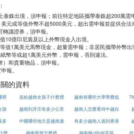
：
上泰銖出境，須申報；前往特定地區攜帶泰銖超200萬需
，美元或等值外幣不超5000美元，超出需申報並提供合法
可轉讓證券，須申報。
值10億印尼盾及以上外幣現金入出境。
等值1萬美元馬幣現金，超量需申報；非居民攜帶外幣出
的紙幣等或超1萬美元外幣，需申報，否則違法。
幣）和貴重物品，須申報。
實申報。
相關的資料
哪裡
送給越南女孩子什麼禮
越南有哪些大學學費低
7
女孩
越南到牙庄有多少公里
物
越南人怎麼看待中越自
最多
中國哪些地方是越南邊
有多少越南人逃到香港
衛戰
什麼
越南發貨怎麼發
境
越南服cf如何安裝
從