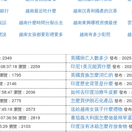
銀行
越南最近吃什麼
越南沉香和國產的沉香
說話
越南什麼時間分裂出去
越南東興哪裡房價最便
什麼區別
雲
麼說
越南女孩都要彩禮要多
的
越南有多少彩照
宜
越
少錢
英國病亡人數多少
2349
發布：2025-1
印尼1美元能買什麼
08:37:18
瀏覽：2259
發布：2025-
英國貴族怎麼消亡的
瀏覽：1795
發布：2025
印度歷史背景是什麼
覽：2146
發布：2025
如何去印度治療牛皮癬
:58:47
瀏覽：2036
發布：20
怎麼買伊朗石化產品
瀏覽：2775
發布：2025
送給越南女孩子什麼禮物
:45:18
瀏覽：2573
發布：
番茄義大利面怎麼做最簡單還
07:36:56
瀏覽：2819
印度沒有冰箱怎麼存放食物
5:29
瀏覽：2103
發