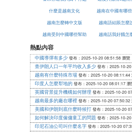
什麼是越南文化
南語怎麼說
越南在中國有哪些
時候上映
越南怎麼轉中文版
越南語結賬怎麼
越南受到中國哪些幫助
越南話我好餓怎
熱點內容
中國導彈有多少
發布：2025-10-20 08:51:58
瀏覽：
查伊朗人口一年平均收入多少
發布：2025-10-20 
越南有什麼特殊市場
發布：2025-10-20 08:11:44
印度人怎麼犁地的
發布：2025-10-20 08:01:17
瀏
英國背景提升機構如何辦理
發布：2025-10-20 07
越南最多的廠在哪裡
發布：2025-10-20 07:50:32
美國和伊朗到底什麼時候打
發布：2025-10-20 07
如何解決印度僱傭童工的問題
發布：2025-10-20 
印尼石油公司叫什麼名字
發布：2025-10-20 07:3