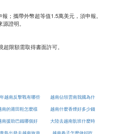
申報；攜帶外幣超等值1.5萬美元，須申報。
來源證明。
境超限額需取得書面許可。
9年越南反擊戰有哪些
越南佔領雲南我國為什
越南的莆田鞋怎麼樣
人
越南什麼香煙好多少錢
麼未先進攻
越南援助巴鐵哪個好
大陸去越南骯班什麼時
青島出發去越南旅遊
越南卷子怎麼做好吃
候能正常