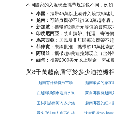
不同國家的入境現金攜帶規定也不同，例如
：攜帶45萬以上泰銖入境或5萬以
泰國
：可隨身攜帶不超1500萬越南盾
越南
：攜帶超2萬新元等值的貨幣或
新加坡
：禁止攜帶、托運、寄送價
印度尼西亞
：居民及非居民每次攜帶不超
馬來西亞
：未經批准，攜帶超10萬比索
菲律賓
：攜帶超6萬迪拉姆現金（含外
阿聯酋
：攜帶2000美元以上現金，需如
緬甸
與8千萬越南盾等於多少迪拉姆
越南有什麼特殊市場
越南最多的廠在
在越南哪個市場買水果
蒙自哪裡有越南
玉林到越南河內多少錢
最便宜
越南哪裡的紅木
看來你這個人真不行越
速度與激情9越南