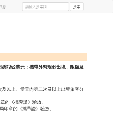
訊息
搜索
姆
限額為2萬元；攜帶外幣現鈔出境，限額及
次及以上、當天內第二次及以上出境旅客分
印章的《攜帶證》驗放。
局印章的《攜帶證》驗放。