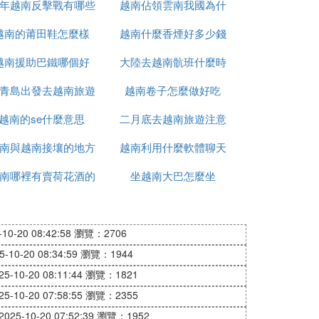
9年越南反擊戰有哪些
越南佔領雲南我國為什
越南的莆田鞋怎麼樣
人
越南什麼香煙好多少錢
麼未先進攻
越南援助巴鐵哪個好
大陸去越南骯班什麼時
青島出發去越南旅遊
越南卷子怎麼做好吃
候能正常
越南的se什麼意思
怎麼辦
二月底去越南旅遊注意
南與越南接壤的地方
越南利用什麼軟體聊天
什麼
南哪裡有賣荷花酒的
有哪些
坐越南大巴怎麼坐
0-20 08:42:58
瀏覽：2706
10-20 08:34:59
瀏覽：1944
-10-20 08:11:44
瀏覽：1821
-10-20 07:58:55
瀏覽：2355
25-10-20 07:52:39
瀏覽：1952