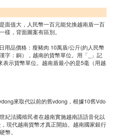
是面值大，人民幣一百元能兌換越南盾一百
一樣，背面圖案有區別。
越南日用品價格：瘦豬肉 10萬盾/公斤(約人民幣
ng， 漢字：銅），越南的貨幣單位。用「_」記
國名後來表示貨幣單位。越南盾最小的是5毫（用越
ng來取代以前的舊vdong，根據10舊Vdo
8世紀法國殖民者在越南實施越南語語音化以
後，現代越南貨幣才真正開始。越南國家銀行
和硬幣。