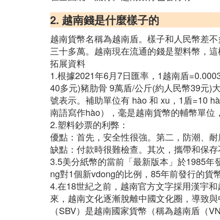
2. 越南錢是什麼樣子的
越南貨幣名稱為越南盾。樣子和人民幣差不
三十多萬。越南現在流通的錢是塑料幣，這
拓展資料
1.根據2021年6月7日匯率，1越南盾=0.0
40多元)豬肋骨 9萬盾/公斤(約人民幣39元
號表示。補助單位有 hào 和 xu，1盾=1
南語寫作hào），毫是越南貨幣的輔幣單位
2.塑料鈔票的利弊：
優點：首先，安全性很強。第二，防潮、耐
缺點：付款時很難檢查。其次，攜帶和保存
3.5美分紙幣的當前「最新版本」於1985年
ng對1個新vdong的比例，85年前發行的貨
4.在18世紀之前，越南官方文字採用漢宇
來，越南文化逐漸脫離中國文化圈，導致與
（SBV）是越南國家貨幣（稱為越南盾（V