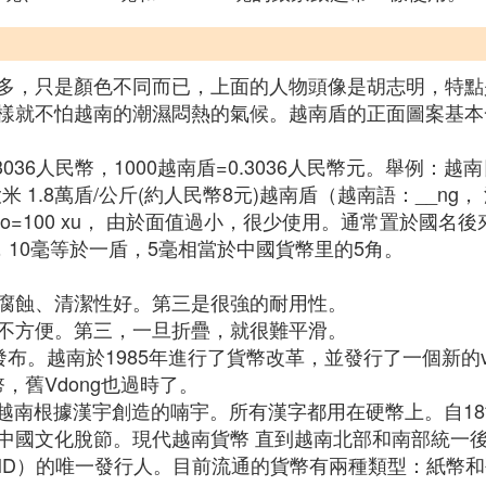
多，只是顏色不同而已，上面的人物頭像是胡志明，特點
樣就不怕越南的潮濕悶熱的氣候。越南盾的正面圖案基本
003036人民幣，1000越南盾=0.3036人民幣元。舉例：
)大米 1.8萬盾/公斤(約人民幣8元)越南盾（越南語：__
0 hào=100 xu， 由於面值過小，很少使用。通常置於
，10毫等於一盾，5毫相當於中國貨幣里的5角。
腐蝕、清潔性好。第三是很強的耐用性。
不方便。第三，一旦折疊，就很難平滑。
發布。越南於1985年進行了貨幣改革，並發行了一個新的vdo
幣，舊Vdong也過時了。
和越南根據漢宇創造的喃宇。所有漢字都用在硬幣上。自1
中國文化脫節。現代越南貨幣 直到越南北部和南部統一
ND）的唯一發行人。目前流通的貨幣有兩種類型：紙幣