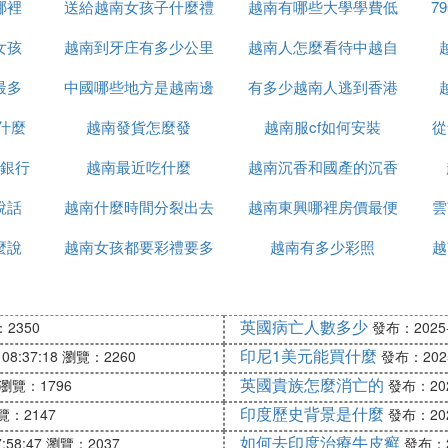
哪裡
送給越南女孩子什麼禮
越南有哪些大學學費低
7
女孩
越南到牙庄有多少公里
物
越南人怎麼看待中越自
最多
中國哪些地方是越南邊
有多少越南人逃到香港
衛戰
什麼
越南發貨怎麼發
境
越南服cf如何安裝
從
銀行
越南最近吃什麼
越南沉香和國產的沉香
說話
越南什麼時間分裂出去
越南東興哪裡房價最便
什麼區別
雲
麼說
越南女孩都要彩禮要多
的
越南有多少彩照
宜
越
少錢
英國病亡人數多少
2350
發布：2025-1
印尼1美元能買什麼
08:37:18
瀏覽：2260
發布：2025-
英國貴族怎麼消亡的
瀏覽：1796
發布：2025
印度歷史背景是什麼
覽：2147
發布：2025
如何去印度治療牛皮癬
:58:47
瀏覽：2037
發布：20