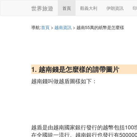
世界旅遊
首頁
觀義大利
伊朗資訊
印
導航:
首頁
>
越南資訊
> 越南55萬的紙幣是怎麼樣
1. 越南錢是怎麼樣的請帶圖片
越南錢叫做越盾圖樣如下：
越盾是由越南國家銀行發行的越幣包括100塊、20
在全國統一流行。越南銀行也發行有500000塊