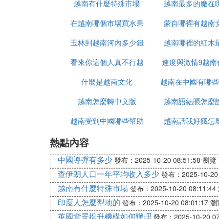
越南有什麼特殊市場
越南最多的廠在
在越南哪個市場買水果
蒙自哪裡有越南
玉林到越南河內多少錢
最便宜
越南哪裡的紅木
看來你這個人真不行越
速度與激情9越南
什麼是越南文化
南語怎麼說
越南在中國有哪些
時候上映
越南怎麼轉中文版
越南語結賬怎麼
越南受到中國哪些幫助
越南話我好餓怎
熱點內容
中國導彈有多少
發布：2025-10-20 08:51:58
瀏覽：
查伊朗人口一年平均收入多少
發布：2025-10-20 
越南有什麼特殊市場
發布：2025-10-20 08:11:44
印度人怎麼犁地的
發布：2025-10-20 08:01:17
瀏
英國背景提升機構如何辦理
發布：2025-10-20 07