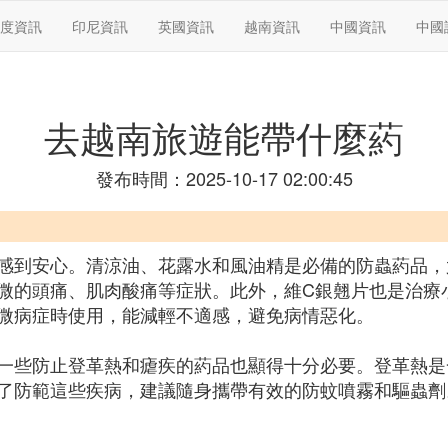
度資訊
印尼資訊
英國資訊
越南資訊
中國資訊
中國
去越南旅遊能帶什麼葯
發布時間：2025-10-17 02:00:45
感到安心。清涼油、花露水和風油精是必備的防蟲葯品，
微的頭痛、肌肉酸痛等症狀。此外，維C銀翹片也是治療
微病症時使用，能減輕不適感，避免病情惡化。
一些防止登革熱和瘧疾的葯品也顯得十分必要。登革熱是
了防範這些疾病，建議隨身攜帶有效的防蚊噴霧和驅蟲劑