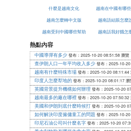
什麼是越南文化
南語怎麼說
越南在中國有哪些
時候上映
越南怎麼轉中文版
越南語結賬怎麼
越南受到中國哪些幫助
越南話我好餓怎
熱點內容
中國導彈有多少
發布：2025-10-20 08:51:58
瀏覽：
查伊朗人口一年平均收入多少
發布：2025-10-20 
越南有什麼特殊市場
發布：2025-10-20 08:11:44
印度人怎麼犁地的
發布：2025-10-20 08:01:17
瀏
英國背景提升機構如何辦理
發布：2025-10-20 07
越南最多的廠在哪裡
發布：2025-10-20 07:50:32
美國和伊朗到底什麼時候打
發布：2025-10-20 07
如何解決印度僱傭童工的問題
發布：2025-10-20 
印尼石油公司叫什麼名字
發布：2025-10-20 07:3