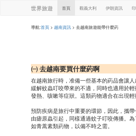
世界旅遊
首頁
觀義大利
伊朗資訊
印
導航:
首頁
>
越南資訊
> 去越南旅遊能帶什麼葯
㈠ 去越南要買什麼葯啊
在越南旅行時，准備一些基本的葯品會讓人
緩解蚊蟲叮咬帶來的不適，同時也適用於輕
發熱、咳嗽等症狀。這類葯物適合在出現輕
預防疾病是旅行中重要的環節，因此，攜帶
由瘧原蟲引起，同樣通過蚊子叮咬傳播。為
如青蒿素類葯物，以備不時之需。