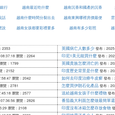
銀行
越南最近吃什麼
越南沉香和國產的沉香
說話
越南什麼時間分裂出去
越南東興哪裡房價最便
什麼區別
雲
麼說
越南女孩都要彩禮要多
的
越南有多少彩照
宜
越
少錢
英國病亡人數多少
2353
發布：2025-1
印尼1美元能買什麼
08:37:18
瀏覽：2264
發布：2025-
英國貴族怎麼消亡的
瀏覽：1799
發布：2025
印度歷史背景是什麼
覽：2152
發布：2025
如何去印度治療牛皮癬
:58:47
瀏覽：2042
發布：20
怎麼買伊朗石化產品
瀏覽：2781
發布：2025
送給越南女孩子什麼禮物
:45:18
瀏覽：2577
發布：
番茄義大利面怎麼做最簡單還
07:36:56
瀏覽：2826
印度沒有冰箱怎麼存放食物
5:29
瀏覽：2108
發