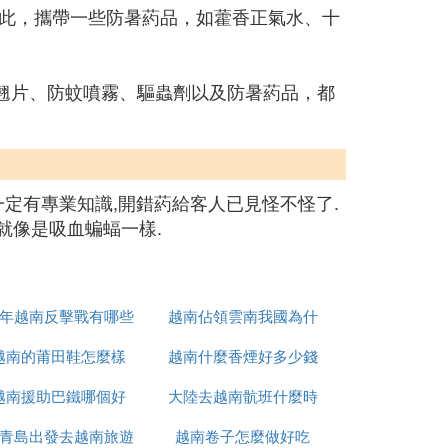
此，攜帶一些防暑葯品，如藿香正氣水、十
翹片、防蚊噴霧、驅蟲劑以及防暑葯品，都
一定有專業知識,開錯葯給客人已見怪不怪了.
就像是吸血蝙蝠一樣.
9年越南反擊戰有哪些
越南佔領雲南我國為什
越南的莆田鞋怎麼樣
人
越南什麼香煙好多少錢
麼未先進攻
越南援助巴鐵哪個好
大陸去越南骯班什麼時
青島出發去越南旅遊
越南卷子怎麼做好吃
候能正常