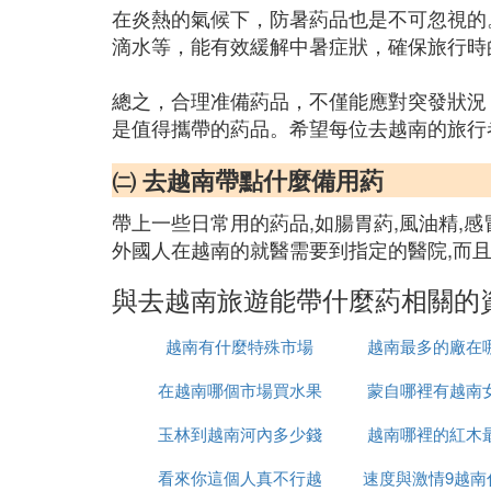
在炎熱的氣候下，防暑葯品也是不可忽視的
滴水等，能有效緩解中暑症狀，確保旅行時
總之，合理准備葯品，不僅能應對突發狀況
是值得攜帶的葯品。希望每位去越南的旅行
㈡ 去越南帶點什麼備用葯
帶上一些日常用的葯品,如腸胃葯,風油精,
外國人在越南的就醫需要到指定的醫院,而且
與去越南旅遊能帶什麼葯相關的
越南有什麼特殊市場
越南最多的廠在
在越南哪個市場買水果
蒙自哪裡有越南
玉林到越南河內多少錢
最便宜
越南哪裡的紅木
看來你這個人真不行越
速度與激情9越南