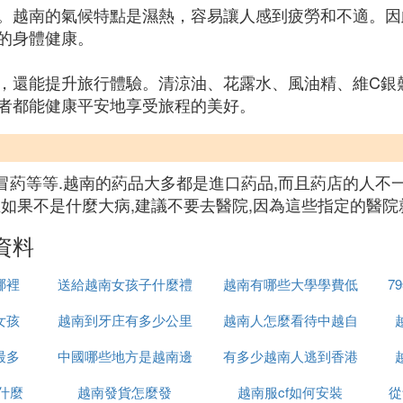
。越南的氣候特點是濕熱，容易讓人感到疲勞和不適。因
的身體健康。
，還能提升旅行體驗。清涼油、花露水、風油精、維C銀
者都能健康平安地享受旅程的美好。
感冒葯等等.越南的葯品大多都是進口葯品,而且葯店的人不
如果不是什麼大病,建議不要去醫院,因為這些指定的醫院
資料
哪裡
送給越南女孩子什麼禮
越南有哪些大學學費低
7
女孩
越南到牙庄有多少公里
物
越南人怎麼看待中越自
最多
中國哪些地方是越南邊
有多少越南人逃到香港
衛戰
什麼
越南發貨怎麼發
境
越南服cf如何安裝
從