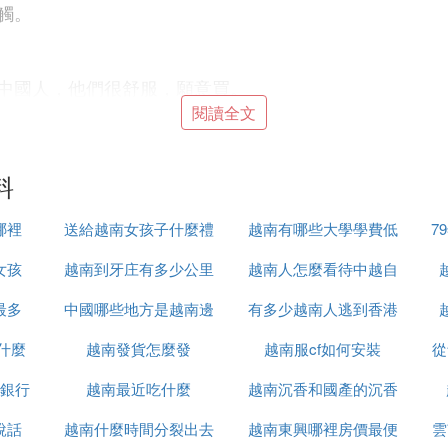
觸。
中國人，他們很舒服，願意買。
閱讀全文
料
哪裡
送給越南女孩子什麼禮
越南有哪些大學學費低
7
女孩
越南到牙庄有多少公里
物
越南人怎麼看待中越自
最多
中國哪些地方是越南邊
有多少越南人逃到香港
衛戰
什麼
越南發貨怎麼發
境
越南服cf如何安裝
從
，剛上市就在業內引起軒然大波，各種工廠爭相模仿。比
要由精華液、精華乳、面霜、眼霜等產品組成。它的成分
銀行
越南最近吃什麼
越南沉香和國產的沉香
蛋白、精華液，功能有抗衰老、抗皺、保濕、美白、祛斑
說話
越南什麼時間分裂出去
越南東興哪裡房價最便
什麼區別
雲