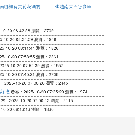
南哪裡有賣荷花酒的
有哪些
坐越南大巴怎麼坐
0-20 08:42:58
瀏覽：2709
10-20 08:34:59
瀏覽：1948
-10-20 08:11:44
瀏覽：1826
霜，眼霜也不錯。寶麗彩虹水，好奶油。當
-10-20 07:58:55
瀏覽：2361
。至少五六千一瓶，但它it』真的值得買。對
個系列的護膚品應該比歐美的高端護膚品，
25-10-20 07:52:39
瀏覽：1957
-10-20 07:45:21
瀏覽：2738
2025-10-20 07:38:26
瀏覽：2445
好吃
發布：2025-10-20 07:35:29
瀏覽：1974
布：2025-10-20 07:00:12
瀏覽：2115
0-20 06:43:13
瀏覽：1830
三種產品：泰國進口的，新加坡進口的，越