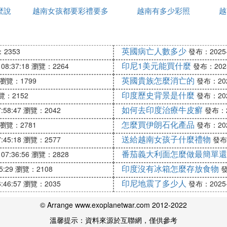
麼說
越南女孩都要彩禮要多
的
越南有多少彩照
宜
越
少錢
英國病亡人數多少
2353
發布：2025-1
印尼1美元能買什麼
08:37:18
瀏覽：2264
發布：2025-
英國貴族怎麼消亡的
瀏覽：1799
發布：2025
k2神仙水，多精華霜，美白精華。Cpbs的精華水，面
印度歷史背景是什麼
覽：2152
發布：2025
膚品，pola，kenabo戴克最貴的面霜絕對值得擁有
，但它it』這很貴，而且。即使在當地也不容易買到。這
如何去印度治療牛皮癬
:58:47
瀏覽：2042
發布：20
。雖然貴，但是花的錢還是值得的。
怎麼買伊朗石化產品
瀏覽：2781
發布：2025
送給越南女孩子什麼禮物
:45:18
瀏覽：2577
發布：
番茄義大利面怎麼做最簡單還
07:36:56
瀏覽：2828
印度沒有冰箱怎麼存放食物
5:29
瀏覽：2108
發
印尼地震了多少人
:46:57
瀏覽：2035
發布：2025-1
© Arrange www.exoplanetwar.com 2012-2022
溫馨提示：資料來源於互聯網，僅供參考
買得起的人都會選擇國外進口品牌。比如妮維雅在越南有