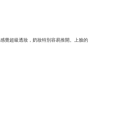
。感覺超級透妝，奶妝特別容易推開。上臉的