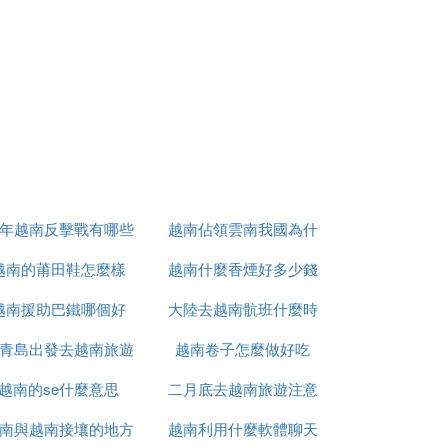
9年越南反擊戰有哪些
越南佔領雲南我國為什
越南的莆田鞋怎麼樣
人
越南什麼香煙好多少錢
麼未先進攻
越南援助巴鐵哪個好
大陸去越南骯班什麼時
青島出發去越南旅遊
越南卷子怎麼做好吃
候能正常
亞品牌僱傭了一名曾在L歐萊雅，一個國際
精緻，功效強大，效果顯著，永遠保持著它
越南的se什麼意思
怎麼辦
二月底去越南旅遊注意
等。
南與越南接壤的地方
越南利用什麼軟體聊天
什麼