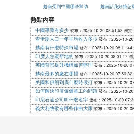
越南受到中國哪些幫助
越南話我好餓怎
5.越南的化妝品便宜嗎
熱點內容
中國導彈有多少
發布：2025-10-20 08:51:58
瀏覽：
查伊朗人口一年平均收入多少
發布：2025-10-20 
越南有什麼特殊市場
發布：2025-10-20 08:11:44
這取決於你的預算和皮膚類型。個人覺得是s
印度人怎麼犁地的
發布：2025-10-20 08:01:17
瀏
然，如果你有雄厚的財力，資生堂迪西拉系列護
了，銀座，資生堂的頂級系列，絕對是好事
英國背景提升機構如何辦理
發布：2025-10-20 07
比如lamer，lp，farman更適合亞洲人
越南最多的廠在哪裡
發布：2025-10-20 07:50:32
美國和伊朗到底什麼時候打
發布：2025-10-20 07
如何解決印度僱傭童工的問題
發布：2025-10-20 
印尼石油公司叫什麼名字
6.越南買什麼化妝品便宜又好用
發布：2025-10-20 07:3
義大利牧歌有哪些作曲大家
發布：2025-10-20 06
越南產的化妝品說實話很一般，所以大部分