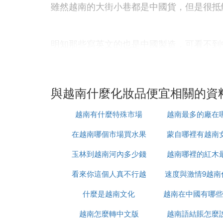
雖然越南的大街小巷都是中國貨，但是很抵
明知那些寫英文的也是中國製造，可看不到
4.越南代購什麼品牌化妝品便宜
與越南什麼化妝品便宜相關的資
越南有什麼特殊市場
越南最多的廠在
在越南哪個市場買水果
蒙自哪裡有越南
是正規化妝品。
玉林到越南河內多少錢
最便宜
越南哪裡的紅木
看來你這個人真不行越
速度與激情9越南
比亞是由一位知名女企業家、女富豪創立的
品牌，調整化妝品配方，力求完美。碧雅主
什麼是越南文化
南語怎麼說
越南在中國有哪些
時候上映
的高貴與神秘。精華液含有微量元素、膠原
越南怎麼轉中文版
越南語結賬怎麼