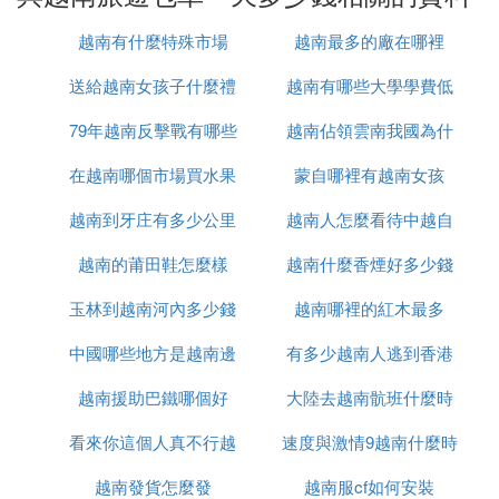
注意事項
在越南旅遊時，建議提前了解當地的物價水平和
越南有什麼特殊市場
越南最多的廠在哪裡
消費習慣，以便更好地規劃旅遊預算。
送給越南女孩子什麼禮
越南有哪些大學學費低
同時，注意與當地人進行價格協商，特別是在購
買商品或接受服務時，以確保獲得合理的價格。
79年越南反擊戰有哪些
物
越南佔領雲南我國為什
⑵ 去越南要多少錢
在越南哪個市場買水果
人
蒙自哪裡有越南女孩
麼未先進攻
越南到牙庄有多少公里
最便宜
越南人怎麼看待中越自
去越南旅遊的費用因人而異，一般預算范圍在3000-1
越南的莆田鞋怎麼樣
越南什麼香煙好多少錢
衛戰
5000元人民幣之間，具體取決於行程時長、住宿標
准、交通方式和消費習慣。
玉林到越南河內多少錢
越南哪裡的紅木最多
1.
主要費用構成
中國哪些地方是越南邊
有多少越南人逃到香港
：國內飛越南的往返機票約2000-5000元（旺季
機票
越南援助巴鐵哪個好
境
大陸去越南骯班什麼時
或直飛價格較高）。
看來你這個人真不行越
速度與激情9越南什麼時
候能正常
：旅遊簽證費用約200-500元（電子簽或落地
簽證
簽）。
越南發貨怎麼發
南語怎麼說
越南服cf如何安裝
候上映