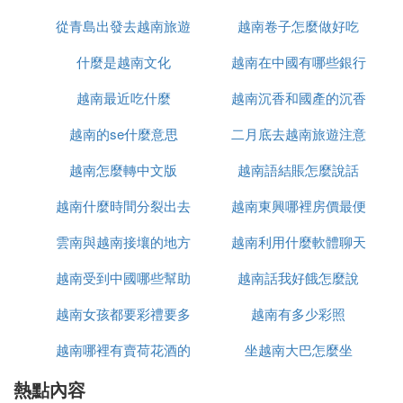
：經濟型酒店每晚100-300元，中高端酒店300-8
住宿
從青島出發去越南旅遊
越南卷子怎麼做好吃
00元。
什麼是越南文化
怎麼辦
越南在中國有哪些銀行
：街邊小吃每餐10-20元，餐廳正餐人均30-100
餐飲
元。
越南最近吃什麼
越南沉香和國產的沉香
：城市內打車或摩托車租賃日均50-150元；跨城
交通
越南的se什麼意思
二月底去越南旅遊注意
什麼區別
大巴/火車單程100-300元。
越南怎麼轉中文版
越南語結賬怎麼說話
什麼
2.
行程時長影響預算
越南什麼時間分裂出去
越南東興哪裡房價最便
：預算約3000-6000元，適合主打1-
短途游（5-7天）
2個城市（如河內、峴港）。
雲南與越南接壤的地方
的
越南利用什麼軟體聊天
宜
：預算約8000-15000元，可覆蓋
深度游（10-15天）
越南受到中國哪些幫助
有哪些
越南話我好餓怎麼說
北越（下龍灣）、中越（會安）、南越（胡志明市）
等多地。
越南女孩都要彩禮要多
越南有多少彩照
3.
節省開支的小貼士
越南哪裡有賣荷花酒的
少錢
坐越南大巴怎麼坐
選擇淡季（5-9月）出行，機票和酒店價格更低。
熱點內容