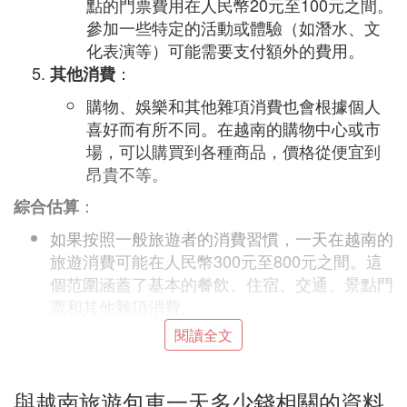
點的門票費用在人民幣20元至100元之間。
參加一些特定的活動或體驗（如潛水、文
化表演等）可能需要支付額外的費用。
：
其他消費
購物、娛樂和其他雜項消費也會根據個人
喜好而有所不同。在越南的購物中心或市
場，可以購買到各種商品，價格從便宜到
昂貴不等。
：
綜合估算
如果按照一般旅遊者的消費習慣，一天在越南的
旅遊消費可能在人民幣300元至800元之間。這
個范圍涵蓋了基本的餐飲、住宿、交通、景點門
票和其他雜項消費。
當然，如果希望享受更奢華的旅遊體驗，或者選
閱讀全文
擇更昂貴的住宿和餐飲選項，每天的旅遊消費可
能會更高。
與越南旅遊包車一天多少錢相關的資料
：