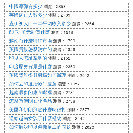
多用公共交通（如Grab打車、長途巴士），避免包
中國導彈有多少
瀏覽：2353
車。
英國病亡人數多少
瀏覽：2709
嘗試本地夜市和小吃，性價比高於網紅餐廳。
查伊朗人口一年平均收入多少
瀏覽：2264
4.
其他常見問題
印尼1美元能買什麼
瀏覽：1948
越南有什麼特殊市場
：大城市英語通用，小城鎮建議下載翻譯軟體。
瀏覽：1799
語言
英國貴族怎麼消亡的
瀏覽：1826
：整體治安較好，但需注意飛車黨（背包前
安全
印度人怎麼犁地的
瀏覽：2152
背）。
印度歷史背景是什麼
瀏覽：2360
：購買本地SIM卡（約30元/周，無限流量）。
網路
英國背景提升機構如何辦理
瀏覽：2042
如果需要更具體的行程規劃，可以提供出發地、時間
如何去印度治療牛皮癬
瀏覽：1957
和偏好，幫你細化方案！
越南最多的廠在哪裡
瀏覽：2781
怎麼買伊朗石化產品
瀏覽：2738
美國和伊朗到底什麼時候打
瀏覽：2577
送給越南女孩子什麼禮物
瀏覽：2445
如何解決印度僱傭童工的問題
瀏覽：2828