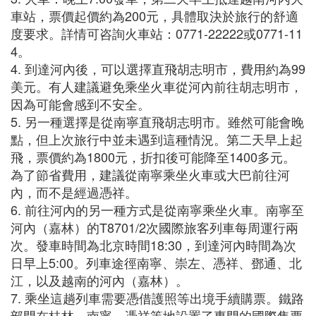
車站，票價起價約為200元，具體取決於旅行的舒適
度要求。詳情可咨詢火車站：0771-22222或0771-11
4。
4. 到達河內後，可以選擇直飛胡志明市，費用約為99
美元。有人建議避免乘坐火車從河內前往胡志明市，
因為可能會感到不安全。
5. 另一種選擇是從南寧直飛胡志明市。雖然可能會晚
點，但上次旅行中並未遇到這種情況。第二天早上起
飛，票價約為1800元，折扣後可能降至1400多元。
為了節省費用，建議從南寧乘坐火車或大巴前往河
內，而不是經過憑祥。
6. 前往河內的另一種方式是從南寧乘坐火車。南寧至
河內（嘉林）的T8701/2次國際旅客列車每周運行兩
次。發車時間為北京時間18:30，到達河內時間為次
日早上5:00。列車途徑南寧、崇左、憑祥、鄧通、北
江，以及越南的河內（嘉林）。
7. 乘坐這趟列車需要憑借護照等出境手續購票。鐵路
部門在桂林、南寧、憑祥等地設置了專門的國際售票