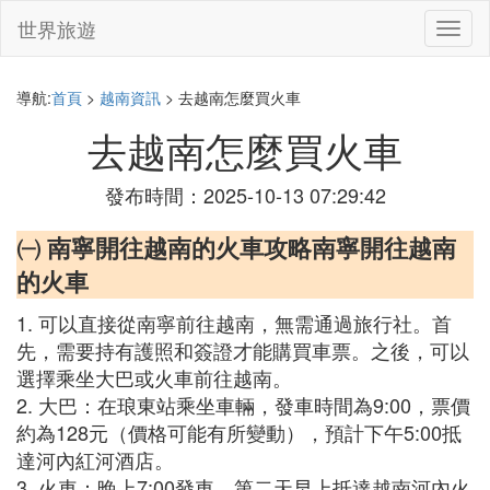
世界旅遊
切
換
導
航
導航:
首頁
>
越南資訊
> 去越南怎麼買火車
去越南怎麼買火車
發布時間：2025-10-13 07:29:42
㈠ 南寧開往越南的火車攻略南寧開往越南
的火車
1. 可以直接從南寧前往越南，無需通過旅行社。首
先，需要持有護照和簽證才能購買車票。之後，可以
選擇乘坐大巴或火車前往越南。
2. 大巴：在琅東站乘坐車輛，發車時間為9:00，票價
約為128元（價格可能有所變動），預計下午5:00抵
達河內紅河酒店。
3. 火車：晚上7:00發車，第二天早上抵達越南河內火