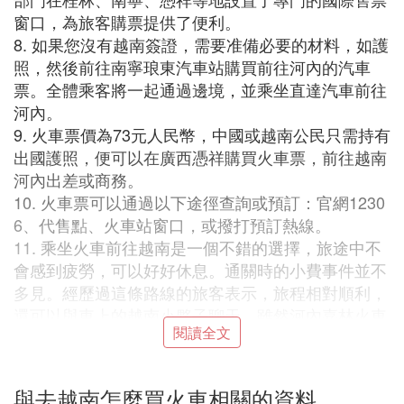
窗口，為旅客購票提供了便利。
8. 如果您沒有越南簽證，需要准備必要的材料，如護
照，然後前往南寧琅東汽車站購買前往河內的汽車
票。全體乘客將一起通過邊境，並乘坐直達汽車前往
河內。
9. 火車票價為73元人民幣，中國或越南公民只需持有
出國護照，便可以在廣西憑祥購買火車票，前往越南
河內出差或商務。
10. 火車票可以通過以下途徑查詢或預訂：官網1230
6、代售點、火車站窗口，或撥打預訂熱線。
11. 乘坐火車前往越南是一個不錯的選擇，旅途中不
會感到疲勞，可以好好休息。通關時的小費事件並不
多見。經歷過這條路線的旅客表示，旅程相對順利，
還可以與車上的越南小夥子聊天。雖然河內嘉林火車
閱讀全文
站設施較為簡陋，但乘坐火車出國的機會不多，因此
這是一次難忘的經歷。
與去越南怎麼買火車相關的資料
㈡ 雲南到越南有火車嗎 雲南到越南流程詳