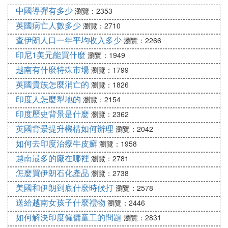
中國導彈有多少
瀏覽：2353
英國病亡人數多少
瀏覽：2710
查伊朗人口一年平均收入多少
瀏覽：2266
印尼1美元能買什麼
瀏覽：1949
越南有什麼特殊市場
瀏覽：1799
英國貴族怎麼消亡的
瀏覽：1826
印度人怎麼犁地的
瀏覽：2154
印度歷史背景是什麼
瀏覽：2362
英國背景提升機構如何辦理
瀏覽：2042
如何去印度治療牛皮癬
瀏覽：1958
越南最多的廠在哪裡
瀏覽：2781
怎麼買伊朗石化產品
瀏覽：2738
美國和伊朗到底什麼時候打
瀏覽：2578
送給越南女孩子什麼禮物
瀏覽：2446
如何解決印度僱傭童工的問題
瀏覽：2831