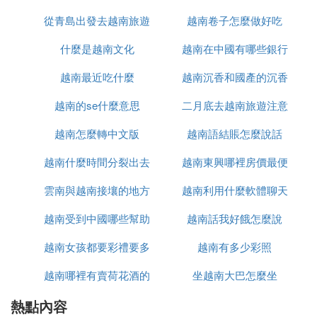
的士價格拼車十元一人，坐滿三到四人發
車，不拼車則三十元一輛車，車程大約三
從青島出發去越南旅遊
越南卷子怎麼做好吃
十分鍾。
什麼是越南文化
怎麼辦
越南在中國有哪些銀行
：
辦理出入境手續
越南最近吃什麼
越南沉香和國產的沉香
在中國海關辦理出境手續。
越南和中國有一個小時的時差，越南關口
越南的se什麼意思
二月底去越南旅遊注意
什麼區別
是早上七點到晚上十點。
出境後，在越南一側需要衛生檢測，並出
越南怎麼轉中文版
越南語結賬怎麼說話
什麼
示疫苗接種或預防措施國際證書。
越南什麼時間分裂出去
越南東興哪裡房價最便
：
到達越南老街並前往河內
雲南與越南接壤的地方
的
越南利用什麼軟體聊天
宜
出境後，在關口門口打車前往老街客運站
或老街火車站。
越南受到中國哪些幫助
有哪些
越南話我好餓怎麼說
在客運站乘坐客車前往河內。
越南女孩都要彩禮要多
越南有多少彩照
通過以上流程，您可以順利地從雲南乘坐火車到達越
南，並繼續您的越南之旅。在旅途中，您可以欣賞到
越南哪裡有賣荷花酒的
少錢
坐越南大巴怎麼坐
雲南和越南的美麗風景，體驗不同的文化和風情。
熱點內容