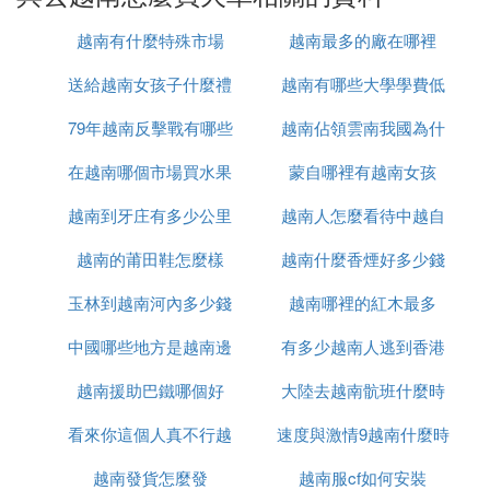
解
越南有什麼特殊市場
越南最多的廠在哪裡
，而且流程相對便捷。以下是雲南
雲南到越南有火車
送給越南女孩子什麼禮
越南有哪些大學學費低
到越南坐火車的詳細流程：
79年越南反擊戰有哪些
物
越南佔領雲南我國為什
：
乘坐火車到河口北站
在越南哪個市場買水果
人
蒙自哪裡有越南女孩
麼未先進攻
從雲南昆明出發，乘坐火車前往河口北
站。
越南到牙庄有多少公里
最便宜
越南人怎麼看待中越自
一天大概有五趟火車可供選擇，車程大約
越南的莆田鞋怎麼樣
越南什麼香煙好多少錢
衛戰
六個小時。
火車票價：硬座70.5元，硬卧132元，軟卧
玉林到越南河內多少錢
越南哪裡的紅木最多
161元。
：
從河口北站到越南老街
中國哪些地方是越南邊
有多少越南人逃到香港
到達河口北站後，可以選擇乘坐公交或的
越南援助巴鐵哪個好
境
大陸去越南骯班什麼時
士前往邊檢站。
看來你這個人真不行越
速度與激情9越南什麼時
候能正常
公交價格兩元一人，但車次較少，且通常
八點後才發車。
越南發貨怎麼發
南語怎麼說
越南服cf如何安裝
候上映